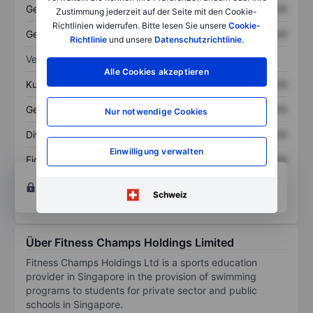
Gesamtvermögen
XXXXXXX
XXXXXXX
Zustimmung jederzeit auf der Seite mit den Cookie-
Richtlinien widerrufen. Bitte lesen Sie unsere
Cookie-
Gesamtschulden
XXXXXXX
XXXXXXX
Richtlinie
und unsere
Datenschutzrichtlinie
.
Verhältnisse
Alle Cookies akzeptieren
Kurs/Umsatz
XXXXXXX
XXXXXXX
Gewinn je Aktie
XXXXXXX
XXXXXXX
Nur notwendige Cookies
Dividende je Aktie
XXXXXXX
XXXXXXX
Einwilligung verwalten
Eigenkapitalrendite
XXXXXXX
XXXXXXX
Konto eröffnen
um Zugriff auf mehr Diagramm-
und Analyse-Tools zu erhalten.
Schweiz
Über Fitness Champs Holdings Limited
Fitness Champs Holdings Ltd is a sports education
provider in Singapore in the provision of swimming
programs to students for private sector and public
schools in Singapore.