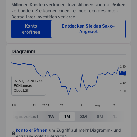
Millionen Kunden vertrauen. Investitionen sind mit Risiken
verbunden. Sie können einen Teil oder den gesamten
Betrag Ihrer Investition verlieren.
Konto
Entdecken Sie das Saxo-
Angebot
eröffnen
Diagramm
Chart
1.30
Line chart with 48 data points.
1.23
1.20
The chart has 1 X axis displaying categories.
07-Aug.-2026 17:00
1.10
FCHL:xnas
The chart has 1 Y axis displaying values. Data ranges 
Close
1.28
1.00
Juli
13
17
21
27
31
Aug.
7
End of interactive chart.
Tagesverlauf
1W
1M
3M
6M
1J
3J
Konto eröffnen
um Zugriff auf mehr Diagramm- und
Analyse-Tools zu erhalten.