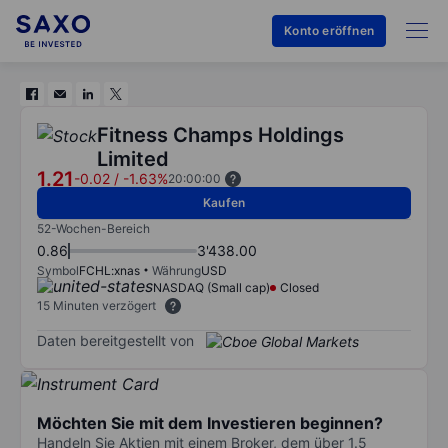
Konto eröffnen
Fitness Champs Holdings
Limited
1.21
-0.02
/
-1.63%
20:00:00
Kaufen
52-Wochen-Bereich
0.86
3'438.00
Symbol
FCHL:xnas
Währung
USD
NASDAQ (Small cap)
Closed
15 Minuten verzögert
Daten bereitgestellt von
Möchten Sie mit dem Investieren beginnen?
Handeln Sie Aktien mit einem Broker, dem über 1.5