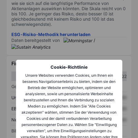
wie sie sich auf die langfristige Performance von
Aktienanlagen auswirken könnten. Die Skala reicht von 0
bis 100. Je geringer das Risiko, desto besser (0 ist
gleichbedeutend mit keinem Risiko und 100 ist das
schwerwiegendste).
ESG-Risiko-Methodik herunterladen
Daten bereitgestellt von
/
Finanzdaten
Cookie-Richtlinie
Unsere Websites verwenden Cookies, um Ihnen ein
Q1
Q2
besseres Navigationserlebnis zu bieten, indem sie den
Gewinn- und Verlustrechnung
Betrieb der Website ermöglichen, optimieren und
analysieren, sowie um personalisierte Werbeinhalte
Umsatz
XXXXXXX
XXXXXXX
bereitzustellen und Ihnen die Verbindung zu sozialen
Medien zu ermöglichen. Indem Sie "Alle Cookies
EBITDA
XXXXXXX
XXXXXXX
akzeptieren" wählen, stimmen Sie der Verwendung von
Cookies und der damit verbundenen Verarbeitung
Nettoeinkommen
XXXXXXX
XXXXXXX
personenbezogener Daten zu. Wählen Sie "Einwilligung
Bilanz
verwalten", um Ihre Einwilligungseinstellungen zu
verwalten. Sie können Ihre Präferenzen ändern oder Ihre