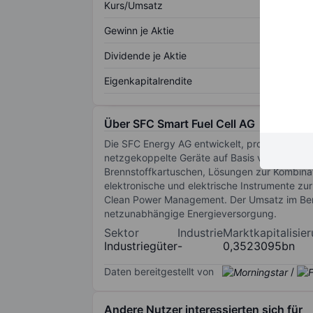
Kurs/Umsatz
Gewinn je Aktie
Dividende je Aktie
Eigenkapitalrendite
Über SFC Smart Fuel Cell AG
Die SFC Energy AG entwickelt, produziert u
netzgekoppelte Geräte auf Basis von Brennst
Brennstoffkartuschen, Lösungen zur Kombinat
elektronische und elektrische Instrumente z
Clean Power Management. Der Umsatz im Bere
netzunabhängige Energieversorgung.
Sektor
Industrie
Marktkapitalisie
Industriegüter
-
0,3523095bn
Daten bereitgestellt von
/
Andere Nutzer interessierten sich für