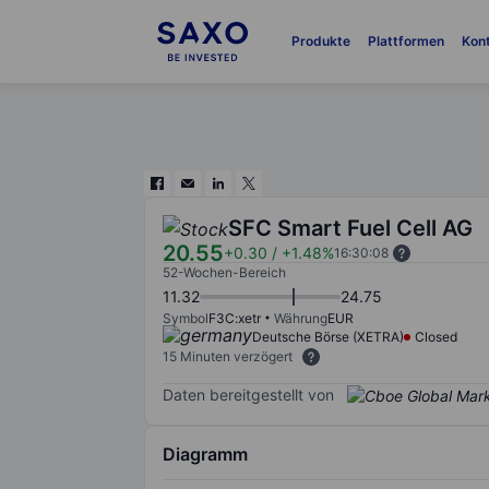
Produkte
Plattformen
Kon
SFC Smart Fuel Cell AG
20.55
+0.30
/
+1.48%
16:30:08
52-Wochen-Bereich
11.32
24.75
Symbol
F3C:xetr
Währung
EUR
Deutsche Börse (XETRA)
Closed
15 Minuten verzögert
Daten bereitgestellt von
Diagramm
Chart