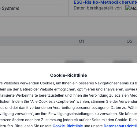
ESG-Risiko-Methodik herunt
Daten bereitgestellt von
Q1
Q2
XXXXXXX
XXXXXXX
XXXXXXX
XXXXXXX
Cookie-Richtlinie
e Websites verwenden Cookies, um Ihnen ein besseres Navigationserlebnis zu b
XXXXXXX
XXXXXXX
dem sie den Betrieb der Website ermöglichen, optimieren und analysieren, sowie
alisierte Werbeinhalte bereitzustellen und Ihnen die Verbindung zu sozialen Me
lichen. Indem Sie "Alle Cookies akzeptieren" wählen, stimmen Sie der Verwendu
XXXXXXX
XXXXXXX
es und der damit verbundenen Verarbeitung personenbezogener Daten zu. Wähl
willigung verwalten", um Ihre Einwilligungseinstellungen zu verwalten. Sie können
XXXXXXX
XXXXXXX
renzen ändern oder Ihre Zustimmung jederzeit auf der Seite mit den Cookie-Richt
errufen. Bitte lesen Sie unsere
Cookie-Richtlinie
und unsere
Datenschutzrichtli