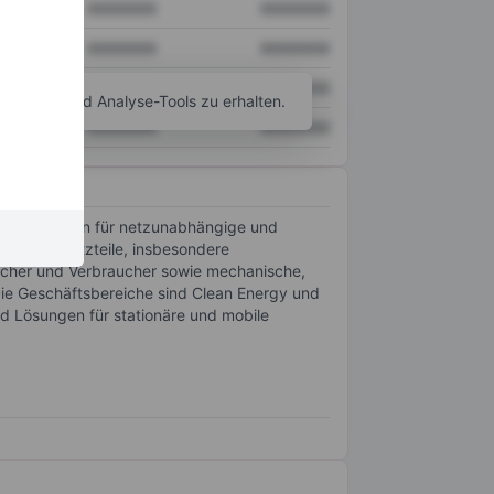
XXXXXXX
XXXXXXX
XXXXXXX
XXXXXXX
XXXXXXX
XXXXXXX
agramm- und Analyse-Tools zu erhalten.
XXXXXXX
XXXXXXX
 Komponenten für netzunabhängige und
r und Ersatzteile, insbesondere
eicher und Verbraucher sowie mechanische,
ie Geschäftsbereiche sind Clean Energy und
 Lösungen für stationäre und mobile