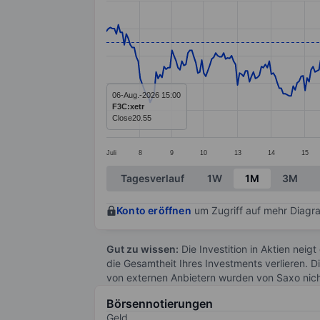
Line chart with 367 data points.
The chart has 1 X axis displaying categ
The chart has 1 Y axis displaying value
06-Aug.-2026 15:00
F3C:xetr
Close
20.55
Juli
8
9
10
13
14
15
End of interactive chart.
Tagesverlauf
1W
1M
3M
Konto eröffnen
um Zugriff auf mehr Diagra
Gut zu wissen:
Die Investition in Aktien neigt
die Gesamtheit Ihres Investments verlieren. D
von externen Anbietern wurden von Saxo nic
Börsennotierungen
Geld