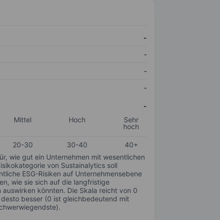
-
-
-
-
-
Mittel
Hoch
Sehr
hoch
20-30
30-40
40+
für, wie gut ein Unternehmen mit wesentlichen
ikokategorie von Sustainalytics soll
sentliche ESG-Risiken auf Unternehmensebene
n, wie sie sich auf die langfristige
auswirken könnten. Die Skala reicht von 0
, desto besser (0 ist gleichbedeutend mit
schwerwiegendste).