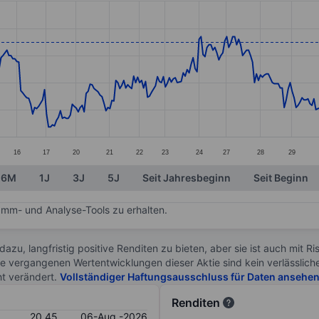
ories.
s. Data ranges from 18.68 to 20.65.
16
17
20
21
22
23
24
27
28
29
6M
1J
3J
5J
Seit Jahresbeginn
Seit Beginn
mm- und Analyse-Tools zu erhalten.
 dazu, langfristig positive Renditen zu bieten, aber sie ist auch mit 
ie vergangenen Wertentwicklungen dieser Aktie sind kein verlässliche
ht verändert.
Vollständiger Haftungsausschluss für Daten ansehe
Renditen
20.45
06-Aug.-2026