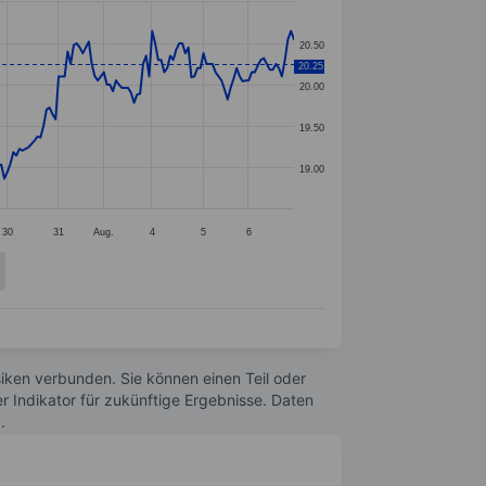
20.50
20.25
20.00
19.50
19.00
30
31
Aug.
4
5
6
Risiken verbunden. Sie können einen Teil oder
r Indikator für zukünftige Ergebnisse. Daten
n
.