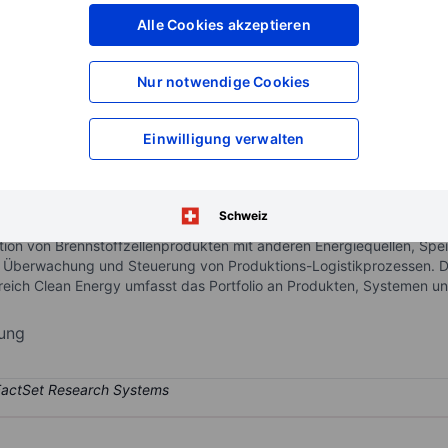
XXXXXXX
XXXXXXX
Alle Cookies akzeptieren
XXXXXXX
XXXXXXX
XXXXXXX
XXXXXXX
Nur notwendige Cookies
Konto eröffnen
um Zugriff auf mehr Di
XXXXXXX
XXXXXXX
Einwilligung verwalten
nd vertreibt moderne Energieversorgungssysteme sowie Module und
Schweiz
offzellentechnologie. Das Produktportfolio umfasst außerdem Zubehö
ion von Brennstoffzellenprodukten mit anderen Energiequellen, Sp
ur Überwachung und Steuerung von Produktions-Logistikprozessen. D
ich Clean Energy umfasst das Portfolio an Produkten, Systemen und
rung