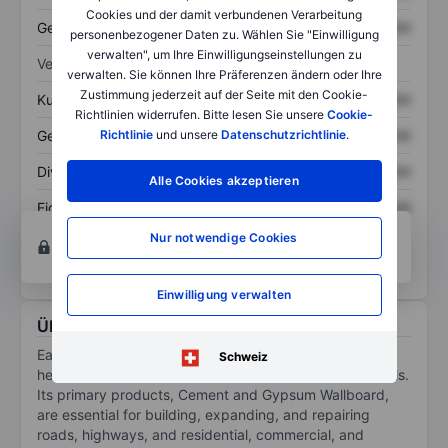
Cookies und der damit verbundenen Verarbeitung
Gesamtschulden
XXXXXXX
XXXXXXX
personenbezogener Daten zu. Wählen Sie "Einwilligung
verwalten", um Ihre Einwilligungseinstellungen zu
Verhältnisse
verwalten. Sie können Ihre Präferenzen ändern oder Ihre
Zustimmung jederzeit auf der Seite mit den Cookie-
Kurs/Umsatz
XXXXXXX
XXXXXXX
Richtlinien widerrufen. Bitte lesen Sie unsere
Cookie-
Gewinn je Aktie
XXXXXXX
XXXXXXX
Richtlinie
und unsere
Datenschutzrichtlinie
.
Dividende je Aktie
XXXXXXX
XXXXXXX
Alle Cookies akzeptieren
Eigenkapitalrendite
XXXXXXX
XXXXXXX
Konto eröffnen
um Zugriff auf mehr Diagramm-
Nur notwendige Cookies
und Analyse-Tools zu erhalten.
Einwilligung verwalten
Über Eagle Materials Inc.
Eagle Materials Inc is engaged in the manufacture of
Schweiz
heavy construction products and light building materials.
Its primary products, Cement and Gypsum Wallboard,
are essential for building, expanding, and repairing
roads, highways, and residential, commercial, and