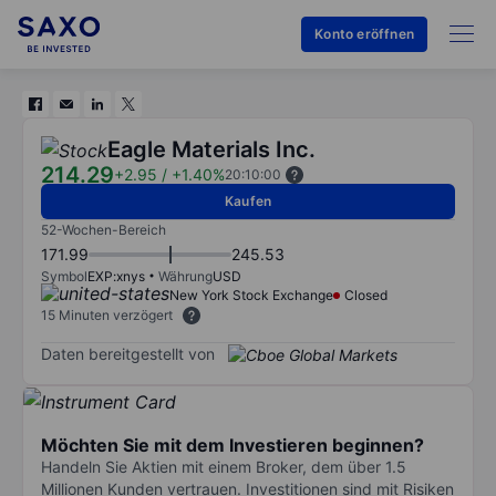
Konto eröffnen
Eagle Materials Inc.
214.29
+2.95
/
+1.40%
20:10:00
Kaufen
52-Wochen-Bereich
171.99
245.53
Symbol
EXP:xnys
Währung
USD
New York Stock Exchange
Closed
15 Minuten verzögert
Daten bereitgestellt von
Möchten Sie mit dem Investieren beginnen?
Handeln Sie Aktien mit einem Broker, dem über 1.5
Millionen Kunden vertrauen. Investitionen sind mit Risiken