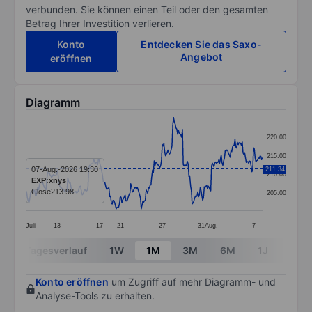
verbunden. Sie können einen Teil oder den gesamten
Betrag Ihrer Investition verlieren.
Konto
Entdecken Sie das Saxo-
Angebot
eröffnen
Diagramm
Chart
220.00
Line chart with 295 data points.
215.00
The chart has 1 X axis displaying categories.
07-Aug.-2026 19:30
211.34
210.00
EXP:xnys
The chart has 1 Y axis displaying values. Data ranges
Close
213.98
205.00
Juli
13
17
21
27
31
Aug.
7
End of interactive chart.
Tagesverlauf
1W
1M
3M
6M
1J
3J
Konto eröffnen
um Zugriff auf mehr Diagramm- und
Analyse-Tools zu erhalten.