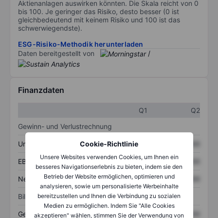
Aktienanlagen auswirken könnten. Die Skala reicht von 0
bis 100. Je geringer das Risiko, desto besser (0 ist
gleichbedeutend mit keinem Risiko und 100 ist das
schwerwiegendste).
ESG-Risiko-Methodik herunterladen
Daten bereitgestellt von
/
Finanzdaten
Q1
Q2
Gewinn- und Verlustrechnung
Umsatz
XXXXXXX
XXXXXXX
Cookie-Richtlinie
Unsere Websites verwenden Cookies, um Ihnen ein
EBITDA
XXXXXXX
XXXXXXX
besseres Navigationserlebnis zu bieten, indem sie den
Betrieb der Website ermöglichen, optimieren und
Nettoeinkommen
XXXXXXX
XXXXXXX
analysieren, sowie um personalisierte Werbeinhalte
Bilanz
bereitzustellen und Ihnen die Verbindung zu sozialen
Medien zu ermöglichen. Indem Sie "Alle Cookies
Gesamtvermögen
XXXXXXX
XXXXXXX
akzeptieren" wählen, stimmen Sie der Verwendung von