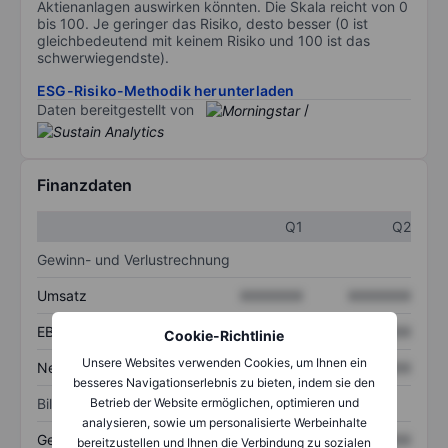
Aktienanlagen auswirken könnten. Die Skala reicht von 0
bis 100. Je geringer das Risiko, desto besser (0 ist
gleichbedeutend mit keinem Risiko und 100 ist das
schwerwiegendste).
ESG-Risiko-Methodik herunterladen
Daten bereitgestellt von
/
Finanzdaten
Q1
Q2
Gewinn- und Verlustrechnung
Umsatz
XXXXXXX
XXXXXXX
EBITDA
XXXXXXX
XXXXXXX
Cookie-Richtlinie
Unsere Websites verwenden Cookies, um Ihnen ein
Nettoeinkommen
XXXXXXX
XXXXXXX
besseres Navigationserlebnis zu bieten, indem sie den
Bilanz
Betrieb der Website ermöglichen, optimieren und
analysieren, sowie um personalisierte Werbeinhalte
Gesamtvermögen
XXXXXXX
XXXXXXX
bereitzustellen und Ihnen die Verbindung zu sozialen