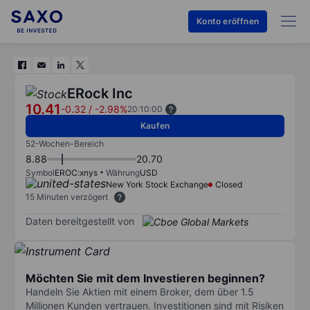
Konto eröffnen
ERock Inc
10.41
-0.32
/
-2.98%
20:10:00
Kaufen
52-Wochen-Bereich
8.88
20.70
Symbol
EROC:xnys
Währung
USD
New York Stock Exchange
Closed
15 Minuten verzögert
Daten bereitgestellt von
Möchten Sie mit dem Investieren beginnen?
Handeln Sie Aktien mit einem Broker, dem über 1.5
Millionen Kunden vertrauen. Investitionen sind mit Risiken