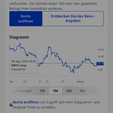
verbunden. Sie können einen Teil oder den gesamten
Betrag Ihrer Investition verlieren.
Konto
Entdecken Sie das Saxo-
Angebot
eröffnen
Diagramm
Chart
13.20
Line chart with 299 data points.
12.00
The chart has 1 X axis displaying categories.
06-Aug.-2026 19:30
10.80
10.73
EROC:xnys
The chart has 1 Y axis displaying values. Data ranges 
Close
10.43
9.60
Juli
13
17
21
27
31
Aug.
End of interactive chart.
Tagesverlauf
1W
1M
3M
6M
1J
3J
Konto eröffnen
um Zugriff auf mehr Diagramm- und
Analyse-Tools zu erhalten.