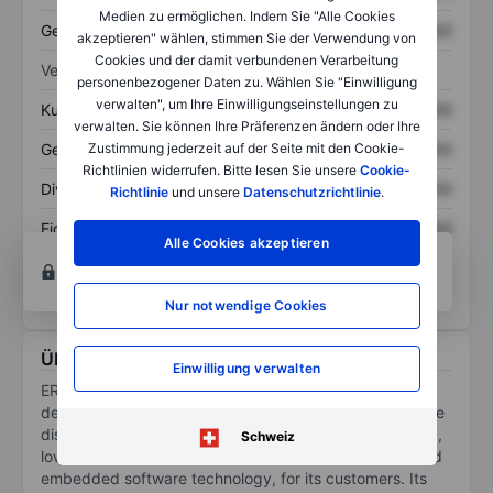
Medien zu ermöglichen. Indem Sie "Alle Cookies
Gesamtschulden
XXXXXXX
XXXXXXX
akzeptieren" wählen, stimmen Sie der Verwendung von
Cookies und der damit verbundenen Verarbeitung
Verhältnisse
personenbezogener Daten zu. Wählen Sie "Einwilligung
verwalten", um Ihre Einwilligungseinstellungen zu
Kurs/Umsatz
XXXXXXX
XXXXXXX
verwalten. Sie können Ihre Präferenzen ändern oder Ihre
Gewinn je Aktie
XXXXXXX
XXXXXXX
Zustimmung jederzeit auf der Seite mit den Cookie-
Richtlinien widerrufen. Bitte lesen Sie unsere
Cookie-
Dividende je Aktie
XXXXXXX
XXXXXXX
Richtlinie
und unsere
Datenschutzrichtlinie
.
Eigenkapitalrendite
XXXXXXX
XXXXXXX
Alle Cookies akzeptieren
Konto eröffnen
um Zugriff auf mehr Diagramm-
und Analyse-Tools zu erhalten.
Nur notwendige Cookies
Über ERock Inc
Einwilligung verwalten
ERock Inc is a vertically integrated company that
designs, deploys, operates and maintains multi-purpose
distributed power systems, consisting of its proprietary,
Schweiz
low emission, quick-response natural gas generator and
embedded software technology, for its customers. Its