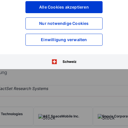
XXXXXXX
XXXXXXX
Alle Cookies akzeptieren
XXXXXXX
XXXXXXX
XXXXXXX
XXXXXXX
Nur notwendige Cookies
Konto eröffnen
um Zugriff auf mehr Di
XXXXXXX
XXXXXXX
Einwilligung verwalten
manufactures, and markets zinc-based energy storage solutions for ut
Schweiz
 used in the utility sector, the renewable energy sector, and the indust
rung
 Technologies
AST SpaceMobile Inc.
Enovix Corpora