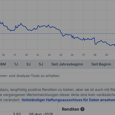
ories.
s. Data ranges from 3.13 to 4.83.
16
17
20
21
22
23
24
27
28
29
6M
1J
3J
5J
Seit Jahresbeginn
Seit Beginn
mm- und Analyse-Tools zu erhalten.
 dazu, langfristig positive Renditen zu bieten, aber sie ist auch mit 
ie vergangenen Wertentwicklungen dieser Aktie sind kein verlässliche
ht verändert.
Vollständiger Haftungsausschluss für Daten ansehe
Renditen
3.93
06-Aug.-2026