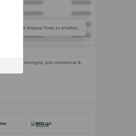
XXXXXXX
XXXXXXX
XXXXXXX
XXXXXXX
XXXXXXX
XXXXXXX
agramm- und Analyse-Tools zu erhalten.
XXXXXXX
XXXXXXX
ility-scale, microgrid, and commercial &
rial sector.
tion
IREN Ltd.