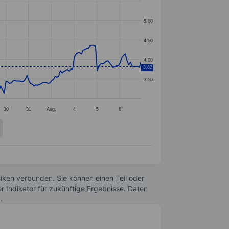
5.00
4.50
4.00
3.82
3.50
30
31
Aug.
4
5
6
Risiken verbunden. Sie können einen Teil oder
r Indikator für zukünftige Ergebnisse. Daten
n
.