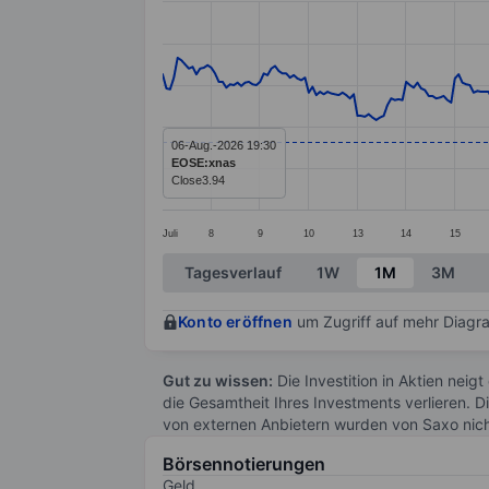
Line chart with 299 data points.
The chart has 1 X axis displaying categ
The chart has 1 Y axis displaying value
06-Aug.-2026 19:30
EOSE:xnas
Close
3.94
Juli
8
9
10
13
14
15
End of interactive chart.
Tagesverlauf
1W
1M
3M
Konto eröffnen
um Zugriff auf mehr Diagra
Gut zu wissen:
Die Investition in Aktien neigt
die Gesamtheit Ihres Investments verlieren. D
von externen Anbietern wurden von Saxo nic
Börsennotierungen
Geld