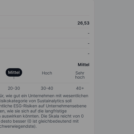
26,53
-
-
-
Mittel
Mittel
Hoch
Sehr
hoch
20-30
30-40
40+
für, wie gut ein Unternehmen mit wesentlichen
ikokategorie von Sustainalytics soll
sentliche ESG-Risiken auf Unternehmensebene
n, wie sie sich auf die langfristige
auswirken könnten. Die Skala reicht von 0
, desto besser (0 ist gleichbedeutend mit
schwerwiegendste).