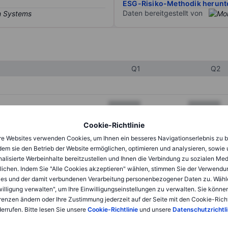
ESG-Risiko-Methodik herunt
Daten bereitgestellt von
Q1
Q2
XXXXXXX
XXXXXXX
XXXXXXX
XXXXXXX
Cookie-Richtlinie
e Websites verwenden Cookies, um Ihnen ein besseres Navigationserlebnis zu b
XXXXXXX
XXXXXXX
dem sie den Betrieb der Website ermöglichen, optimieren und analysieren, sowie
alisierte Werbeinhalte bereitzustellen und Ihnen die Verbindung zu sozialen Me
lichen. Indem Sie "Alle Cookies akzeptieren" wählen, stimmen Sie der Verwendu
XXXXXXX
XXXXXXX
es und der damit verbundenen Verarbeitung personenbezogener Daten zu. Wähl
willigung verwalten", um Ihre Einwilligungseinstellungen zu verwalten. Sie können
XXXXXXX
XXXXXXX
renzen ändern oder Ihre Zustimmung jederzeit auf der Seite mit den Cookie-Richt
errufen. Bitte lesen Sie unsere
Cookie-Richtlinie
und unsere
Datenschutzrichtli