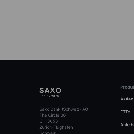
Produk
Aktien
Saxo Bank (Schweiz) AG
ETFs
The Circle 38
CH-8058
Anleih
Zürich-Flughafen
Schweiz