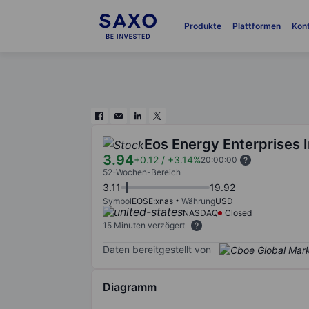
Produkte
Plattformen
Kon
Eos Energy Enterprises I
3.94
+0.12
/
+3.14%
20:00:00
52-Wochen-Bereich
3.11
19.92
Symbol
EOSE:xnas
Währung
USD
NASDAQ
Closed
15 Minuten verzögert
Daten bereitgestellt von
Diagramm
Chart