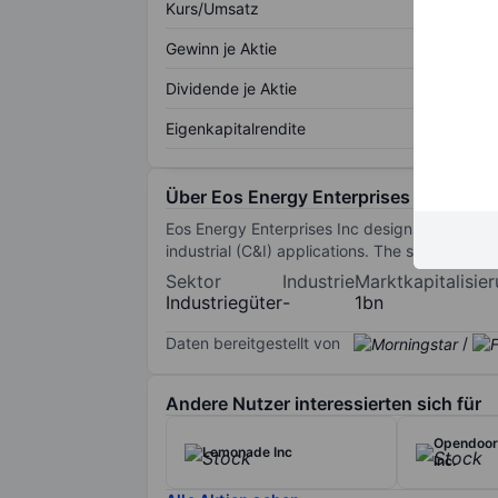
Kurs/Umsatz
Gewinn je Aktie
Dividende je Aktie
Eigenkapitalrendite
Über Eos Energy Enterprises Inc.
Eos Energy Enterprises Inc designs develop, 
industrial (C&I) applications. The solutions are
Sektor
Industrie
Marktkapitalisie
Industriegüter
-
1bn
Daten bereitgestellt von
/
Andere Nutzer interessierten sich für
Opendoor
Lemonade Inc
Inc.