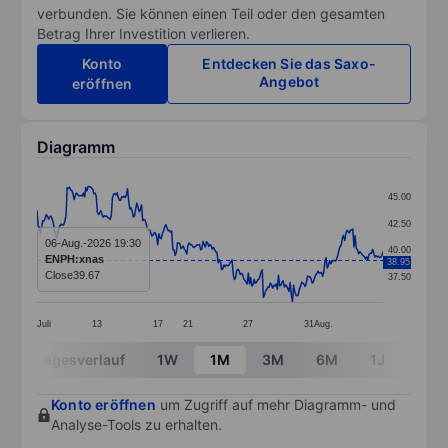
verbunden. Sie können einen Teil oder den gesamten
Betrag Ihrer Investition verlieren.
Konto
Entdecken Sie das Saxo-
Angebot
eröffnen
Diagramm
Chart
45.00
Line chart with 299 data points.
42.50
The chart has 1 X axis displaying categories.
06-Aug.-2026 19:30
40.00
ENPH:xnas
38.95
The chart has 1 Y axis displaying values. Data ranges
Close
39.67
37.50
Juli
13
17
21
27
31
Aug.
End of interactive chart.
Tagesverlauf
1W
1M
3M
6M
1J
3J
Konto eröffnen
um Zugriff auf mehr Diagramm- und
Analyse-Tools zu erhalten.