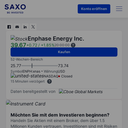
Konto eröffnen
Enphase Energy Inc.
39.67
+0.72
/
+1.85%
20:00:00
Kaufen
52-Wochen-Bereich
25.77
73.74
Symbol
ENPH:xnas
Währung
USD
NASDAQ
Closed
15 Minuten verzögert
Daten bereitgestellt von
Möchten Sie mit dem Investieren beginnen?
Handeln Sie Aktien mit einem Broker, dem über 1.5
Millionen Kunden vertrauen. Investitionen sind mit Risiken