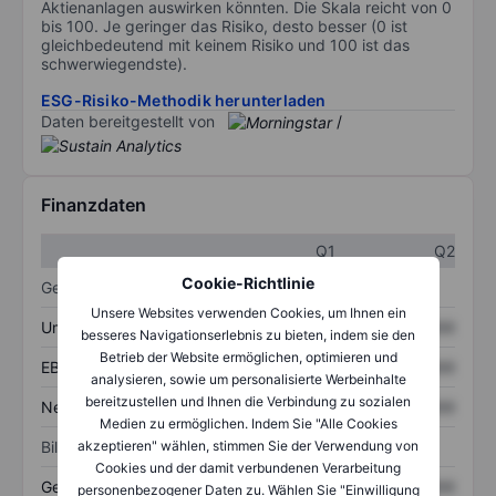
Aktienanlagen auswirken könnten. Die Skala reicht von 0
bis 100. Je geringer das Risiko, desto besser (0 ist
gleichbedeutend mit keinem Risiko und 100 ist das
schwerwiegendste).
ESG-Risiko-Methodik herunterladen
Daten bereitgestellt von
/
Finanzdaten
Q1
Q2
Cookie-Richtlinie
Gewinn- und Verlustrechnung
Unsere Websites verwenden Cookies, um Ihnen ein
Umsatz
XXXXXXX
XXXXXXX
besseres Navigationserlebnis zu bieten, indem sie den
Betrieb der Website ermöglichen, optimieren und
EBITDA
XXXXXXX
XXXXXXX
analysieren, sowie um personalisierte Werbeinhalte
bereitzustellen und Ihnen die Verbindung zu sozialen
Nettoeinkommen
XXXXXXX
XXXXXXX
Medien zu ermöglichen. Indem Sie "Alle Cookies
Bilanz
akzeptieren" wählen, stimmen Sie der Verwendung von
Cookies und der damit verbundenen Verarbeitung
Gesamtvermögen
XXXXXXX
XXXXXXX
personenbezogener Daten zu. Wählen Sie "Einwilligung