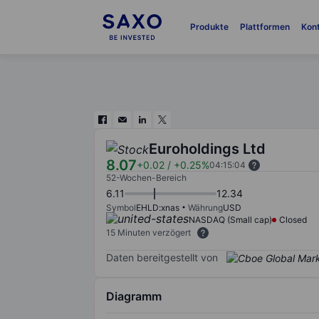
Produkte
Plattformen
Kon
Euroholdings Ltd
8.07
+0.02
/
+0.25%
04:15:04
52-Wochen-Bereich
6.11
12.34
Symbol
EHLD:xnas
Währung
USD
NASDAQ (Small cap)
Closed
15 Minuten verzögert
Daten bereitgestellt von
Diagramm