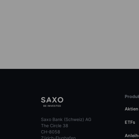
Produk
Aktien
Saxo Bank (Schweiz) AG
ETFs
The Circle 38
CH-8058
Anleih
Zürich-Flughafen