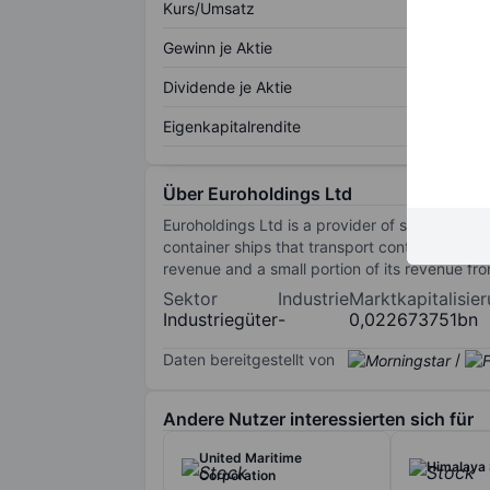
Kurs/Umsatz
Gewinn je Aktie
Dividende je Aktie
Eigenkapitalrendite
Über Euroholdings Ltd
Euroholdings Ltd is a provider of shipping tr
container ships that transport containers, p
revenue and a small portion of its revenue f
Sektor
Industrie
Marktkapitalisie
Industriegüter
-
0,022673751bn
Daten bereitgestellt von
/
Andere Nutzer interessierten sich für
United Maritime
Himalaya 
Corporation