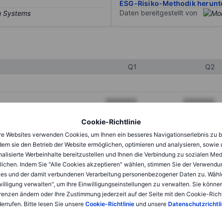
ESG-Risiko-Methodik herunt
Daten bereitgestellt von
Q1
Q2
XXXXXXX
XXXXXXX
XXXXXXX
XXXXXXX
Cookie-Richtlinie
e Websites verwenden Cookies, um Ihnen ein besseres Navigationserlebnis zu b
XXXXXXX
XXXXXXX
dem sie den Betrieb der Website ermöglichen, optimieren und analysieren, sowie
alisierte Werbeinhalte bereitzustellen und Ihnen die Verbindung zu sozialen Me
lichen. Indem Sie "Alle Cookies akzeptieren" wählen, stimmen Sie der Verwendu
XXXXXXX
XXXXXXX
es und der damit verbundenen Verarbeitung personenbezogener Daten zu. Wähl
willigung verwalten", um Ihre Einwilligungseinstellungen zu verwalten. Sie können
XXXXXXX
XXXXXXX
renzen ändern oder Ihre Zustimmung jederzeit auf der Seite mit den Cookie-Richt
errufen. Bitte lesen Sie unsere
Cookie-Richtlinie
und unsere
Datenschutzrichtli