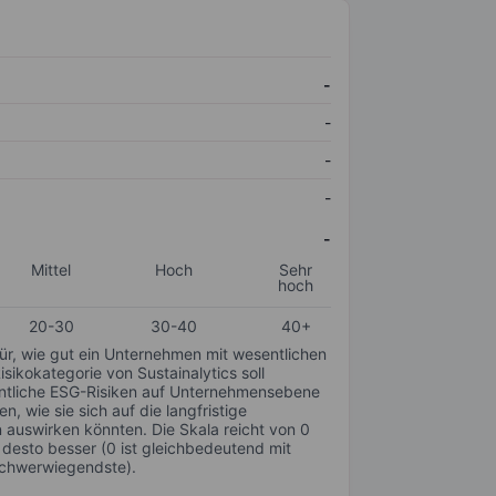
-
-
-
-
-
Mittel
Hoch
Sehr
hoch
20-30
30-40
40+
für, wie gut ein Unternehmen mit wesentlichen
ikokategorie von Sustainalytics soll
sentliche ESG-Risiken auf Unternehmensebene
n, wie sie sich auf die langfristige
auswirken könnten. Die Skala reicht von 0
, desto besser (0 ist gleichbedeutend mit
schwerwiegendste).