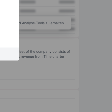
XXXXXXX
XXXXXXX
XXXXXXX
XXXXXXX
XXXXXXX
XXXXXXX
agramm- und Analyse-Tools zu erhalten.
XXXXXXX
XXXXXXX
ssels. The fleet of the company consists of
st all of its revenue from Time charter