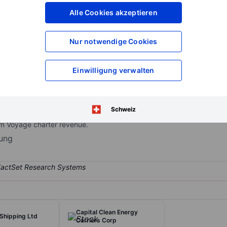
XXXXXXX
XXXXXXX
Alle Cookies akzeptieren
XXXXXXX
XXXXXXX
XXXXXXX
XXXXXXX
Nur notwendige Cookies
Konto eröffnen
um Zugriff auf mehr Di
XXXXXXX
XXXXXXX
Einwilligung verwalten
ansportation services. The company specializes in the ownership of ve
Schweiz
roviding scheduled service between ports. The company generates almo
rom Voyage charter revenue.
rung
Capital Clean Energy
Shipping Ltd
Carriers Corp