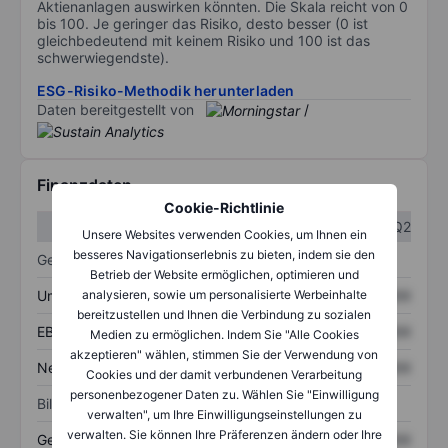
Aktienanlagen auswirken könnten. Die Skala reicht von 0
bis 100. Je geringer das Risiko, desto besser (0 ist
gleichbedeutend mit keinem Risiko und 100 ist das
schwerwiegendste).
ESG-Risiko-Methodik herunterladen
Daten bereitgestellt von
/
Finanzdaten
Cookie-Richtlinie
Q1
Q2
Unsere Websites verwenden Cookies, um Ihnen ein
besseres Navigationserlebnis zu bieten, indem sie den
Gewinn- und Verlustrechnung
Betrieb der Website ermöglichen, optimieren und
Umsatz
XXXXXXX
XXXXXXX
analysieren, sowie um personalisierte Werbeinhalte
bereitzustellen und Ihnen die Verbindung zu sozialen
EBITDA
XXXXXXX
XXXXXXX
Medien zu ermöglichen. Indem Sie "Alle Cookies
akzeptieren" wählen, stimmen Sie der Verwendung von
Nettoeinkommen
XXXXXXX
XXXXXXX
Cookies und der damit verbundenen Verarbeitung
personenbezogener Daten zu. Wählen Sie "Einwilligung
Bilanz
verwalten", um Ihre Einwilligungseinstellungen zu
verwalten. Sie können Ihre Präferenzen ändern oder Ihre
Gesamtvermögen
XXXXXXX
XXXXXXX