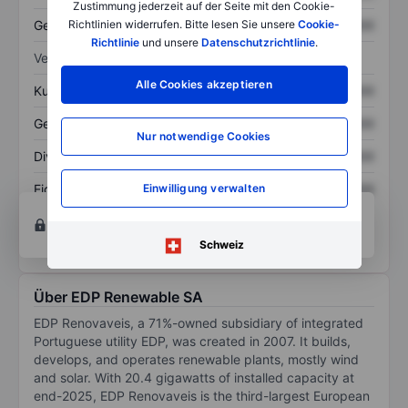
Zustimmung jederzeit auf der Seite mit den Cookie-
Gesamtschulden
XXXXXXX
XXXXXXX
Richtlinien widerrufen. Bitte lesen Sie unsere
Cookie-
Richtlinie
und unsere
Datenschutzrichtlinie
.
Verhältnisse
Alle Cookies akzeptieren
Kurs/Umsatz
XXXXXXX
XXXXXXX
Gewinn je Aktie
XXXXXXX
XXXXXXX
Nur notwendige Cookies
Dividende je Aktie
XXXXXXX
XXXXXXX
Eigenkapitalrendite
XXXXXXX
XXXXXXX
Einwilligung verwalten
Konto eröffnen
um Zugriff auf mehr Diagramm-
und Analyse-Tools zu erhalten.
Schweiz
Über EDP Renewable SA
EDP Renovaveis, a 71%-owned subsidiary of integrated
Portuguese utility EDP, was created in 2007. It builds,
develops, and operates renewable plants, mostly wind
and solar. With 20.4 gigawatts of installed capacity at
end-2025, EDP Renovaveis is the third-largest European