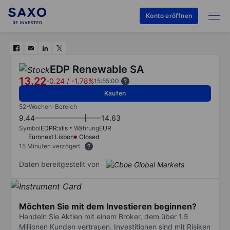
Konto eröffnen
EDP Renewable SA
13.22
-0.24
/
-1.78%
15:55:00
Kaufen
52-Wochen-Bereich
9.44
14.63
Symbol
EDPR:xlis
Währung
EUR
Euronext Lisbon
Closed
15 Minuten verzögert
Daten bereitgestellt von
Möchten Sie mit dem Investieren beginnen?
Handeln Sie Aktien mit einem Broker, dem über 1.5
Millionen Kunden vertrauen. Investitionen sind mit Risiken