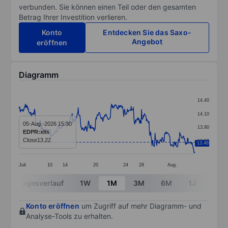
verbunden. Sie können einen Teil oder den gesamten
Betrag Ihrer Investition verlieren.
Konto
Entdecken Sie das Saxo-
Angebot
eröffnen
Diagramm
Chart
14.40
Line chart with 407 data points.
14.10
The chart has 1 X axis displaying categories.
05-Aug.-2026 15:30
13.80
EDPR:xlis
The chart has 1 Y axis displaying values. Data ranges 
Close
13.22
13.50
13.46
Juli
10
14
20
24
28
Aug.
End of interactive chart.
Tagesverlauf
1W
1M
3M
6M
1J
3J
Konto eröffnen
um Zugriff auf mehr Diagramm- und
Analyse-Tools zu erhalten.