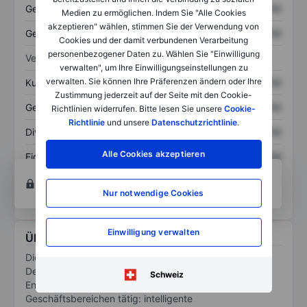
Gesamtvermögen
XXXXXXX
XXXXXXX
Medien zu ermöglichen. Indem Sie "Alle Cookies
akzeptieren" wählen, stimmen Sie der Verwendung von
Gesamtschulden
XXXXXXX
XXXXXXX
Cookies und der damit verbundenen Verarbeitung
personenbezogener Daten zu. Wählen Sie "Einwilligung
Verhältnisse
verwalten", um Ihre Einwilligungseinstellungen zu
verwalten. Sie können Ihre Präferenzen ändern oder Ihre
Kurs/Umsatz
XXXXXXX
XXXXXXX
Zustimmung jederzeit auf der Seite mit den Cookie-
Gewinn je Aktie
XXXXXXX
XXXXXXX
Richtlinien widerrufen. Bitte lesen Sie unsere
Cookie-
Richtlinie
und unsere
Datenschutzrichtlinie
.
Dividende je Aktie
XXXXXXX
XXXXXXX
Alle Cookies akzeptieren
Eigenkapitalrendite
XXXXXXX
XXXXXXX
Konto eröffnen
um Zugriff auf mehr Diagramm-
und Analyse-Tools zu erhalten.
Nur notwendige Cookies
Einwilligung verwalten
Über ENBW Energie Baden-Wuerttemberg AG
Die EnBW Energie Baden-Württemberg AG ist in
Deutschland und anderen Teilen Europas im
Schweiz
Energiesektor tätig. Das Unternehmen ist in drei
Geschäftsbereichen tätig: intelligente