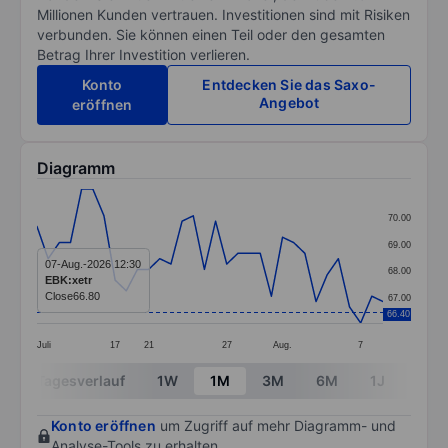
Millionen Kunden vertrauen. Investitionen sind mit Risiken
verbunden. Sie können einen Teil oder den gesamten
Betrag Ihrer Investition verlieren.
Konto
Entdecken Sie das Saxo-
Angebot
eröffnen
Diagramm
Chart
70.00
Line chart with 32 data points.
69.00
The chart has 1 X axis displaying categories.
07-Aug.-2026 12:30
68.00
EBK:xetr
The chart has 1 Y axis displaying values. Data ranges 
Close
66.80
67.00
66.40
Juli
17
21
27
Aug.
7
End of interactive chart.
Tagesverlauf
1W
1M
3M
6M
1J
3J
Konto eröffnen
um Zugriff auf mehr Diagramm- und
Analyse-Tools zu erhalten.