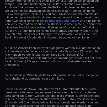
Wertschriftenhandel birgt Risiken. Die Verluste können die Einlagen auf
Margin-Produkten übersteigen. Sie sollten verstehen wie unsere
Produkte funktionieren und welche Risiken mit diesen einhergehen.
Weiter sollten Sie abwägen, ob Sie es sich leisten können, ein hohes
Risiko einzugehen, Ihr Geld zu verlieren. Um Ihnen das Verständnis der
mit den entsprechenden Produkten verbundenen Risiken zu erleichtern,
haben wir ein allgemeines
Risikoaufklärungsdokument
und eine Reihe
von «Key Information Documents» (KIDs) zusammengestellt, in denen die
mit jedem Produkt verbundenen Risiken und Chancen aufgeführt sind.
Auf die KIDs kann über die Handelsplattform zugegriffen werden. Bitte
beachten Sie, dass der vollständige Prospekt kostenlos über die Saxo
Bank (Schweiz) AG oder den Emittenten bezogen werden kann.
Auf diese Website kann weltweit zugegriffen werden. Die Informationen
auf der Website beziehen sich jedoch auf die Saxo Bank (Schweiz) AG.
Alle Kunden werden direkt mit der Saxo Bank (Schweiz) AG
zusammenarbeiten und alle Kundenvereinbarungen werden mit der Saxo
Bank (Schweiz) AG geschlossen und somit schweizerischem Recht
unterstellt.
Der Inhalt dieser Website stellt Marketingmaterial dar und wurde keiner
Aufsichtsbehörde gemeldet oder übermittelt.
Sofern Sie mit der Saxo Bank (Schweiz) AG Kontakt aufnehmen oder
diese Webseite besuchen, nehmen Sie zur Kenntnis und akzeptieren,
dass sämtliche Daten, welche Sie über diese Webseite, per Telefon oder
durch ein anderes Kommunikationsmittel (z.B. E-Mail) der Saxo Bank
(Schweiz) AG übermitteln, erfasst bzw. aufgezeichnet werden können,
an andere Gesellschaften der Saxo Bank Gruppe oder Dritte in der