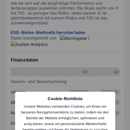
wie sie sich auf die langfristige Performance von
Aktienanlagen auswirken könnten. Die Skala reicht von 0
bis 100. Je geringer das Risiko, desto besser (0 ist
gleichbedeutend mit keinem Risiko und 100 ist das
schwerwiegendste).
ESG-Risiko-Methodik herunterladen
Daten bereitgestellt von
/
Finanzdaten
Q1
Q2
Gewinn- und Verlustrechnung
Umsatz
XXXXXXX
XXXXXXX
Cookie-Richtlinie
EBITDA
XXXXXXX
XXXXXXX
Unsere Websites verwenden Cookies, um Ihnen ein
besseres Navigationserlebnis zu bieten, indem sie den
Nettoeinkommen
XXXXXXX
XXXXXXX
Betrieb der Website ermöglichen, optimieren und
Bilanz
analysieren, sowie um personalisierte Werbeinhalte
bereitzustellen und Ihnen die Verbindung zu sozialen