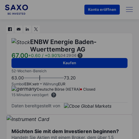
Konto eröffnen
ENBW Energie Baden-
Wuerttemberg AG
67.00
+0.60
/
+0.90%
04:29:06
Kaufen
52-Wochen-Bereich
63.00
73.20
Symbol
EBK:xetr
Währung
EUR
Deutsche Börse (XETRA)
Closed
15 Minuten verzögert
Daten bereitgestellt von
Möchten Sie mit dem Investieren beginnen?
Handeln Sie Aktien mit einem Broker, dem über 1.5