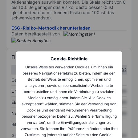
Aktienanlagen auswirken könnten. Die Skala reicht von 0
bis 100. Je geringer das Risiko, desto besser (0 ist
gleichbedeutend mit keinem Risiko und 100 ist das
schwerwiegendste).
ESG-Risiko-Methodik herunterladen
Daten bereitgestellt von
/
Finanzdaten
Cookie-Richtlinie
Unsere Websites verwenden Cookies, um Ihnen ein
Q1
Q2
besseres Navigationserlebnis zu bieten, indem sie den
Betrieb der Website ermöglichen, optimieren und
Gewinn- und Verlustrechnung
analysieren, sowie um personalisierte Werbeinhalte
Umsatz
XXXXXXX
XXXXXXX
bereitzustellen und Ihnen die Verbindung zu sozialen
Medien zu ermöglichen. Indem Sie "Alle Cookies
EBITDA
XXXXXXX
XXXXXXX
akzeptieren" wählen, stimmen Sie der Verwendung von
Cookies und der damit verbundenen Verarbeitung
Nettoeinkommen
XXXXXXX
XXXXXXX
personenbezogener Daten zu. Wählen Sie "Einwilligung
verwalten", um Ihre Einwilligungseinstellungen zu
Bilanz
verwalten. Sie können Ihre Präferenzen ändern oder Ihre
Zustimmung jederzeit auf der Seite mit den Cookie-
Gesamtvermögen
XXXXXXX
XXXXXXX