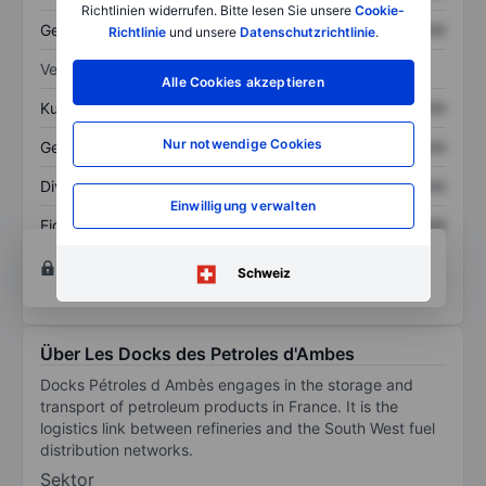
Richtlinien widerrufen. Bitte lesen Sie unsere
Cookie-
Gesamtschulden
XXXXXXX
XXXXXXX
Richtlinie
und unsere
Datenschutzrichtlinie
.
Verhältnisse
Alle Cookies akzeptieren
Kurs/Umsatz
XXXXXXX
XXXXXXX
Nur notwendige Cookies
Gewinn je Aktie
XXXXXXX
XXXXXXX
Dividende je Aktie
XXXXXXX
XXXXXXX
Einwilligung verwalten
Eigenkapitalrendite
XXXXXXX
XXXXXXX
Konto eröffnen
um Zugriff auf mehr Diagramm-
Schweiz
und Analyse-Tools zu erhalten.
Über Les Docks des Petroles d'Ambes
Docks Pétroles d Ambès engages in the storage and
transport of petroleum products in France. It is the
logistics link between refineries and the South West fuel
distribution networks.
Sektor