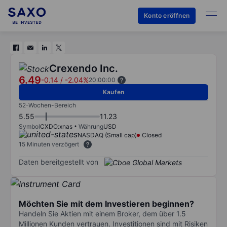
Konto eröffnen
Crexendo Inc.
6.49
-0.14
/
-2.04%
20:00:00
Kaufen
52-Wochen-Bereich
5.55
11.23
Symbol
CXDO:xnas
Währung
USD
NASDAQ (Small cap)
Closed
15 Minuten verzögert
Daten bereitgestellt von
Möchten Sie mit dem Investieren beginnen?
Handeln Sie Aktien mit einem Broker, dem über 1.5
Millionen Kunden vertrauen. Investitionen sind mit Risiken