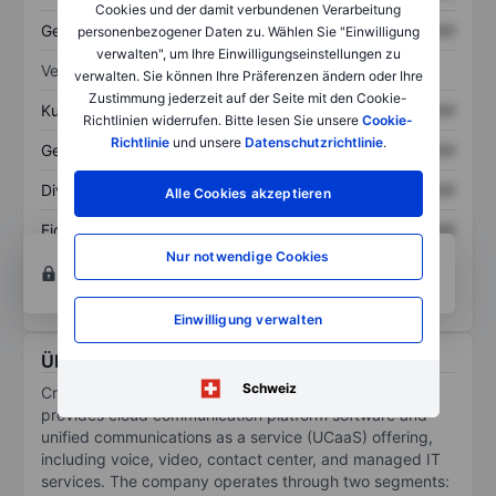
Cookies und der damit verbundenen Verarbeitung
Gesamtschulden
XXXXXXX
XXXXXXX
personenbezogener Daten zu. Wählen Sie "Einwilligung
verwalten", um Ihre Einwilligungseinstellungen zu
Verhältnisse
verwalten. Sie können Ihre Präferenzen ändern oder Ihre
Zustimmung jederzeit auf der Seite mit den Cookie-
Kurs/Umsatz
XXXXXXX
XXXXXXX
Richtlinien widerrufen. Bitte lesen Sie unsere
Cookie-
Richtlinie
und unsere
Datenschutzrichtlinie
.
Gewinn je Aktie
XXXXXXX
XXXXXXX
Dividende je Aktie
XXXXXXX
XXXXXXX
Alle Cookies akzeptieren
Eigenkapitalrendite
XXXXXXX
XXXXXXX
Nur notwendige Cookies
Konto eröffnen
um Zugriff auf mehr Diagramm-
und Analyse-Tools zu erhalten.
Einwilligung verwalten
Über Crexendo Inc.
Schweiz
Crexendo Inc is a software technology company that
provides cloud communication platform software and
unified communications as a service (UCaaS) offering,
including voice, video, contact center, and managed IT
services. The company operates through two segments: