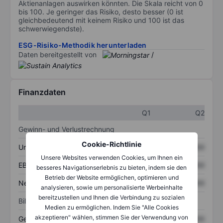
Aktienanlagen auswirken könnten. Die Skala reicht von 0
bis 100. Je geringer das Risiko, desto besser (0 ist
gleichbedeutend mit keinem Risiko und 100 ist das
schwerwiegendste).
ESG-Risiko-Methodik herunterladen
Daten bereitgestellt von
/
Finanzdaten
Q1
Q2
Gewinn- und Verlustrechnung
Cookie-Richtlinie
Umsatz
XXXXXXX
XXXXXXX
Unsere Websites verwenden Cookies, um Ihnen ein
EBITDA
XXXXXXX
XXXXXXX
besseres Navigationserlebnis zu bieten, indem sie den
Betrieb der Website ermöglichen, optimieren und
Nettoeinkommen
XXXXXXX
XXXXXXX
analysieren, sowie um personalisierte Werbeinhalte
bereitzustellen und Ihnen die Verbindung zu sozialen
Bilanz
Medien zu ermöglichen. Indem Sie "Alle Cookies
akzeptieren" wählen, stimmen Sie der Verwendung von
Gesamtvermögen
XXXXXXX
XXXXXXX