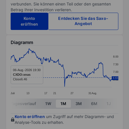
verbunden. Sie können einen Teil oder den gesamten
Betrag Ihrer Investition verlieren.
Konto
Entdecken Sie das Saxo-
Angebot
eröffnen
Diagramm
Chart
8.00
Line chart with 297 data points.
7.50
The chart has 1 X axis displaying categories.
06-Aug.-2026 19:30
7.00
CXDO:xnas
The chart has 1 Y axis displaying values. Data ranges 
6.63
Close
6.46
6.50
Juli
13
17
21
27
31
Aug.
End of interactive chart.
Tagesverlauf
1W
1M
3M
6M
1J
3J
Konto eröffnen
um Zugriff auf mehr Diagramm- und
Analyse-Tools zu erhalten.