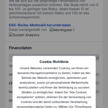
wie sie sich auf die langfristige Performance von
Aktienanlagen auswirken könnten. Die Skala reicht von 0
bis 100. Je geringer das Risiko, desto besser (0 ist
gleichbedeutend mit keinem Risiko und 100 ist das
schwerwiegendste).
ESG-Risiko-Methodik herunterladen
Daten bereitgestellt von
/
Finanzdaten
Q1
Q2
Cookie-Richtlinie
Gewinn- und Verlustrechnung
Unsere Websites verwenden Cookies, um Ihnen ein
besseres Navigationserlebnis zu bieten, indem sie den
Umsatz
XXXXXXX
XXXXXXX
Betrieb der Website ermöglichen, optimieren und
analysieren, sowie um personalisierte Werbeinhalte
EBITDA
XXXXXXX
XXXXXXX
bereitzustellen und Ihnen die Verbindung zu sozialen
Nettoeinkommen
XXXXXXX
XXXXXXX
Medien zu ermöglichen. Indem Sie "Alle Cookies
akzeptieren" wählen, stimmen Sie der Verwendung von
Bilanz
Cookies und der damit verbundenen Verarbeitung
personenbezogener Daten zu. Wählen Sie "Einwilligung