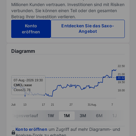
Millionen Kunden vertrauen. Investitionen sind mit Risiken
verbunden. Sie können einen Teil oder den gesamten
Betrag Ihrer Investition verlieren.
Konto
Entdecken Sie das Saxo-
Angebot
eröffnen
Diagramm
Chart
22.50
Line chart with 298 data points.
21.00
20.32
The chart has 1 X axis displaying categories.
07-Aug.-2026 19:30
19.50
CMCL:xase
The chart has 1 Y axis displaying values. Data ranges 
Close
21.78
18.00
Juli
13
17
21
27
31
Aug.
7
End of interactive chart.
Tagesverlauf
1W
1M
3M
6M
1J
3J
Konto eröffnen
um Zugriff auf mehr Diagramm- und
Analyse-Tools zu erhalten.