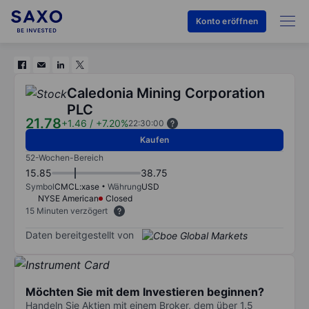
Konto eröffnen
Caledonia Mining Corporation
PLC
21.78
+1.46
/
+7.20%
22:30:00
Kaufen
52-Wochen-Bereich
15.85
38.75
Symbol
CMCL:xase
Währung
USD
NYSE American
Closed
15 Minuten verzögert
Daten bereitgestellt von
Möchten Sie mit dem Investieren beginnen?
Handeln Sie Aktien mit einem Broker, dem über 1.5