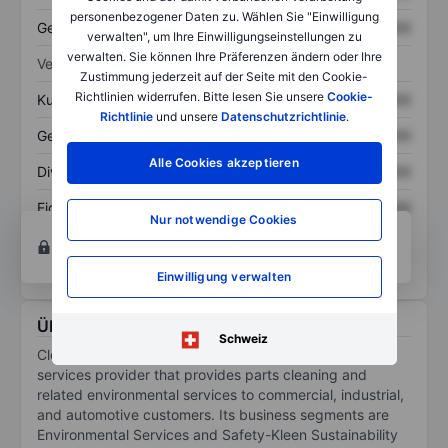
personenbezogener Daten zu. Wählen Sie "Einwilligung
Gesamtschulden
XXXXXXX
XXXXXXX
verwalten", um Ihre Einwilligungseinstellungen zu
verwalten. Sie können Ihre Präferenzen ändern oder Ihre
Verhältnisse
Zustimmung jederzeit auf der Seite mit den Cookie-
Richtlinien widerrufen. Bitte lesen Sie unsere
Cookie-
Kurs/Umsatz
XXXXXXX
XXXXXXX
Richtlinie
und unsere
Datenschutzrichtlinie
.
Gewinn je Aktie
XXXXXXX
XXXXXXX
Alle Cookies akzeptieren
Dividende je Aktie
XXXXXXX
XXXXXXX
Eigenkapitalrendite
XXXXXXX
XXXXXXX
Nur notwendige Cookies
Konto eröffnen
um Zugriff auf mehr Diagramm-
und Analyse-Tools zu erhalten.
Einwilligung verwalten
Über Clean Harbors Inc.
Schweiz
Clean Harbors Inc is an environmental and industrial
services provider that provides parts cleaning and
related environmental services to commercial, industrial,
and automotive customers. Its business segments are
Environmental Services and Safety-Kleen Sustainability