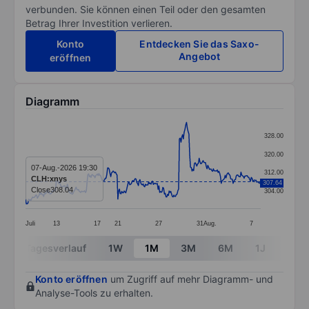
verbunden. Sie können einen Teil oder den gesamten
Betrag Ihrer Investition verlieren.
Konto
Entdecken Sie das Saxo-
Angebot
eröffnen
Diagramm
Chart
328.00
Line chart with 299 data points.
320.00
The chart has 1 X axis displaying categories.
07-Aug.-2026 19:30
312.00
CLH:xnys
307.64
The chart has 1 Y axis displaying values. Data ranges
Close
308.04
304.00
Juli
13
17
21
27
31
Aug.
7
End of interactive chart.
Tagesverlauf
1W
1M
3M
6M
1J
3J
Konto eröffnen
um Zugriff auf mehr Diagramm- und
Analyse-Tools zu erhalten.