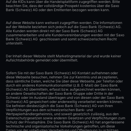
Auf die KIDs kann über die Handelsplattform zugegriffen werden. Bitte
beachten Sie, dass der vollständige Prospekt kostenlos über die Saxo
Bank (Schweiz) AG oder den Emittenten bezogen werden kann.
Auf diese Website kann weltweit zugegriffen werden. Die Informationen
auf der Website beziehen sich jedoch auf die Saxo Bank (Schweiz) AG.
Alle Kunden werden direkt mit der Saxo Bank (Schweiz) AG
zusammenarbeiten und alle Kundenvereinbarungen werden mit der Saxo
Bank (Schweiz) AG geschlossen und somit schweizerischem Recht
unterstellt.
Der Inhalt dieser Website stellt Marketingmaterial dar und wurde keiner
Aufsichtsbehörde gemeldet oder übermittelt.
Sofern Sie mit der Saxo Bank (Schweiz) AG Kontakt aufnehmen oder
diese Webseite besuchen, nehmen Sie zur Kenntnis und akzeptieren,
dass sämtliche Daten, welche Sie über diese Webseite, per Telefon oder
durch ein anderes Kommunikationsmittel (z.B. E-Mail) der Saxo Bank
(Schweiz) AG übermitteln, erfasst bzw. aufgezeichnet werden können,
an andere Gesellschaften der Saxo Bank Gruppe oder Dritte in der
Schweiz oder im Ausland übertragen und von diesen oder der Saxo Bank
(Schweiz) AG gespeichert oder anderweitig verarbeitet werden können.
Sie befreien diesbezüglich die Saxo Bank (Schweiz) AG von ihren
Verpflichtungen aus dem schweizerischen Bank- und
Wertpapierhändlergeheimnis, und soweit gesetzlich zulässig, aus den
Datenschutzgesetzen sowie anderen Gesetzen und Verpflichtungen zum
Schutz der Privatsphäre. Die Saxo Bank (Schweiz) AG hat angemessene
technische und organisatorische Vorkehrungen getroffen, um diese
Daten vor der unbefugten Verarbeitung und Offenlegung zu schützen