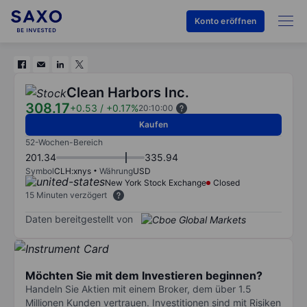
Konto eröffnen
Clean Harbors Inc.
308.17
+0.53
/
+0.17%
20:10:00
Kaufen
52-Wochen-Bereich
201.34
335.94
Symbol
CLH:xnys
Währung
USD
New York Stock Exchange
Closed
15 Minuten verzögert
Daten bereitgestellt von
Möchten Sie mit dem Investieren beginnen?
Handeln Sie Aktien mit einem Broker, dem über 1.5
Millionen Kunden vertrauen. Investitionen sind mit Risiken