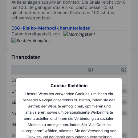
Aktienanlagen auswirken könnten. Die Skala reicht von 0
bis 100. Je geringer das Risiko, desto besser (0 ist
gleichbedeutend mit keinem Risiko und 100 ist das
schwerwiegendste).
ESG-Risiko-Methodik herunterladen
Daten bereitgestellt von
/
Finanzdaten
Q1
Q2
Gewinn- und Verlustrechnung
Cookie-Richtlinie
Umsatz
XXXXXXX
XXXXXXX
Unsere Websites verwenden Cookies, um Ihnen ein
besseres Navigationserlebnis zu bieten, indem sie den
EBITDA
XXXXXXX
XXXXXXX
Betrieb der Website ermöglichen, optimieren und
analysieren, sowie um personalisierte Werbeinhalte
Nettoeinkommen
XXXXXXX
XXXXXXX
bereitzustellen und Ihnen die Verbindung zu sozialen
Bilanz
Medien zu ermöglichen. Indem Sie "Alle Cookies
akzeptieren" wählen, stimmen Sie der Verwendung von
Gesamtvermögen
XXXXXXX
XXXXXXX
Cookies und der damit verbundenen Verarbeitung