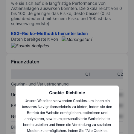
wie sie sich auf die langfristige Performance von
Aktienanlagen auswirken könnten. Die Skala reicht von 0
bis 100. Je geringer das Risiko, desto besser (0 ist
gleichbedeutend mit keinem Risiko und 100 ist das
schwerwiegendste).
ESG-Risiko-Methodik herunterladen
Daten bereitgestellt von
/
Finanzdaten
Q1
Q2
Gewinn- und Verlustrechnung
Cookie-Richtlinie
Umsatz
XXXXXXX
XXXXXXX
Unsere Websites verwenden Cookies, um Ihnen ein
EBITDA
XXXXXXX
XXXXXXX
besseres Navigationserlebnis zu bieten, indem sie den
Betrieb der Website ermöglichen, optimieren und
Nettoeinkommen
XXXXXXX
XXXXXXX
analysieren, sowie um personalisierte Werbeinhalte
bereitzustellen und Ihnen die Verbindung zu sozialen
Bilanz
Medien zu ermöglichen. Indem Sie "Alle Cookies