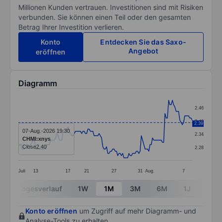
Millionen Kunden vertrauen. Investitionen sind mit Risiken
verbunden. Sie können einen Teil oder den gesamten
Betrag Ihrer Investition verlieren.
Konto
Entdecken Sie das Saxo-
Angebot
eröffnen
Diagramm
Chart
2.46
Line chart with 141 data points.
2.40
2.39
The chart has 1 X axis displaying categories.
07-Aug.-2026 19:30
2.34
CHMI:xnys
The chart has 1 Y axis displaying values. Data ranges 
Close
2.40
2.28
Juli
13
17
21
27
31
Aug.
7
End of interactive chart.
Tagesverlauf
1W
1M
3M
6M
1J
3J
Konto eröffnen
um Zugriff auf mehr Diagramm- und
Analyse-Tools zu erhalten.