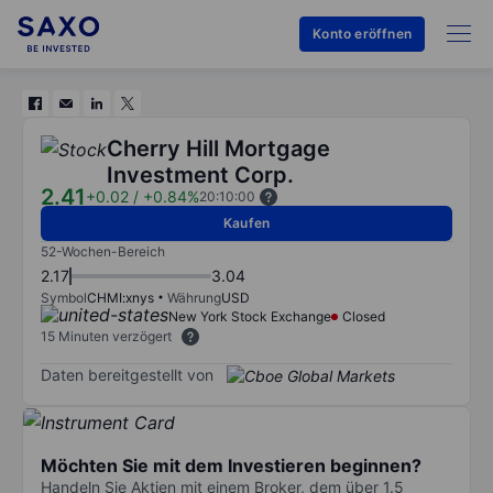
Konto eröffnen
Cherry Hill Mortgage
Investment Corp.
2.41
+0.02
/
+0.84%
20:10:00
Kaufen
52-Wochen-Bereich
2.17
3.04
Symbol
CHMI:xnys
Währung
USD
New York Stock Exchange
Closed
15 Minuten verzögert
Daten bereitgestellt von
Möchten Sie mit dem Investieren beginnen?
Handeln Sie Aktien mit einem Broker, dem über 1.5