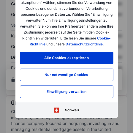
akzeptieren" wählen, stimmen Sie der Verwendung von
Gesamtvermögen
XXXXXXX
XXXXXXX
Cookies und der damit verbundenen Verarbeitung
Gesamtschulden
XXXXXXX
XXXXXXX
personenbezogener Daten zu. Wählen Sie "Einwilligung
verwalten", um Ihre Einwilligungseinstellungen zu
Verhältnisse
verwalten. Sie können Ihre Präferenzen ändern oder Ihre
Zustimmung jederzeit auf der Seite mit den Cookie-
Kurs/Umsatz
XXXXXXX
XXXXXXX
Richtlinien widerrufen. Bitte lesen Sie unsere
Cookie-
Richtlinie
und unsere
Datenschutzrichtlinie
.
Gewinn je Aktie
XXXXXXX
XXXXXXX
Dividende je Aktie
XXXXXXX
XXXXXXX
Alle Cookies akzeptieren
Eigenkapitalrendite
XXXXXXX
XXXXXXX
Nur notwendige Cookies
Konto eröffnen
um Zugriff auf mehr Diagramm-
und Analyse-Tools zu erhalten.
Einwilligung verwalten
Über Cherry Hill Mortgage Investment Corp.
Schweiz
Cherry Hill Mortgage Investment Corp is a fully
integrated, internally managed residential real estate
finance company focused on acquiring, investing in and
managing residential mortgage assets in the United