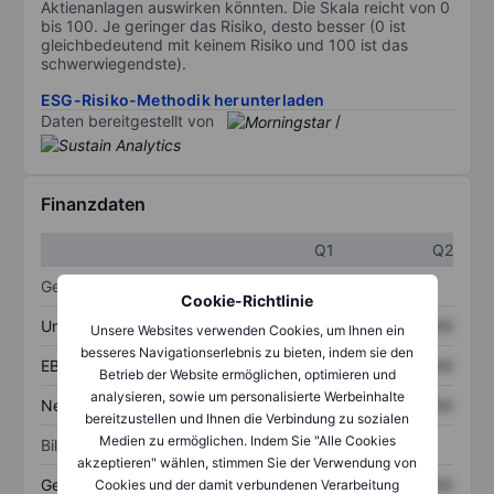
Aktienanlagen auswirken könnten. Die Skala reicht von 0
bis 100. Je geringer das Risiko, desto besser (0 ist
gleichbedeutend mit keinem Risiko und 100 ist das
schwerwiegendste).
ESG-Risiko-Methodik herunterladen
Daten bereitgestellt von
/
Finanzdaten
Q1
Q2
Gewinn- und Verlustrechnung
Cookie-Richtlinie
Umsatz
XXXXXXX
XXXXXXX
Unsere Websites verwenden Cookies, um Ihnen ein
besseres Navigationserlebnis zu bieten, indem sie den
EBITDA
XXXXXXX
XXXXXXX
Betrieb der Website ermöglichen, optimieren und
analysieren, sowie um personalisierte Werbeinhalte
Nettoeinkommen
XXXXXXX
XXXXXXX
bereitzustellen und Ihnen die Verbindung zu sozialen
Medien zu ermöglichen. Indem Sie "Alle Cookies
Bilanz
akzeptieren" wählen, stimmen Sie der Verwendung von
Gesamtvermögen
XXXXXXX
XXXXXXX
Cookies und der damit verbundenen Verarbeitung