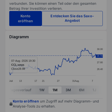
verbunden. Sie können einen Teil oder den gesamten
Betrag Ihrer Investition verlieren.
Konto
Entdecken Sie das Saxo-
Angebot
eröffnen
Diagramm
Chart
30.00
Line chart with 299 data points.
28.79
28.80
The chart has 1 X axis displaying categories.
07-Aug.-2026 19:30
27.60
CCL:xnys
The chart has 1 Y axis displaying values. Data ranges
Close
28.98
26.40
Juli
13
17
21
27
31
Aug.
7
End of interactive chart.
Tagesverlauf
1W
1M
3M
6M
1J
3J
Konto eröffnen
um Zugriff auf mehr Diagramm- und
Analyse-Tools zu erhalten.