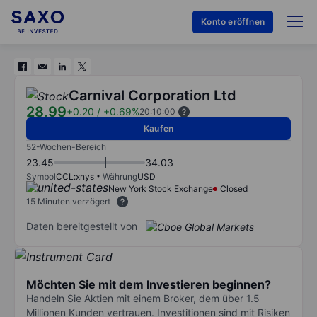
Konto eröffnen
Carnival Corporation Ltd
28.99
+0.20
/
+0.69%
20:10:00
Kaufen
52-Wochen-Bereich
23.45
34.03
Symbol
CCL:xnys
Währung
USD
New York Stock Exchange
Closed
15 Minuten verzögert
Daten bereitgestellt von
Möchten Sie mit dem Investieren beginnen?
Handeln Sie Aktien mit einem Broker, dem über 1.5
Millionen Kunden vertrauen. Investitionen sind mit Risiken