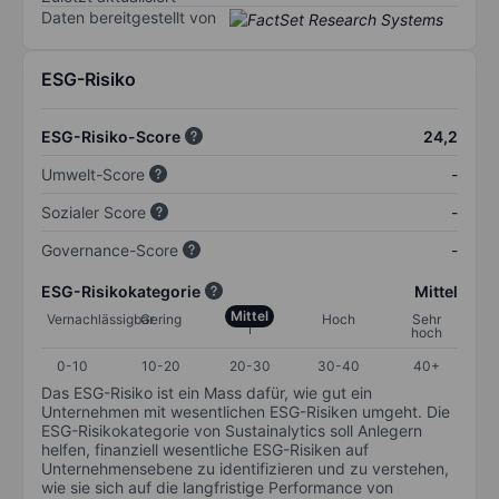
Daten bereitgestellt von
ESG-Risiko
ESG-Risiko-Score
24,2
Umwelt-Score
-
Sozialer Score
-
Governance-Score
-
ESG-Risikokategorie
Mittel
Mittel
Vernachlässigbar
Gering
Hoch
Sehr
hoch
0-10
10-20
20-30
30-40
40+
Das ESG-Risiko ist ein Mass dafür, wie gut ein
Unternehmen mit wesentlichen ESG-Risiken umgeht. Die
ESG-Risikokategorie von Sustainalytics soll Anlegern
helfen, finanziell wesentliche ESG-Risiken auf
Unternehmensebene zu identifizieren und zu verstehen,
wie sie sich auf die langfristige Performance von