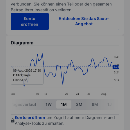
verbunden. Sie können einen Teil oder den gesamten
Betrag Ihrer Investition verlieren.
Konto
Entdecken Sie das Saxo-
Angebot
eröffnen
Diagramm
Chart
3.48
Line chart with 85 data points.
3.36
3.33
The chart has 1 X axis displaying categories.
05-Aug.-2026 17:30
3.24
CATO:xnys
The chart has 1 Y axis displaying values. Data ranges 
Close
3.38
3.12
Juli
10
14
20
24
28
Aug.
End of interactive chart.
Tagesverlauf
1W
1M
3M
6M
1J
3J
Konto eröffnen
um Zugriff auf mehr Diagramm- und
Analyse-Tools zu erhalten.