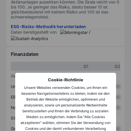
Aktienanlagen auswirken könnten. Die Skala reicht von 0
bis 100. Je geringer das Risiko, desto besser (0 ist
gleichbedeutend mit keinem Risiko und 100 ist das
schwerwiegendste).
ESG-Risiko-Methodik herunterladen
Daten bereitgestellt von
/
Finanzdaten
Q1
Q2
Gewinn- und Verlustrechnung
Cookie-Richtlinie
Umsatz
XXXXXXX
XXXXXXX
Unsere Websites verwenden Cookies, um Ihnen ein
besseres Navigationserlebnis zu bieten, indem sie den
EBITDA
XXXXXXX
XXXXXXX
Betrieb der Website ermöglichen, optimieren und
analysieren, sowie um personalisierte Werbeinhalte
Nettoeinkommen
XXXXXXX
XXXXXXX
bereitzustellen und Ihnen die Verbindung zu sozialen
Medien zu ermöglichen. Indem Sie "Alle Cookies
Bilanz
akzeptieren" wählen, stimmen Sie der Verwendung von
Gesamtvermögen
XXXXXXX
XXXXXXX
Cookies und der damit verbundenen Verarbeitung