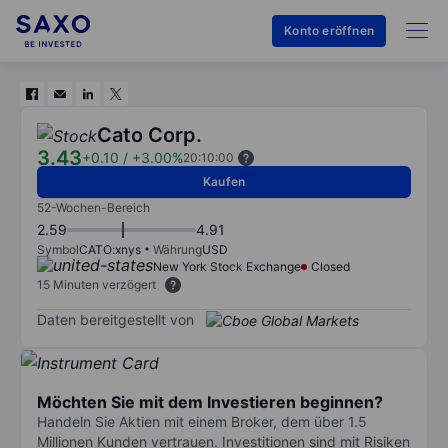
Konto eröffnen
Cato Corp.
3.43
+0.10
/
+3.00%
20:10:00
Kaufen
52-Wochen-Bereich
2.59
4.91
Symbol
CATO:xnys
Währung
USD
New York Stock Exchange
Closed
15 Minuten verzögert
Daten bereitgestellt von
Möchten Sie mit dem Investieren beginnen?
Handeln Sie Aktien mit einem Broker, dem über 1.5
Millionen Kunden vertrauen. Investitionen sind mit Risiken