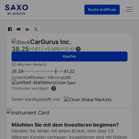
Konto eröffnen
CarGurus Inc.
38.25
+1.87
/
+5.14%
17:37:42
Kaufen
52-Wochen-Bereich
26.39
41.22
Symbol
CARG:xnas
Währung
USD
NASDAQ
Open
15 Minuten verzögert
Daten bereitgestellt von
Möchten Sie mit dem Investieren beginnen?
Handeln Sie Aktien mit einem Broker, dem über 1.5
Millionen Kunden vertrauen. Investitionen sind mit Risiken