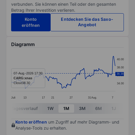
verbunden. Sie können einen Teil oder den gesamten
Betrag Ihrer Investition verlieren.
Konto
Entdecken Sie das Saxo-
Angebot
eröffnen
Diagramm
Chart
40.00
Line chart with 295 data points.
38.00
The chart has 1 X axis displaying categories.
07-Aug.-2026 17:30
36.38
36.00
CARG:xnas
The chart has 1 Y axis displaying values. Data ranges 
Close
38.30
34.00
Juli
13
17
21
27
31
Aug.
7
End of interactive chart.
Tagesverlauf
1W
1M
3M
6M
1J
3J
Konto eröffnen
um Zugriff auf mehr Diagramm- und
Analyse-Tools zu erhalten.