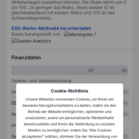
Aktienanlagen auswirken könnten. Die Skala reicht von 0
bis 100. Je geringer das Risiko, desto besser (0 ist
gleichbedeutend mit keinem Risiko und 100 ist das
schwerwiegendste).
ESG-Risiko-Methodik herunterladen
Daten bereitgestellt von
/
Finanzdaten
Q1
Q2
Gewinn- und Verlustrechnung
Cookie-Richtlinie
Umsatz
XXXXXXX
XXXXXXX
Unsere Websites verwenden Cookies, um Ihnen ein
EBITDA
XXXXXXX
XXXXXXX
besseres Navigationserlebnis zu bieten, indem sie den
Betrieb der Website ermöglichen, optimieren und
Nettoeinkommen
XXXXXXX
XXXXXXX
analysieren, sowie um personalisierte Werbeinhalte
bereitzustellen und Ihnen die Verbindung zu sozialen
Bilanz
Medien zu ermöglichen. Indem Sie "Alle Cookies
Gesamtvermögen
XXXXXXX
XXXXXXX
akzeptieren" wählen, stimmen Sie der Verwendung von