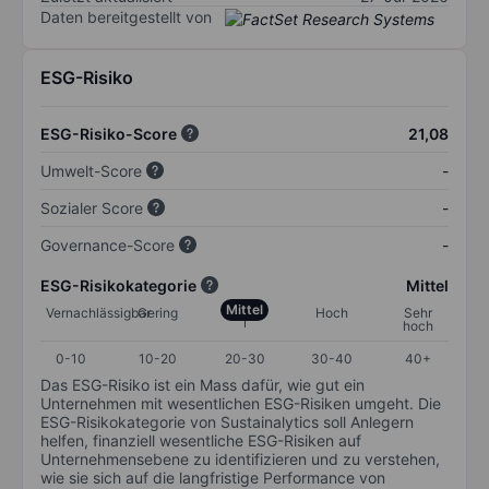
Daten bereitgestellt von
ESG-Risiko
ESG-Risiko-Score
21,08
Umwelt-Score
-
Sozialer Score
-
Governance-Score
-
ESG-Risikokategorie
Mittel
Mittel
Vernachlässigbar
Gering
Hoch
Sehr
hoch
0-10
10-20
20-30
30-40
40+
Das ESG-Risiko ist ein Mass dafür, wie gut ein
Unternehmen mit wesentlichen ESG-Risiken umgeht. Die
ESG-Risikokategorie von Sustainalytics soll Anlegern
helfen, finanziell wesentliche ESG-Risiken auf
Unternehmensebene zu identifizieren und zu verstehen,
wie sie sich auf die langfristige Performance von