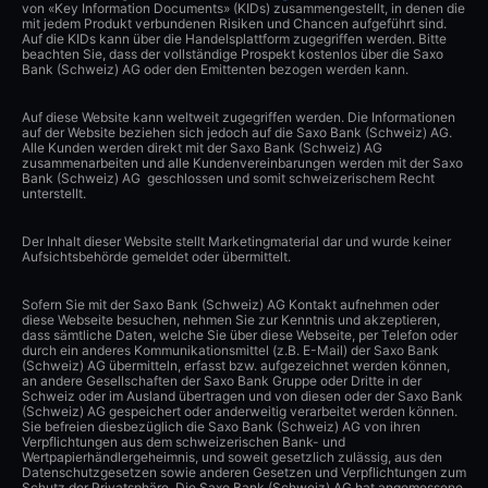
von «Key Information Documents» (KIDs) zusammengestellt, in denen die
mit jedem Produkt verbundenen Risiken und Chancen aufgeführt sind.
Auf die KIDs kann über die Handelsplattform zugegriffen werden. Bitte
beachten Sie, dass der vollständige Prospekt kostenlos über die Saxo
Bank (Schweiz) AG oder den Emittenten bezogen werden kann.
Auf diese Website kann weltweit zugegriffen werden. Die Informationen
auf der Website beziehen sich jedoch auf die Saxo Bank (Schweiz) AG.
Alle Kunden werden direkt mit der Saxo Bank (Schweiz) AG
zusammenarbeiten und alle Kundenvereinbarungen werden mit der Saxo
Bank (Schweiz) AG geschlossen und somit schweizerischem Recht
unterstellt.
Der Inhalt dieser Website stellt Marketingmaterial dar und wurde keiner
Aufsichtsbehörde gemeldet oder übermittelt.
Sofern Sie mit der Saxo Bank (Schweiz) AG Kontakt aufnehmen oder
diese Webseite besuchen, nehmen Sie zur Kenntnis und akzeptieren,
dass sämtliche Daten, welche Sie über diese Webseite, per Telefon oder
durch ein anderes Kommunikationsmittel (z.B. E-Mail) der Saxo Bank
(Schweiz) AG übermitteln, erfasst bzw. aufgezeichnet werden können,
an andere Gesellschaften der Saxo Bank Gruppe oder Dritte in der
Schweiz oder im Ausland übertragen und von diesen oder der Saxo Bank
(Schweiz) AG gespeichert oder anderweitig verarbeitet werden können.
Sie befreien diesbezüglich die Saxo Bank (Schweiz) AG von ihren
Verpflichtungen aus dem schweizerischen Bank- und
Wertpapierhändlergeheimnis, und soweit gesetzlich zulässig, aus den
Datenschutzgesetzen sowie anderen Gesetzen und Verpflichtungen zum
Schutz der Privatsphäre. Die Saxo Bank (Schweiz) AG hat angemessene