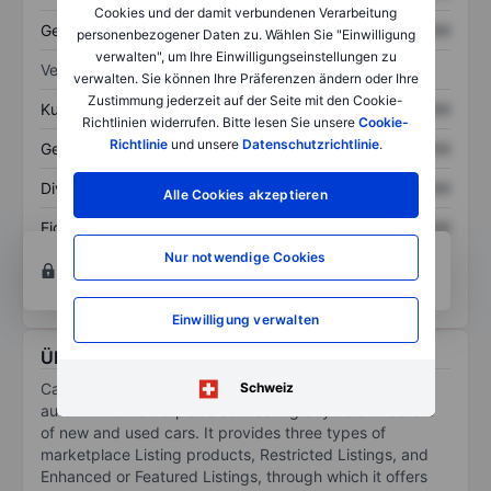
Cookies und der damit verbundenen Verarbeitung
Gesamtschulden
XXXXXXX
XXXXXXX
personenbezogener Daten zu. Wählen Sie "Einwilligung
verwalten", um Ihre Einwilligungseinstellungen zu
Verhältnisse
verwalten. Sie können Ihre Präferenzen ändern oder Ihre
Zustimmung jederzeit auf der Seite mit den Cookie-
Kurs/Umsatz
XXXXXXX
XXXXXXX
Richtlinien widerrufen. Bitte lesen Sie unsere
Cookie-
Richtlinie
und unsere
Datenschutzrichtlinie
.
Gewinn je Aktie
XXXXXXX
XXXXXXX
Dividende je Aktie
XXXXXXX
XXXXXXX
Alle Cookies akzeptieren
Eigenkapitalrendite
XXXXXXX
XXXXXXX
Nur notwendige Cookies
Konto eröffnen
um Zugriff auf mehr Diagramm-
und Analyse-Tools zu erhalten.
Einwilligung verwalten
Über CarGurus Inc.
CarGurus Inc is a company that acts as an online
Schweiz
automotive marketplace connecting buyers and sellers
of new and used cars. It provides three types of
marketplace Listing products, Restricted Listings, and
Enhanced or Featured Listings, through which it offers