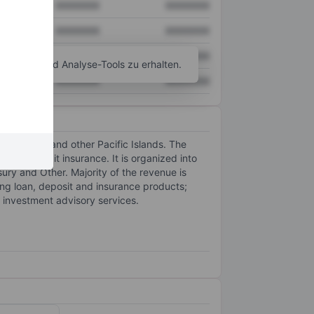
XXXXXXX
XXXXXXX
XXXXXXX
XXXXXXX
XXXXXXX
XXXXXXX
agramm- und Analyse-Tools zu erhalten.
XXXXXXX
XXXXXXX
ii, Guam, and other Pacific Islands. The
iding credit insurance. It is organized into
y and Other. Majority of the revenue is
ng loan, deposit and insurance products;
l investment advisory services.