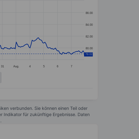
86.00
84.00
82.00
80.00
79.02
31
Aug.
4
5
6
7
Risiken verbunden. Sie können einen Teil oder
r Indikator für zukünftige Ergebnisse. Daten
n
.