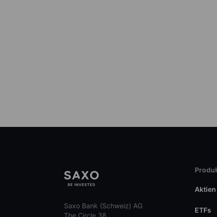
Produk
Aktien
Saxo Bank (Schweiz) AG
ETFs
The Circle 38