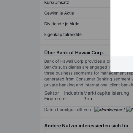
Kurs/Umsatz
Gewinn je Aktie
Dividende je Aktie
Eigenkapitalrendite
Über Bank of Hawaii Corp.
Bank of Hawaii Corp provides a broad range o
Bank's subsidiaries are engaged in equipment 
three business segments for management repo
generated from Consumer Banking segment whic
private banking and international client bank
Sektor
Industrie
Marktkapitalisierung
Finanzen
-
3bn
Daten bereitgestellt von
/
Andere Nutzer interessierten sich für