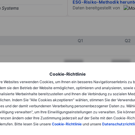
ESG-Risiko-Methodik herunt
Daten bereitgestellt von
Q1
Q2
XXXXXXX
XXXXXXX
XXXXXXX
XXXXXXX
Cookie-Richtlinie
e Websites verwenden Cookies, um Ihnen ein besseres Navigationserlebnis zu b
XXXXXXX
XXXXXXX
dem sie den Betrieb der Website ermöglichen, optimieren und analysieren, sowie
alisierte Werbeinhalte bereitzustellen und Ihnen die Verbindung zu sozialen Me
lichen. Indem Sie "Alle Cookies akzeptieren" wählen, stimmen Sie der Verwendu
XXXXXXX
XXXXXXX
es und der damit verbundenen Verarbeitung personenbezogener Daten zu. Wähl
willigung verwalten", um Ihre Einwilligungseinstellungen zu verwalten. Sie können
XXXXXXX
XXXXXXX
renzen ändern oder Ihre Zustimmung jederzeit auf der Seite mit den Cookie-Richt
errufen. Bitte lesen Sie unsere
Cookie-Richtlinie
und unsere
Datenschutzrichtli