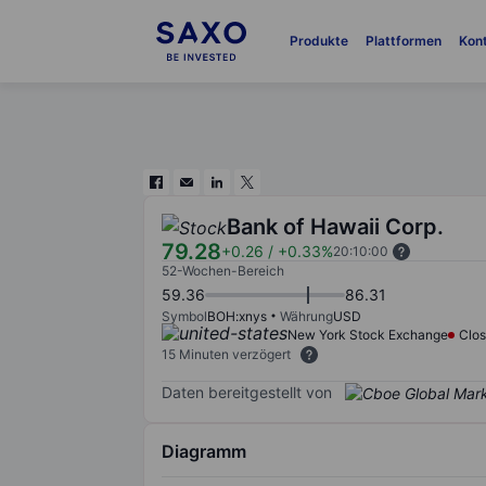
Produkte
Plattformen
Kon
Bank of Hawaii Corp.
79.28
+0.26
/
+0.33%
20:10:00
52-Wochen-Bereich
59.36
86.31
Symbol
BOH:xnys
Währung
USD
New York Stock Exchange
Clo
15 Minuten verzögert
Daten bereitgestellt von
Diagramm
Chart