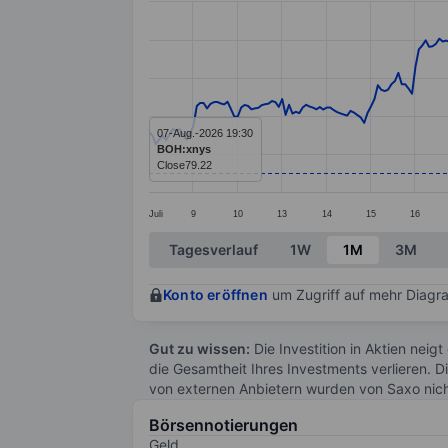
Line chart with 299 data points.
The chart has 1 X axis displaying categ
The chart has 1 Y axis displaying value
07-Aug.-2026 19:30
BOH:xnys
Close
79.22
Juli
9
10
13
14
15
16
End of interactive chart.
Tagesverlauf
1W
1M
3M
Konto eröffnen
um Zugriff auf mehr Diagra
Gut zu wissen:
Die Investition in Aktien neigt
die Gesamtheit Ihres Investments verlieren. D
von externen Anbietern wurden von Saxo nic
Börsennotierungen
Geld