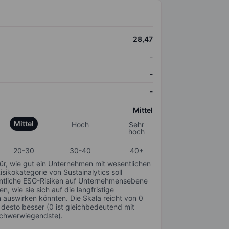
28,47
-
-
-
Mittel
Mittel
Hoch
Sehr
hoch
20-30
30-40
40+
für, wie gut ein Unternehmen mit wesentlichen
ikokategorie von Sustainalytics soll
sentliche ESG-Risiken auf Unternehmensebene
n, wie sie sich auf die langfristige
auswirken könnten. Die Skala reicht von 0
, desto besser (0 ist gleichbedeutend mit
schwerwiegendste).