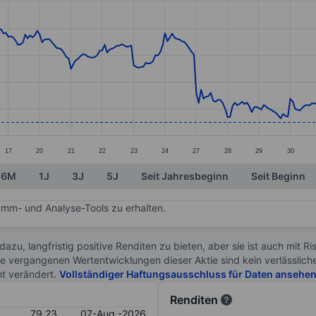
ories.
s. Data ranges from 78.89 to 86.07.
17
20
21
22
23
24
27
28
29
30
6M
1J
3J
5J
Seit Jahresbeginn
Seit Beginn
mm- und Analyse-Tools zu erhalten.
 dazu, langfristig positive Renditen zu bieten, aber sie ist auch mit 
ie vergangenen Wertentwicklungen dieser Aktie sind kein verlässliche
ht verändert.
Vollständiger Haftungsausschluss für Daten ansehe
Renditen
79.23
07-Aug.-2026