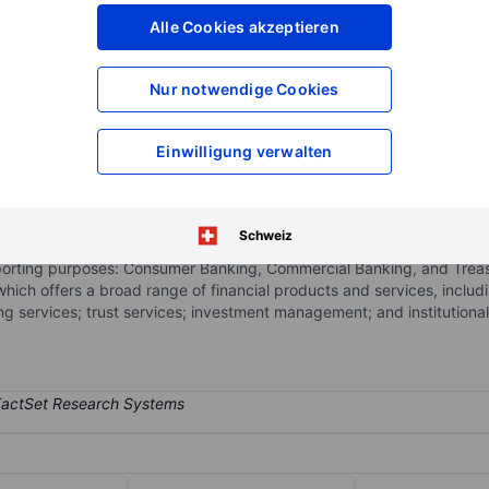
XXXXXXX
XXXXXXX
Alle Cookies akzeptieren
XXXXXXX
XXXXXXX
XXXXXXX
XXXXXXX
Nur notwendige Cookies
Konto eröffnen
um Zugriff auf mehr Di
XXXXXXX
XXXXXXX
Einwilligung verwalten
f financial products and services predominantly to customers in Hawa
Schweiz
leasing, securities brokerage, investment advisory services, and prov
rting purposes: Consumer Banking, Commercial Banking, and Treasur
h offers a broad range of financial products and services, includi
ing services; trust services; investment management; and institutiona