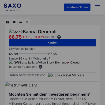
Konto eröffnen
Banca Generali
66.75
-0.05
/
-0.07%
13:05:49
Kaufen
52-Wochen-Bereich
45.88
67.65
Symbol
BGN:xmil
Währung
EUR
Borsa Italiana/Milan Stock Exchange
Closed
15 Minuten verzögert
Daten bereitgestellt von
Möchten Sie mit dem Investieren beginnen?
Handeln Sie Aktien mit einem Broker, dem über 1.5
Millionen Kunden vertrauen. Investitionen sind mit Risiken