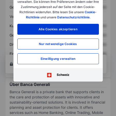
verwalten. Sie können Ihre Präferenzen ändern oder Ihre
Gesamtschulden
XXXXXXX
XXXXXXX
Zustimmung jederzeit auf der Seite mit den Cookie-
Richtlinien widerrufen. Bitte lesen Sie unsere
Cookie-
Verhältnisse
Richtlinie
und unsere
Datenschutzrichtlinie
.
Kurs/Umsatz
XXXXXXX
XXXXXXX
Alle Cookies akzeptieren
Gewinn je Aktie
XXXXXXX
XXXXXXX
Nur notwendige Cookies
Dividende je Aktie
XXXXXXX
XXXXXXX
Eigenkapitalrendite
XXXXXXX
XXXXXXX
Einwilligung verwalten
Konto eröffnen
um Zugriff auf mehr Diagramm-
und Analyse-Tools zu erhalten.
Schweiz
Über Banca Generali
Banca Generali is a private bank that supports clients in
the care and protection of assets with innovative and
sustainability-oriented solutions. It is involved in financial
planning and asset protection for clients. It offers
services such as Home Banking, Online Trading, Mobile