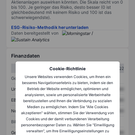
Aktienanlagen auswirken könnten. Die Skala reicht von 0
bis 100. Je geringer das Risiko, desto besser (0 ist
gleichbedeutend mit keinem Risiko und 100 ist das
schwerwiegendste).
ESG-Risiko-Methodik herunterladen
Daten bereitgestellt von
/
Finanzdaten
Q1
Q2
Cookie-Richtlinie
Unsere Websites verwenden Cookies, um Ihnen ein
Gewinn- und Verlustrechnung
besseres Navigationserlebnis zu bieten, indem sie den
Umsatz
XXXXXXX
XXXXXXX
Betrieb der Website ermöglichen, optimieren und
analysieren, sowie um personalisierte Werbeinhalte
EBITDA
XXXXXXX
XXXXXXX
bereitzustellen und Ihnen die Verbindung zu sozialen
Medien zu ermöglichen. Indem Sie "Alle Cookies
Nettoeinkommen
XXXXXXX
XXXXXXX
akzeptieren" wählen, stimmen Sie der Verwendung von
Cookies und der damit verbundenen Verarbeitung
Bilanz
personenbezogener Daten zu. Wählen Sie "Einwilligung
verwalten", um Ihre Einwilligungseinstellungen zu
Gesamtvermögen
XXXXXXX
XXXXXXX