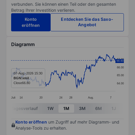
verbunden. Sie können einen Teil oder den gesamten
Betrag Ihrer Investition verlieren.
Konto
Entdecken Sie das Saxo-
Angebot
eröffnen
Diagramm
Chart
67.00
66.80
Line chart with 378 data points.
66.00
The chart has 1 X axis displaying categories.
07-Aug.-2026 15:30
65.00
BGN:xmil
The chart has 1 Y axis displaying values. Data ranges
Close
66.80
64.00
Juli
14
20
24
28
Aug.
7
End of interactive chart.
Tagesverlauf
1W
1M
3M
6M
1J
3J
Konto eröffnen
um Zugriff auf mehr Diagramm- und
Analyse-Tools zu erhalten.