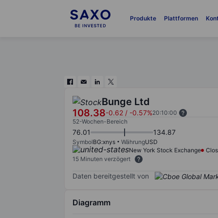
Produkte
Plattformen
Kon
Bunge Ltd
108.38
-0.62
/
-0.57%
20:10:00
52-Wochen-Bereich
76.01
134.87
Symbol
BG:xnys
Währung
USD
New York Stock Exchange
Clo
15 Minuten verzögert
Daten bereitgestellt von
Diagramm
Chart