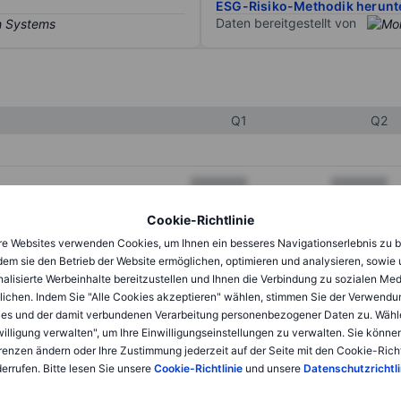
ESG-Risiko-Methodik herunt
Daten bereitgestellt von
Q1
Q2
XXXXXXX
XXXXXXX
XXXXXXX
XXXXXXX
Cookie-Richtlinie
e Websites verwenden Cookies, um Ihnen ein besseres Navigationserlebnis zu b
XXXXXXX
XXXXXXX
dem sie den Betrieb der Website ermöglichen, optimieren und analysieren, sowie
alisierte Werbeinhalte bereitzustellen und Ihnen die Verbindung zu sozialen Me
lichen. Indem Sie "Alle Cookies akzeptieren" wählen, stimmen Sie der Verwendu
XXXXXXX
XXXXXXX
es und der damit verbundenen Verarbeitung personenbezogener Daten zu. Wähl
willigung verwalten", um Ihre Einwilligungseinstellungen zu verwalten. Sie können
XXXXXXX
XXXXXXX
renzen ändern oder Ihre Zustimmung jederzeit auf der Seite mit den Cookie-Richt
errufen. Bitte lesen Sie unsere
Cookie-Richtlinie
und unsere
Datenschutzrichtli