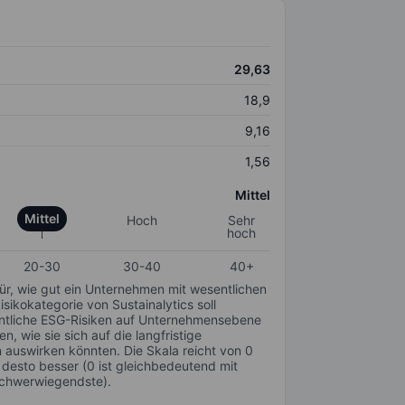
29,63
18,9
9,16
1,56
Mittel
Mittel
Hoch
Sehr
hoch
20-30
30-40
40+
für, wie gut ein Unternehmen mit wesentlichen
ikokategorie von Sustainalytics soll
sentliche ESG-Risiken auf Unternehmensebene
n, wie sie sich auf die langfristige
auswirken könnten. Die Skala reicht von 0
, desto besser (0 ist gleichbedeutend mit
schwerwiegendste).