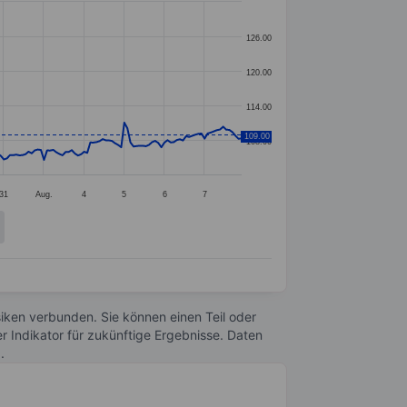
126.00
120.00
114.00
109.00
108.00
31
Aug.
4
5
6
7
Risiken verbunden. Sie können einen Teil oder
r Indikator für zukünftige Ergebnisse. Daten
n
.