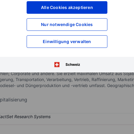
XXXXXXX
XXXXXXX
Alle Cookies akzeptieren
XXXXXXX
XXXXXXX
XXXXXXX
XXXXXXX
Nur notwendige Cookies
Konto eröffnen
um Zugriff auf mehr Di
XXXXXXX
XXXXXXX
Einwilligung verwalten
a, die Landwirten mit Kunden verbindet und wesentliche Nahrungsmittel
Schweiz
tung und Raffinierung; Weichsaaten-Verarbeitung und -raffinierung
hlen; Corporate und andere. Sie erzielt maximalen Umsatz aus Sojab
gerung, Transportation, Verarbeitung, Vertrieb, Raffinierung, Marke
iesel- und Düngerproduktion und -vertrieb umfasst. Geographisch h
italisierung