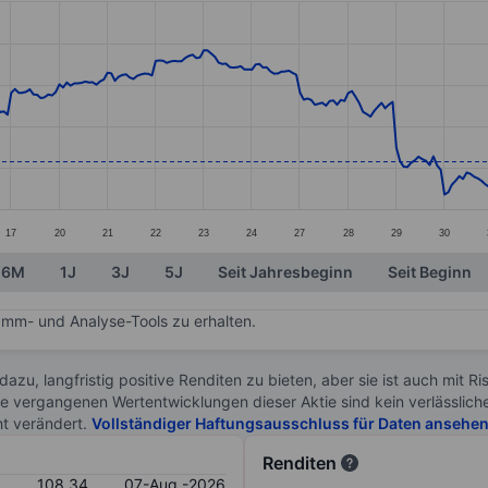
ories.
s. Data ranges from 104.12 to 125.03.
17
20
21
22
23
24
27
28
29
30
6M
1J
3J
5J
Seit Jahresbeginn
Seit Beginn
mm- und Analyse-Tools zu erhalten.
 dazu, langfristig positive Renditen zu bieten, aber sie ist auch mit 
ie vergangenen Wertentwicklungen dieser Aktie sind kein verlässliche
ht verändert.
Vollständiger Haftungsausschluss für Daten ansehe
Renditen
108.34
07-Aug.-2026