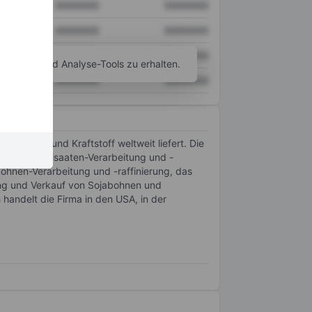
XXXXXXX
XXXXXXX
XXXXXXX
XXXXXXX
XXXXXXX
XXXXXXX
agramm- und Analyse-Tools zu erhalten.
XXXXXXX
XXXXXXX
, Futter und Kraftstoff weltweit liefert. Die
; andere Ölsaaten-Verarbeitung und -
ohnen-Verarbeitung und -raffinierung, das
ting und Verkauf von Sojabohnen und
andelt die Firma in den USA, in der