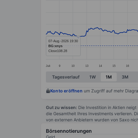
Line chart with 299 data points.
The chart has 1 X axis displaying categ
The chart has 1 Y axis displaying value
07-Aug.-2026 19:30
BG:xnys
Close
108.28
Juli
9
10
13
14
15
16
End of interactive chart.
Tagesverlauf
1W
1M
3M
Konto eröffnen
um Zugriff auf mehr Diagra
Gut zu wissen:
Die Investition in Aktien neigt
die Gesamtheit Ihres Investments verlieren. D
von externen Anbietern wurden von Saxo nic
Börsennotierungen
Geld