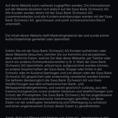
Auf diese Website kann weltweit zugegriffen werden. Die Informationen
auf der Website beziehen sich jedoch auf die Saxo Bank (Schweiz) AG.
Alle Kunden werden direkt mit der Saxo Bank (Schweiz) AG
zusammenarbeiten und alle Kundenvereinbarungen werden mit der Saxo
Bank (Schweiz) AG geschlossen und somit schweizerischem Recht
unterstellt.
Der Inhalt dieser Website stellt Marketingmaterial dar und wurde keiner
Aufsichtsbehörde gemeldet oder übermittelt.
Sofern Sie mit der Saxo Bank (Schweiz) AG Kontakt aufnehmen oder
diese Webseite besuchen, nehmen Sie zur Kenntnis und akzeptieren,
dass sämtliche Daten, welche Sie über diese Webseite, per Telefon oder
durch ein anderes Kommunikationsmittel (z.B. E-Mail) der Saxo Bank
(Schweiz) AG übermitteln, erfasst bzw. aufgezeichnet werden können,
an andere Gesellschaften der Saxo Bank Gruppe oder Dritte in der
Schweiz oder im Ausland übertragen und von diesen oder der Saxo Bank
(Schweiz) AG gespeichert oder anderweitig verarbeitet werden können.
Sie befreien diesbezüglich die Saxo Bank (Schweiz) AG von ihren
Verpflichtungen aus dem schweizerischen Bank- und
Wertpapierhändlergeheimnis, und soweit gesetzlich zulässig, aus den
Datenschutzgesetzen sowie anderen Gesetzen und Verpflichtungen zum
Schutz der Privatsphäre. Die Saxo Bank (Schweiz) AG hat angemessene
technische und organisatorische Vorkehrungen getroffen, um diese
Daten vor der unbefugten Verarbeitung und Offenlegung zu schützen
und einen angemessenen Schutz dieser Daten zu gewährleisten.
Apple, iPad und iPhone sind Marken von Apple Inc., eingetragen in den