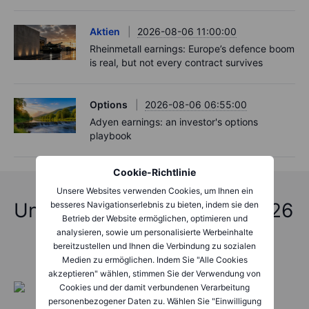
Aktien
2026-08-06 11:00:00
Rheinmetall earnings: Europe’s defence boom
is real, but not every contract survives
Options
2026-08-06 06:55:00
Adyen earnings: an investor's options
playbook
Cookie-Richtlinie
Unsere Websites verwenden Cookies, um Ihnen ein
Unfassbare Vorhersagen 2026
besseres Navigationserlebnis zu bieten, indem sie den
Betrieb der Website ermöglichen, optimieren und
analysieren, sowie um personalisierte Werbeinhalte
bereitzustellen und Ihnen die Verbindung zu sozialen
Medien zu ermöglichen. Indem Sie "Alle Cookies
akzeptieren" wählen, stimmen Sie der Verwendung von
Cookies und der damit verbundenen Verarbeitung
personenbezogener Daten zu. Wählen Sie "Einwilligung