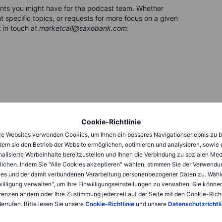
nts you might have for the podca
s
t team. Whether
 specific topics, or requests for more focus on a given
 in touch at
marketcall@saxobank.com
.
Cookie-Richtlinie
e Websites verwenden Cookies, um Ihnen ein besseres Navigationserlebnis zu b
dem sie den Betrieb der Website ermöglichen, optimieren und analysieren, sowie
alisierte Werbeinhalte bereitzustellen und Ihnen die Verbindung zu sozialen Me
lichen. Indem Sie "Alle Cookies akzeptieren" wählen, stimmen Sie der Verwendu
sagen 2026
es und der damit verbundenen Verarbeitung personenbezogener Daten zu. Wähl
willigung verwalten", um Ihre Einwilligungseinstellungen zu verwalten. Sie können
renzen ändern oder Ihre Zustimmung jederzeit auf der Seite mit den Cookie-Richt
errufen. Bitte lesen Sie unsere
Cookie-Richtlinie
und unsere
Datenschutzrichtli