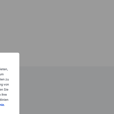
ieten,
 um
dien zu
ng von
en Sie
 Ihre
linien
nie
.