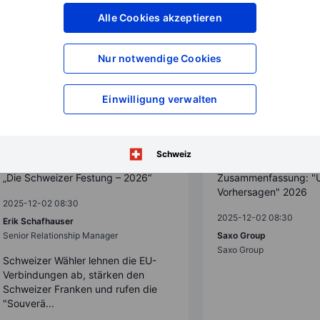
Alle Cookies akzeptieren
Nur notwendige Cookies
Einwilligung verwalten
Schweiz
Outrageous Predictions
Outrageous Predictions
„Die Schweizer Festung – 2026“
Zusammenfassung: "
Vorhersagen" 2026
2025-12-02 08:30
2025-12-02 08:30
Erik Schafhauser
Senior Relationship Manager
Saxo Group
Saxo Group
Schweizer Wähler lehnen die EU-
Verbindungen ab, stärken den
Schweizer Franken und rufen die
"Souverä...