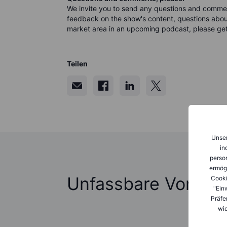
We invite you to send any questions and comme
feedback on the show's content, questions about
market area in an upcoming podcast, please get
Teilen
Unser
in
person
ermög
Unfassbare Vorher
Cooki
"Ein
Präfe
wid