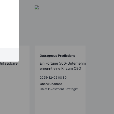
Outrageous Predictions
Unfassbare
Ein Fortune 500-Unternehmen
ernennt eine KI zum CEO
2025-12-02 08:30
Charu Chanana
Chief Investment Strategist