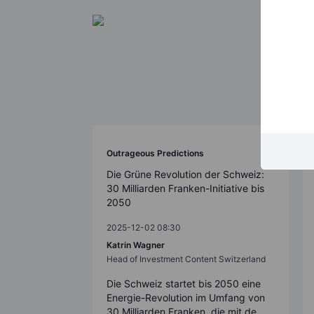
Outrageous Predictions
Die Grüne Revolution der Schweiz:
30 Milliarden Franken-Initiative bis
2050
2025-12-02 08:30
Katrin Wagner
Head of Investment Content Switzerland
Die Schweiz startet bis 2050 eine
Energie-Revolution im Umfang von
30 Milliarden Franken, die mit de...