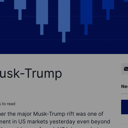
 Musk-Trump
Ne
 to read
er the major Musk-Trump rift was one of
timent in US markets yesterday even beyond