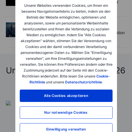
Palantir earnings: AI leaves the laboratory
Unsere Websites verwenden Cookies, um Ihnen ein
and enters the workflow
besseres Navigationserlebnis zu bieten, indem sie den
Betrieb der Website ermöglichen, optimieren und
analysieren, sowie um personalisierte Werbeinhalte
Devisen
2026-08-04 06:46:00
bereitzustellen und Ihnen die Verbindung zu sozialen
The FX Trader: Coordinated JPY intervention
Medien zu ermöglichen. Indem Sie "Alle Cookies
changes the playing field.
akzeptieren" wählen, stimmen Sie der Verwendung von
Cookies und der damit verbundenen Verarbeitung
personenbezogener Daten zu. Wählen Sie "Einwilligung
verwalten", um Ihre Einwilligungseinstellungen zu
verwalten. Sie können Ihre Präferenzen ändern oder Ihre
Unfassbare Vorhersagen 2026
Zustimmung jederzeit auf der Seite mit den Cookie-
Richtlinien widerrufen. Bitte lesen Sie unsere
Cookie-
Richtlinie
und unsere
Datenschutzrichtlinie
.
Alle Cookies akzeptieren
Nur notwendige Cookies
Einwilligung verwalten