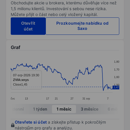
Obchodujte akcie u brokera, kterému důvěřuje více než
1,5 milionu klientů. Investování s sebou nese rizika.
Můžete přijít o část nebo celý vložený kapitál.
Otevřít
Prozkoumejte nabídku od
Saxo
účet
Graf
Chart
1,80
Line chart with 242 data points.
1,70
The chart has 1 X axis displaying categories.
07-srp-2026 19:30
1,60
ZVIA:xnys
The chart has 1 Y axis displaying values. Data ranges f
Close
1,45
1,50
1,47
čvc
13
17
21
27
31
srp
7
End of interactive chart.
Intradenní
1 týden
1 měsíc
3 měsíce
6 měsíců
Otevřete si účet
a získejte přístup k pokročilým
nástrojům pro grafy a analýzu.