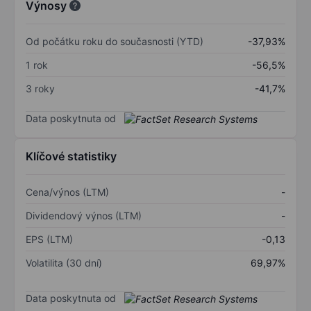
Výnosy
Od počátku roku do současnosti (YTD)
-37,93%
1 rok
-56,5%
3 roky
-41,7%
Data poskytnuta od
Klíčové statistiky
Cena/výnos (LTM)
-
Dividendový výnos (LTM)
-
EPS (LTM)
-0,13
Volatilita (30 dní)
69,97%
Data poskytnuta od