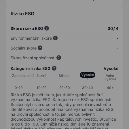
Riziko ESG
Skóre rizika ESG
30,14
Environmentální skóre
-
Sociální skóre
-
Skóre řízení společnosti
-
Kategorie rizika ESG
Vysoké
Vysoké
Zanedbatelné
Nízké
Střední
Velmi
vysoké
0-10
10-20
20-30
30-40
40+
Riziko ESG je měřítkem, jak dobře společnost řídí
významná rizika ESG. Kategorie rizik ESG společnosti
Sustainalytics je určena tak, aby pomohla investorům
identifikovat a pochopit finančně významná rizika ESG
na úrovni společnosti a to, jak mohou ovlivnit
dlouhodobou výkonnost kapitálových investic. Stupnice
je od 0 do 100. Čím nižší riziko, tím lépe (0 znamená
žádné riziko a 100 představuje nejzávažnější riziko).