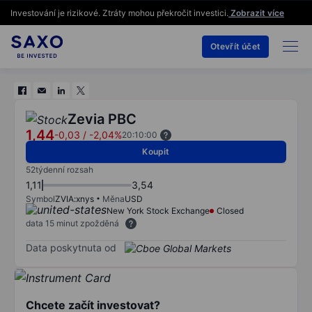
Investování je rizikové. Ztráty mohou překročit investici.
Zobrazit více
Otevřít účet
Zevia PBC
1,44
-0,03
/
-2,04%
20:10:00
Koupit
52týdenní rozsah
1,11
3,54
Symbol
ZVIA:xnys
Měna
USD
New York Stock Exchange
Closed
data 15 minut zpožděná
Data poskytnuta od
Chcete začít investovat?