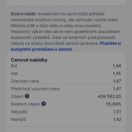
Dobré vědět:
Investování do akcií může přinášet
dlouhodobé pozitivní výnosy, ale zahrnuje i určitá rizika.
Můžete přijít o část nebo o celou svou investici.
Historický výkon této akcie není spolehlivým ukazatelem
budoucích výsledků. Data od externích poskytovatelů
nebyla ze strany Saxo Bank jakkoli upravena.
Přečtěte si
kompletní prohlášení o datech
.
Cenové nabídky
Bid
1,44
Ask
1,45
Otevírací cena
1,47
Předchozí uzavírací cena
1,47
Objem
439 582,00
Relativní objem
55,69%
Nejvyšší
1,51
Nejnižší
1,42