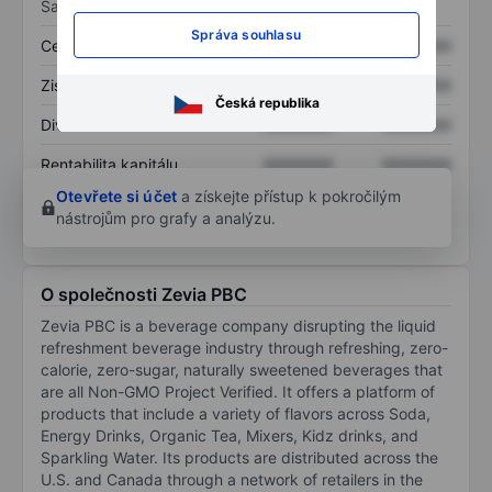
Sazby
Správa souhlasu
Cena/tržby
XXXXXXX
XXXXXXX
Zisk na akcii
XXXXXXX
XXXXXXX
Česká republika
Dividenda na akcii
XXXXXXX
XXXXXXX
Rentabilita kapitálu
XXXXXXX
XXXXXXX
Otevřete si účet
a získejte přístup k pokročilým
nástrojům pro grafy a analýzu.
O společnosti Zevia PBC
Zevia PBC is a beverage company disrupting the liquid
refreshment beverage industry through refreshing, zero-
calorie, zero-sugar, naturally sweetened beverages that
are all Non-GMO Project Verified. It offers a platform of
products that include a variety of flavors across Soda,
Energy Drinks, Organic Tea, Mixers, Kidz drinks, and
Sparkling Water. Its products are distributed across the
U.S. and Canada through a network of retailers in the