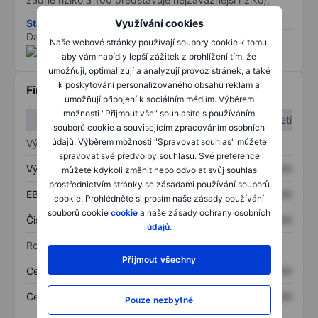
Stáhněte si metodiku rizik ESG
Využívání cookies
Data poskytnuta od
/
Naše webové stránky používají soubory cookie k tomu,
aby vám nabídly lepší zážitek z prohlížení tím, že
umožňují, optimalizují a analyzují provoz stránek, a také
k poskytování personalizovaného obsahu reklam a
Finanční informace
umožňují připojení k sociálním médiím. Výběrem
možnosti "Přijmout vše" souhlasíte s používáním
1. čtvrtletí
2. čtvrtletí
souborů cookie a souvisejícím zpracováním osobních
údajů. Výběrem možnosti "Spravovat souhlas" můžete
Výkaz zisku a ztráty
spravovat své předvolby souhlasu. Své preference
Výnos
XXXXXXX
XXXXXXX
můžete kdykoli změnit nebo odvolat svůj souhlas
prostřednictvím stránky se zásadami používání souborů
EBITDA
XXXXXXX
XXXXXXX
cookie. Prohlédněte si prosím naše zásady používání
souborů cookie
cookie
a naše zásady ochrany osobních
Čistý příjem
XXXXXXX
XXXXXXX
údajů
.
Rozvaha
Přijmout všechny
Celková aktiva
XXXXXXX
XXXXXXX
Celkový dluh
XXXXXXX
XXXXXXX
Pouze nezbytné