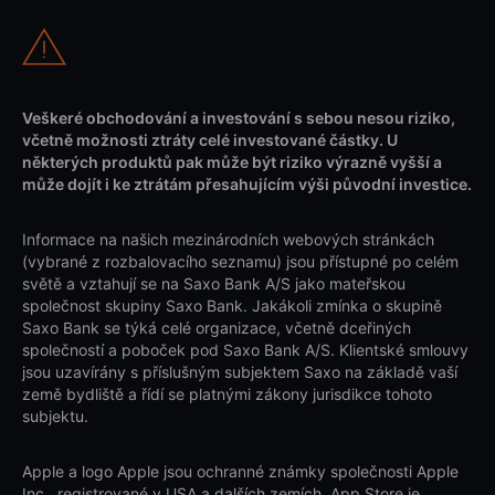
Veškeré obchodování a investování s sebou nesou riziko,
včetně možnosti ztráty celé investované částky. U
některých produktů pak může být riziko výrazně vyšší a
může dojít i ke ztrátám přesahujícím výši původní investice.
Informace na našich mezinárodních webových stránkách
(vybrané z rozbalovacího seznamu) jsou přístupné po celém
světě a vztahují se na Saxo Bank A/S jako mateřskou
společnost skupiny Saxo Bank. Jakákoli zmínka o skupině
Saxo Bank se týká celé organizace, včetně dceřiných
společností a poboček pod Saxo Bank A/S. Klientské smlouvy
jsou uzavírány s příslušným subjektem Saxo na základě vaší
země bydliště a řídí se platnými zákony jurisdikce tohoto
subjektu.
Apple a logo Apple jsou ochranné známky společnosti Apple
Inc., registrované v USA a dalších zemích. App Store je