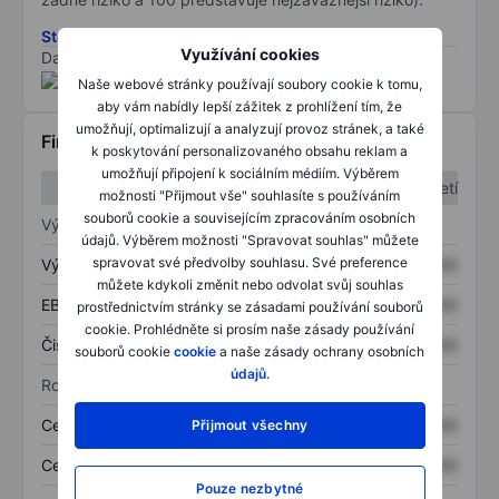
Stáhněte si metodiku rizik ESG
Využívání cookies
Data poskytnuta od
/
Naše webové stránky používají soubory cookie k tomu,
aby vám nabídly lepší zážitek z prohlížení tím, že
umožňují, optimalizují a analyzují provoz stránek, a také
Finanční informace
k poskytování personalizovaného obsahu reklam a
umožňují připojení k sociálním médiím. Výběrem
1. čtvrtletí
2. čtvrtletí
možnosti "Přijmout vše" souhlasíte s používáním
souborů cookie a souvisejícím zpracováním osobních
Výkaz zisku a ztráty
údajů. Výběrem možnosti "Spravovat souhlas" můžete
spravovat své předvolby souhlasu. Své preference
Výnos
XXXXXXX
XXXXXXX
můžete kdykoli změnit nebo odvolat svůj souhlas
EBITDA
XXXXXXX
XXXXXXX
prostřednictvím stránky se zásadami používání souborů
cookie. Prohlédněte si prosím naše zásady používání
Čistý příjem
XXXXXXX
XXXXXXX
souborů cookie
cookie
a naše zásady ochrany osobních
údajů
.
Rozvaha
Celková aktiva
XXXXXXX
XXXXXXX
Přijmout všechny
Celkový dluh
XXXXXXX
XXXXXXX
Pouze nezbytné