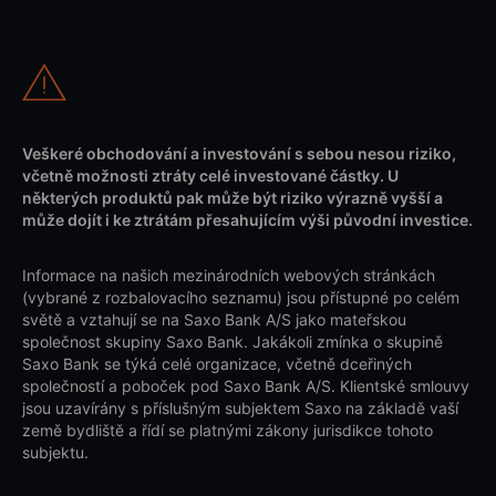
Veškeré obchodování a investování s sebou nesou riziko,
včetně možnosti ztráty celé investované částky. U
některých produktů pak může být riziko výrazně vyšší a
může dojít i ke ztrátám přesahujícím výši původní investice.
Informace na našich mezinárodních webových stránkách
(vybrané z rozbalovacího seznamu) jsou přístupné po celém
světě a vztahují se na Saxo Bank A/S jako mateřskou
společnost skupiny Saxo Bank. Jakákoli zmínka o skupině
Saxo Bank se týká celé organizace, včetně dceřiných
společností a poboček pod Saxo Bank A/S. Klientské smlouvy
jsou uzavírány s příslušným subjektem Saxo na základě vaší
země bydliště a řídí se platnými zákony jurisdikce tohoto
subjektu.