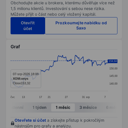
Obchodujte akcie u brokera, kterému důvěřuje více než
1,5 milionu klientů. Investování s sebou nese rizika.
Můžete přijít o část nebo celý vložený kapitál.
Otevřít
Prozkoumejte nabídku od
Saxo
účet
Graf
Chart
155,00
154,84
Line chart with 296 data points.
150,00
The chart has 1 X axis displaying categories.
07-srp-2026 18:00
145,00
XOM:xnys
The chart has 1 Y axis displaying values. Data ranges 
Close
153,32
140,00
čvc
13
17
21
27
31
srp
7
End of interactive chart.
Intradenní
1 týden
1 měsíc
3 měsíce
6 měsíců
Otevřete si účet
a získejte přístup k pokročilým
nástrojům pro grafy a analýzu.