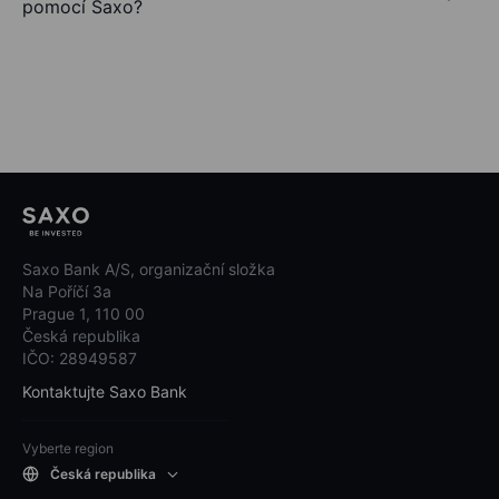
pomocí Saxo?
Saxo Bank A/S, organizační složka
Na Poříčí 3a
Prague 1, 110 00
Česká republika
IČO: 28949587
Kontaktujte Saxo Bank
Vyberte region
Česká republika