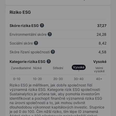
Riziko ESG
Skóre rizika ESG
37,27
Environmentální skóre
24,28
Sociální skóre
8,42
Skóre řízení společnosti
4,58
Kategorie rizika ESG
Vysoké
Vysoké
Zanedbatelné
Nízké
Střední
Velmi
vysoké
0-10
10-20
20-30
30-40
40+
Riziko ESG je měřítkem, jak dobře společnost řídí
významná rizika ESG. Kategorie rizik ESG společnosti
Sustainalytics je určena tak, aby pomohla investorům
identifikovat a pochopit finančně významná rizika ESG
na úrovni společnosti a to, jak mohou ovlivnit
dlouhodobou výkonnost kapitálových investic. Stupnice
je od 0 do 100. Čím nižší riziko, tím lépe (0 znamená
žádné riziko a 100 představuje nejzávažnější riziko).