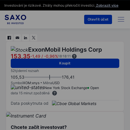
Investování je rizikové. Ztráty mohou překročit investici.
Zobrazit více
Otevřít účet
ExxonMobil Holdings Corp
153,35
-1,49
/
-0,96%
18:18:11
Koupit
52týdenní rozsah
105,53
176,41
Symbol
XOM:xnys
Měna
USD
New York Stock Exchange
Open
data 15 minut zpožděná
Data poskytnuta od
Chcete začít investovat?