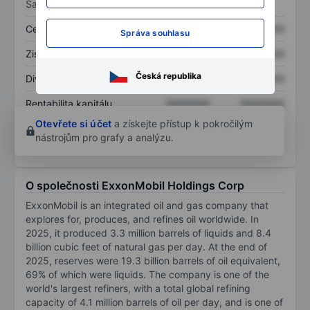
Sazby
Cena/tržby
XXXXXXX
XXXXXXX
Správa souhlasu
Zisk na akcii
XXXXXXX
XXXXXXX
Česká republika
Dividenda na akcii
XXXXXXX
XXXXXXX
Rentabilita kapitálu
XXXXXXX
XXXXXXX
Otevřete si účet
a získejte přístup k pokročilým
nástrojům pro grafy a analýzu.
O společnosti ExxonMobil Holdings Corp
ExxonMobil is an integrated oil and gas company that
explores for, produces, and refines oil worldwide. In
2025, it produced 3.3 million barrels of liquids and 8.4
billion cubic feet of natural gas per day. At the end of
2025, reserves were 19.3 billion barrels of oil equivalent,
69% of which were liquids. The company is one of the
world's largest refiners, with a total global refining
capacity of 4.1 million barrels of oil per day, and is one of