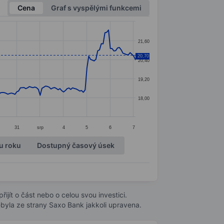
Cena
Graf s vyspělými funkcemi
21,60
20,70
20,40
19,20
18,00
31
srp
4
5
6
7
u roku
Dostupný časový úsek
ijít o část nebo o celou svou investici.
byla ze strany Saxo Bank jakkoli upravena.