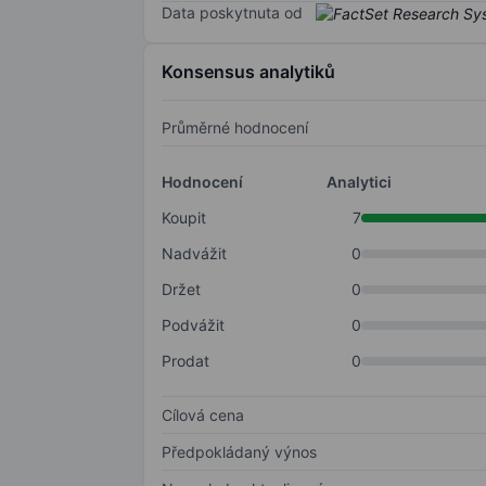
Data poskytnuta od
Konsensus analytiků
Průměrné hodnocení
Hodnocení
Analytici
Koupit
7
Nadvážit
0
Držet
0
Podvážit
0
Prodat
0
Cílová cena
Předpokládaný výnos