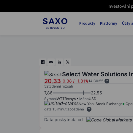
Investování p
Produkty
Platformy
Účty a
Select Water Solutions I
20,33
-0,38
/
-1,81%
14:30:55
52týdenní rozsah
7,86
22,55
Symbol
WTTR:xnys
Měna
USD
New York Stock Exchange
Ope
data 15 minut zpožděná
Data poskytnuta od