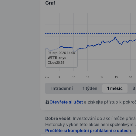
Graf
Chart
Line chart with 284 data points.
The chart has 1 X axis displaying categ
The chart has 1 Y axis displaying value
07-srp-2026 14:00
WTTR:xnys
Close
20,38
čvc
9
10
13
14
15
16
End of interactive chart.
Intradenní
1 týden
1 měsíc
3
Otevřete si účet
a získejte přístup k pokro
Dobré vědět:
Investování do akcií může přináše
Historický výkon této akcie není spolehlivým
Přečtěte si kompletní prohlášení o datech
.