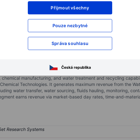
Přijmout všechny
XXXXXXX
XXXXXXX
XXXXXXX
XXXXXXX
Pouze nezbytné
XXXXXXX
XXXXXXX
Otevřete si účet
a získejte přístup k p
Správa souhlasu
XXXXXXX
XXXXXXX
nc.
Česká republika
le water-management solutions to the energy industry in the United 
ts, chemical manufacturing, and water treatment and recycling capab
d Chemical Technologies. It generates maximum revenue from the Wat
cluding water transfer, water sourcing, fluids hauling, monitoring, c
segment earns revenue via market-based day rates, time-and-materia