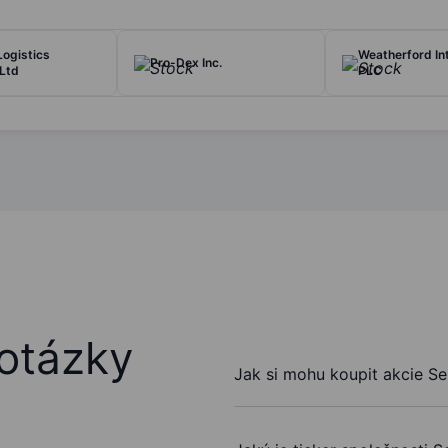
ogistics
Weatherford Int
Pro-Dex Inc.
 Ltd
PLC
otázky
Jak si mohu koupit akcie Sel