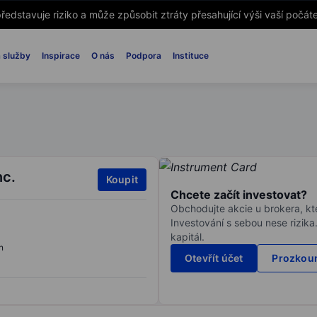
ředstavuje riziko a může způsobit ztráty přesahující výši vaší počáte
 služby
Inspirace
O nás
Podpora
Instituce
nc.
Koupit
Chcete začít investovat?
Obchodujte akcie u brokera, kte
Investování s sebou nese rizika
kapitál.
n
Otevřít účet
Prozkoum