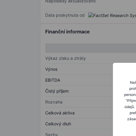
Naposledy aktualizováno
Data poskytnuta od
Finanční informace
Výkaz zisku a ztráty
Výnos
EBITDA
Naš
proh
Čistý příjem
person
"Přij
Rozvaha
údajů.
Celková aktiva
pre
zásad
Celkový dluh
Sazby