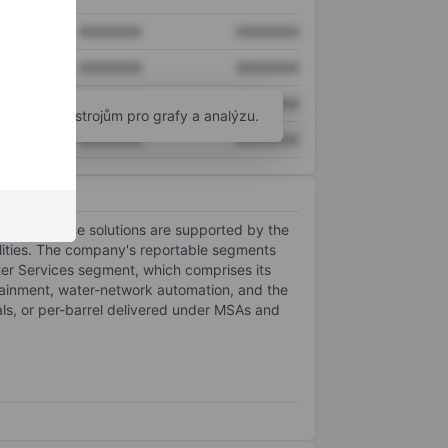
XXXXXXX
XXXXXXX
XXXXXXX
XXXXXXX
XXXXXXX
XXXXXXX
okročilým nástrojům pro grafy a analýzu.
XXXXXXX
XXXXXXX
States. These solutions are supported by the
ilities. The company's reportable segments
er Services segment, which comprises its
ontainment, water-network automation, and the
ls, or per-barrel delivered under MSAs and