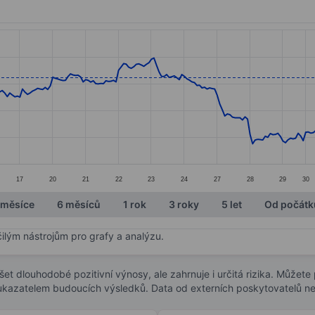
ories.
s. Data ranges from 17.7 to 22.26.
17
20
21
22
23
24
27
28
29
30
 měsíce
6 měsíců
1 rok
3 roky
5 let
Od počátk
čilým nástrojům pro grafy a analýzu.
t dlouhodobé pozitivní výnosy, ale zahrnuje i určitá rizika. Můžete př
 ukazatelem budoucích výsledků. Data od externích poskytovatelů ne