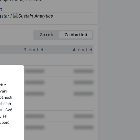
SG
/
Za rok
Za čtvrtletí
3. čtvrtletí
4. čtvrtletí
XXXXXXX
XXXXXXX
XXXXXXX
XXXXXXX
ek z
ování
XXXXXXX
XXXXXXX
ožnosti
obních
su. Své
XXXXXXX
XXXXXXX
y se
ouborů
XXXXXXX
XXXXXXX