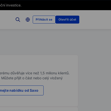
ční investice.
Přihlásit se
Otevřít účet
rému důvěřuje více než 1,5 milionu klientů.
. Můžete přijít o část nebo celý vložený
ejte nabídku od Saxo