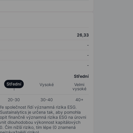
26,33
-
-
-
Střední
Střední
Vysoké
Velmi
vysoké
20-30
30-40
40+
ře společnost řídí významná rizika ESG.
 Sustainalytics je určena tak, aby pomohla
hopit finančně významná rizika ESG na úrovni
livnit dlouhodobou výkonnost kapitálových
0. Čím nižší riziko, tím lépe (0 znamená
nejzávažnější riziko).