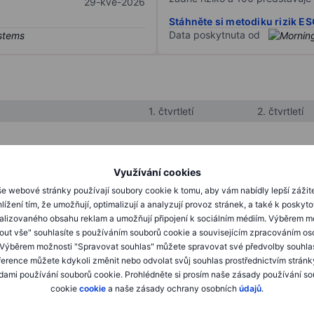
29-kvě-2026
Stáhněte si metodiku rizik E
Data poskytnuta od
1. čtvrtletí
2. čtvrtletí
XXXXXXX
XXXXXXX
Využívání cookies
XXXXXXX
XXXXXXX
e webové stránky používají soubory cookie k tomu, aby vám nabídly lepší zážit
lížení tím, že umožňují, optimalizují a analyzují provoz stránek, a také k poskyt
XXXXXXX
XXXXXXX
alizovaného obsahu reklam a umožňují připojení k sociálním médiím. Výběrem m
mout vše" souhlasíte s používáním souborů cookie a souvisejícím zpracováním os
 Výběrem možnosti "Spravovat souhlas" můžete spravovat své předvolby souhla
XXXXXXX
XXXXXXX
ference můžete kdykoli změnit nebo odvolat svůj souhlas prostřednictvím stránk
ami používání souborů cookie. Prohlédněte si prosím naše zásady používání s
XXXXXXX
XXXXXXX
cookie
cookie
a naše zásady ochrany osobních
údajů
.