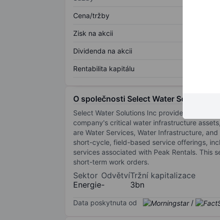
Cena/tržby
Zisk na akcii
Dividenda na akcii
Rentabilita kapitálu
O společnosti Select Water Solutions I
Select Water Solutions Inc provides sustainab
company's critical water infrastructure asse
are Water Services, Water Infrastructure, an
short-cycle, field-based service offerings, in
services associated with Peak Rentals. This 
short-term work orders.
Sektor
Odvětví
Tržní kapitalizace
Energie
-
3bn
Data poskytnuta od
/