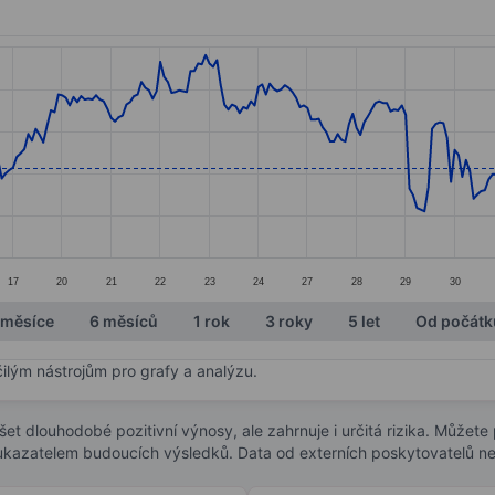
ories.
. Data ranges from 11.92 to 13.91.
17
20
21
22
23
24
27
28
29
30
 měsíce
6 měsíců
1 rok
3 roky
5 let
Od počátk
čilým nástrojům pro grafy a analýzu.
t dlouhodobé pozitivní výnosy, ale zahrnuje i určitá rizika. Můžete př
 ukazatelem budoucích výsledků. Data od externích poskytovatelů ne