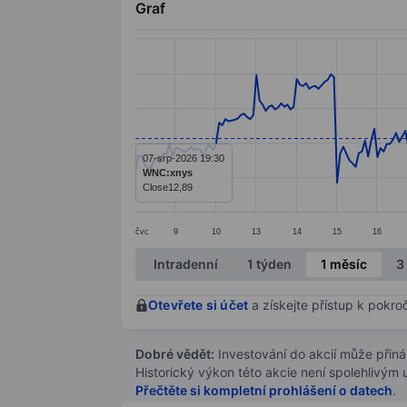
Graf
Chart
Line chart with 299 data points.
The chart has 1 X axis displaying categ
The chart has 1 Y axis displaying values
07-srp-2026 19:30
WNC:xnys
Close
12,89
čvc
9
10
13
14
15
16
End of interactive chart.
Intradenní
1 týden
1 měsíc
3
Otevřete si účet
a získejte přístup k pokro
Dobré vědět:
Investování do akcií může přináše
Historický výkon této akcie není spolehlivým
Přečtěte si kompletní prohlášení o datech
.