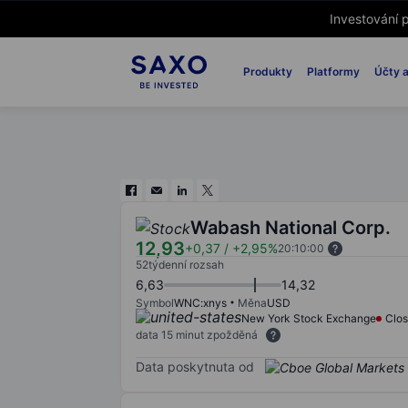
Investování p
Produkty
Platformy
Účty a
Wabash National Corp.
12,93
+0,37
/
+2,95%
20:10:00
52týdenní rozsah
6,63
14,32
Symbol
WNC:xnys
Měna
USD
New York Stock Exchange
Clo
data 15 minut zpožděná
Data poskytnuta od