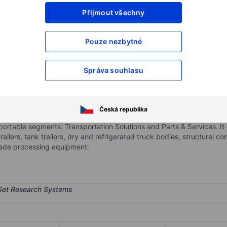
Přijmout všechny
XXXXXXX
XXXXXXX
XXXXXXX
XXXXXXX
Pouze nezbytné
XXXXXXX
XXXXXXX
Otevřete si účet
a získejte přístup k p
Správa souhlasu
XXXXXXX
XXXXXXX
Česká republika
on leader of connected solutions for the transportation, logistics, a
portable segments: Transportation Solutions and Parts & Services. I
trailers, tank trailers, dry and refrigerated truck bodies, structural c
rade processing equipment.