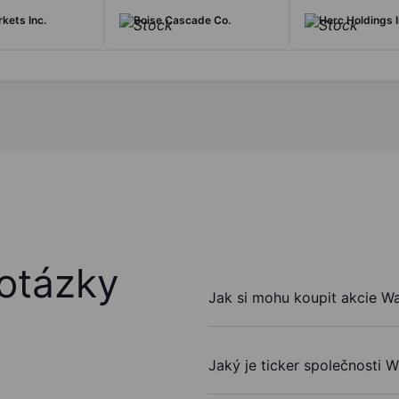
kets Inc.
Boise Cascade Co.
Herc Holdings I
otázky
Jak si mohu koupit akcie W
Jaký je ticker společnosti 