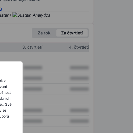
SG
/
Za rok
Za čtvrtletí
3. čtvrtletí
4. čtvrtletí
XXXXXXX
XXXXXXX
XXXXXXX
XXXXXXX
ek z
ování
XXXXXXX
XXXXXXX
ožnosti
obních
su. Své
XXXXXXX
XXXXXXX
y se
ouborů
XXXXXXX
XXXXXXX