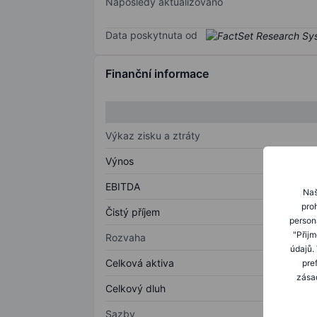
Naposledy aktualizováno
Data poskytnuta od
Finanční informace
Výkaz zisku a ztráty
Výnos
EBITDA
Naš
proh
Čistý příjem
person
"Přij
Rozvaha
údajů.
Celková aktiva
pre
zásad
Celkový dluh
Sazby