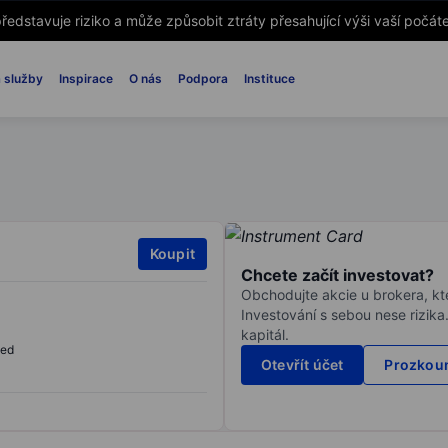
ředstavuje riziko a může způsobit ztráty přesahující výši vaší počáte
 služby
Inspirace
O nás
Podpora
Instituce
Koupit
Chcete začít investovat?
Obchodujte akcie u brokera, kte
Investování s sebou nese rizika
kapitál.
sed
Otevřít účet
Prozkoum