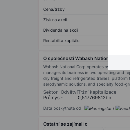
Cena/tržby
Zisk na akcii
Dividenda na akcii
Rentabilita kapitálu
O společnosti Wabash National Corp.
Wabash National Corp operates as the innovati
manages its business in two operating and re
dry freight and refrigerated trailers, platform 
aerodynamic solutions, and specialty food-g
Sektor
Odvětví
Tržní kapitalizace
Průmysl
-
0,517769812bn
Data poskytnuta od
/
Ostatní se zajímali o