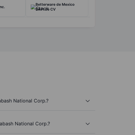
Betterware de Mexico
nc.
SAPI de CV
abash National Corp.?
Wabash National Corp.?