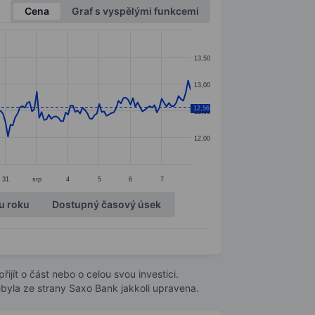
Cena
Graf s vyspělými funkcemi
13,50
13,00
12,56
12,50
12,00
31
srp
4
5
6
7
u roku
Dostupný časový úsek
ijít o část nebo o celou svou investici.
byla ze strany Saxo Bank jakkoli upravena.