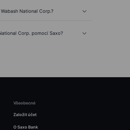
 Wabash National Corp.?
ational Corp. pomocí Saxo?
Všeobecné
Založit účet
O Saxo Bank