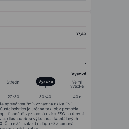
37,49
-
-
-
Vysoké
Vysoké
Střední
Velmi
vysoké
20-30
30-40
40+
ře společnost řídí významná rizika ESG.
 Sustainalytics je určena tak, aby pomohla
hopit finančně významná rizika ESG na úrovni
livnit dlouhodobou výkonnost kapitálových
0. Čím nižší riziko, tím lépe (0 znamená
nejzávažnější riziko).