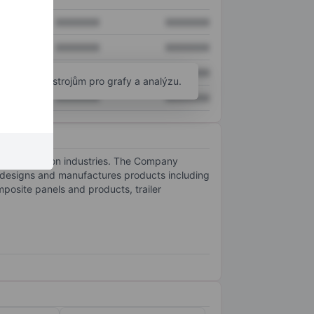
XXXXXXX
XXXXXXX
XXXXXXX
XXXXXXX
XXXXXXX
XXXXXXX
okročilým nástrojům pro grafy a analýzu.
XXXXXXX
XXXXXXX
nd distribution industries. The Company
t designs and manufactures products including
omposite panels and products, trailer