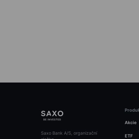
Produk
Akcie
Saxo Bank A/S, organizační
ETF