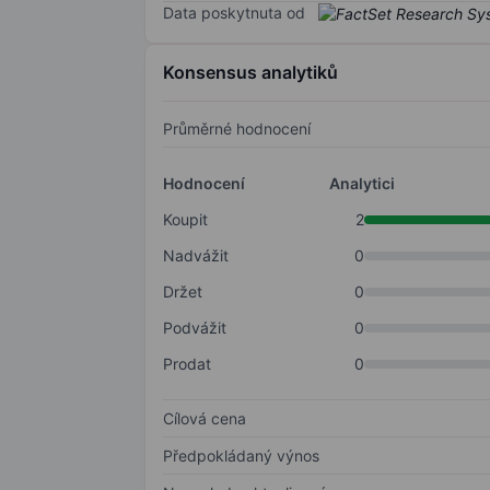
Data poskytnuta od
Konsensus analytiků
Průměrné hodnocení
Hodnocení
Analytici
Koupit
2
Nadvážit
0
Držet
0
Podvážit
0
Prodat
0
Cílová cena
Předpokládaný výnos