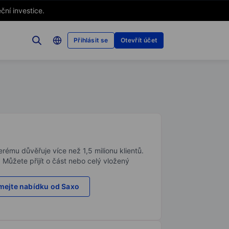
ční investice.
Přihlásit se
Otevřít účet
rému důvěřuje více než 1,5 milionu klientů.
. Můžete přijít o část nebo celý vložený
ejte nabídku od Saxo