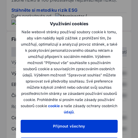
Stáhněte si metodiku rizik ESG
Data poskytnuta od
/
Využívání cookies
Naše webové stránky používají soubory cookie k tomu,
aby vám nabídly lepší zážitek z prohlížení tím, že
Finanční informace
umožňují, optimalizují a analyzují provoz stránek, a také
k poskytování personalizovaného obsahu reklam a
1. čtvrtletí
2. čtvrtletí
umožňují připojení k sociálním médiím. Výběrem
Výkaz zisku a ztráty
možnosti "Přijmout vše" souhlasíte s používáním
souborů cookie a souvisejícím zpracováním osobních
Výnos
XXXXXXX
XXXXXXX
údajů. Výběrem možnosti "Spravovat souhlas" můžete
spravovat své předvolby souhlasu. Své preference
EBITDA
XXXXXXX
XXXXXXX
můžete kdykoli změnit nebo odvolat svůj souhlas
prostřednictvím stránky se zásadami používání souborů
Čistý příjem
XXXXXXX
XXXXXXX
cookie. Prohlédněte si prosím naše zásady používání
souborů cookie
cookie
a naše zásady ochrany osobních
Rozvaha
údajů
.
Celková aktiva
XXXXXXX
XXXXXXX
Přijmout všechny
Celkový dluh
XXXXXXX
XXXXXXX