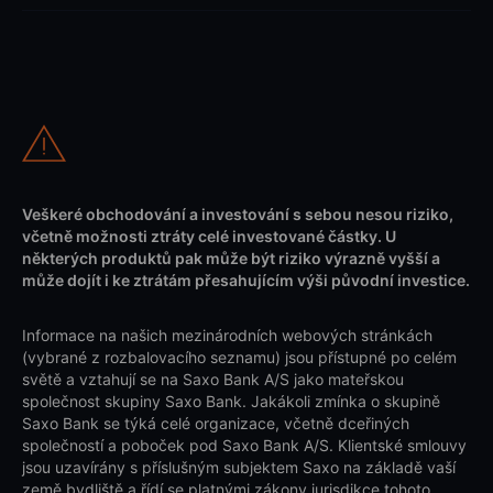
Veškeré obchodování a investování s sebou nesou riziko,
včetně možnosti ztráty celé investované částky. U
některých produktů pak může být riziko výrazně vyšší a
může dojít i ke ztrátám přesahujícím výši původní investice.
Informace na našich mezinárodních webových stránkách
(vybrané z rozbalovacího seznamu) jsou přístupné po celém
světě a vztahují se na Saxo Bank A/S jako mateřskou
společnost skupiny Saxo Bank. Jakákoli zmínka o skupině
Saxo Bank se týká celé organizace, včetně dceřiných
společností a poboček pod Saxo Bank A/S. Klientské smlouvy
jsou uzavírány s příslušným subjektem Saxo na základě vaší
země bydliště a řídí se platnými zákony jurisdikce tohoto