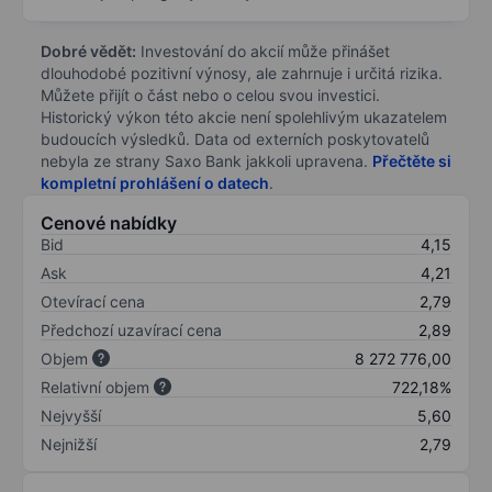
Dobré vědět:
Investování do akcií může přinášet
dlouhodobé pozitivní výnosy, ale zahrnuje i určitá rizika.
Můžete přijít o část nebo o celou svou investici.
Historický výkon této akcie není spolehlivým ukazatelem
budoucích výsledků. Data od externích poskytovatelů
nebyla ze strany Saxo Bank jakkoli upravena.
Přečtěte si
kompletní prohlášení o datech
.
Cenové nabídky
Bid
4,15
Ask
4,21
Otevírací cena
2,79
Předchozí uzavírací cena
2,89
Objem
8 272 776,00
Relativní objem
722,18%
Nejvyšší
5,60
Nejnižší
2,79