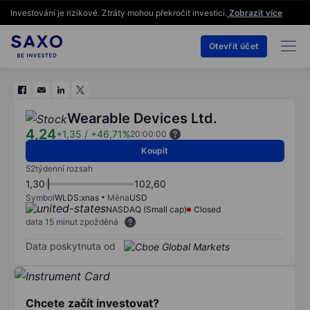
Investování je rizikové. Ztráty mohou překročit investici.
Zobrazit více
Otevřít účet
Wearable Devices Ltd.
4,24
+1,35
/
+46,71%
20:00:00
Koupit
52týdenní rozsah
1,30
102,60
Symbol
WLDS:xnas
Měna
USD
NASDAQ (Small cap)
Closed
data 15 minut zpožděná
Data poskytnuta od
Chcete začít investovat?