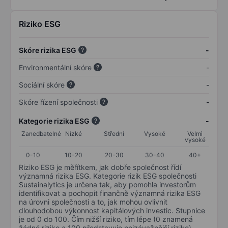
Riziko ESG
Skóre rizika ESG
-
Environmentální skóre
-
Sociální skóre
-
Skóre řízení společnosti
-
Kategorie rizika ESG
-
Zanedbatelné
Nízké
Střední
Vysoké
Velmi
vysoké
0-10
10-20
20-30
30-40
40+
Riziko ESG je měřítkem, jak dobře společnost řídí
významná rizika ESG. Kategorie rizik ESG společnosti
Sustainalytics je určena tak, aby pomohla investorům
identifikovat a pochopit finančně významná rizika ESG
na úrovni společnosti a to, jak mohou ovlivnit
dlouhodobou výkonnost kapitálových investic. Stupnice
je od 0 do 100. Čím nižší riziko, tím lépe (0 znamená
žádné riziko a 100 představuje nejzávažnější riziko).