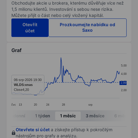
Obchodujte akcie u brokera, kterému důvěřuje více než
1,5 milionu klientů. Investování s sebou nese rizika.
Můžete přijít o část nebo celý vložený kapitál.
Otevřít
Prozkoumejte nabídku od
Saxo
účet
Graf
Chart
5,00
Line chart with 180 data points.
4,00
The chart has 1 X axis displaying categories.
06-srp-2026 19:30
3,00
2,89
WLDS:xnas
The chart has 1 Y axis displaying values. Data ranges 
Close
4,20
2,00
čvc
13
20
24
28
srp
End of interactive chart.
Intradenní
1 týden
1 měsíc
3 měsíce
6 měsíců
Otevřete si účet
a získejte přístup k pokročilým
nástrojům pro grafy a analýzu.