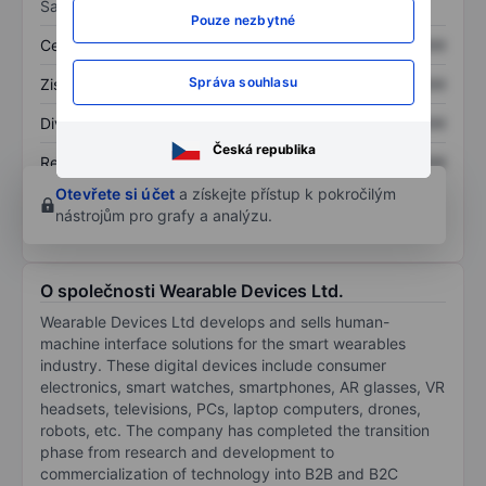
Sazby
Pouze nezbytné
Cena/tržby
XXXXXXX
XXXXXXX
Správa souhlasu
Zisk na akcii
XXXXXXX
XXXXXXX
Dividenda na akcii
XXXXXXX
XXXXXXX
Česká republika
Rentabilita kapitálu
XXXXXXX
XXXXXXX
Otevřete si účet
a získejte přístup k pokročilým
nástrojům pro grafy a analýzu.
O společnosti Wearable Devices Ltd.
Wearable Devices Ltd develops and sells human-
machine interface solutions for the smart wearables
industry. These digital devices include consumer
electronics, smart watches, smartphones, AR glasses, VR
headsets, televisions, PCs, laptop computers, drones,
robots, etc. The company has completed the transition
phase from research and development to
commercialization of technology into B2B and B2C