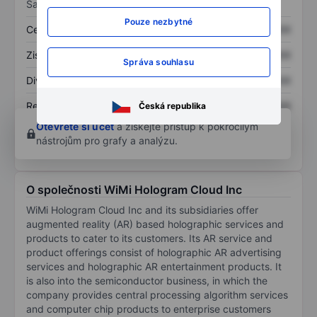
Sazby
Pouze nezbytné
Cena/tržby
XXXXXXX
XXXXXXX
Zisk na akcii
XXXXXXX
XXXXXXX
Správa souhlasu
Dividenda na akcii
XXXXXXX
XXXXXXX
Rentabilita kapitálu
XXXXXXX
XXXXXXX
Česká republika
Otevřete si účet
a získejte přístup k pokročilým
nástrojům pro grafy a analýzu.
O společnosti WiMi Hologram Cloud Inc
WiMi Hologram Cloud Inc and its subsidiaries offer
augmented reality (AR) based holographic services and
products to cater to its customers. Its AR service and
product offerings consist of holographic AR advertising
services and holographic AR entertainment products. It
is also into the semiconductor business, in which the
company provides central processing algorithm services
and computer chip products to enterprise customers