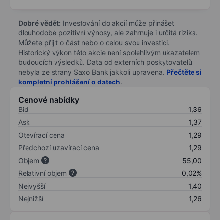
Dobré vědět:
Investování do akcií může přinášet
dlouhodobé pozitivní výnosy, ale zahrnuje i určitá rizika.
Můžete přijít o část nebo o celou svou investici.
Historický výkon této akcie není spolehlivým ukazatelem
budoucích výsledků. Data od externích poskytovatelů
nebyla ze strany Saxo Bank jakkoli upravena.
Přečtěte si
kompletní prohlášení o datech
.
Cenové nabídky
Bid
1,36
Ask
1,37
Otevírací cena
1,29
Předchozí uzavírací cena
1,29
Objem
55,00
Relativní objem
0,02%
Nejvyšší
1,40
Nejnižší
1,26