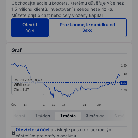
Obchodujte akcie u brokera, kterému důvěřuje více než
1,5 milionu klientů. Investování s sebou nese rizika.
Můžete přijít o část nebo celý vložený kapitál.
Otevřít
Prozkoumejte nabídku od
Saxo
účet
Graf
Chart
1,50
Line chart with 94 data points.
1,40
The chart has 1 X axis displaying categories.
06-srp-2026 19:30
1,30
1,29
WIMI:xnas
The chart has 1 Y axis displaying values. Data ranges f
Close
1,37
1,20
čvc
13
17
21
27
31
srp
End of interactive chart.
Intradenní
1 týden
1 měsíc
3 měsíce
6 měsíců
Otevřete si účet
a získejte přístup k pokročilým
nástrojům pro grafy a analýzu.