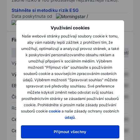
Stáhněte si metodiku rizik ESG
Data poskytnuta od
/
Využívání cookies
Naše webové stránky používají soubory cookie k tomu,
Finanční informace
aby vám nabídly lepší zážitek z prohlížení tím, že
umožňují, optimalizují a analyzují provoz stránek, a také
1. čtvrtletí
2. čtvrtletí
k poskytování personalizovaného obsahu reklam a
umožňují připojení k sociálním médiím. Výběrem
Výkaz zisku a ztráty
možnosti "Přijmout vše" souhlasíte s používáním
souborů cookie a souvisejícím zpracováním osobních
Výnos
XXXXXXX
XXXXXXX
údajů. Výběrem možnosti "Spravovat souhlas" můžete
EBITDA
XXXXXXX
XXXXXXX
spravovat své předvolby souhlasu. Své preference
můžete kdykoli změnit nebo odvolat svůj souhlas
Čistý příjem
XXXXXXX
XXXXXXX
prostřednictvím stránky se zásadami používání souborů
cookie. Prohlédněte si prosím naše zásady používání
Rozvaha
souborů cookie
cookie
a naše zásady ochrany osobních
údajů
.
Celková aktiva
XXXXXXX
XXXXXXX
Celkový dluh
XXXXXXX
XXXXXXX
Přijmout všechny