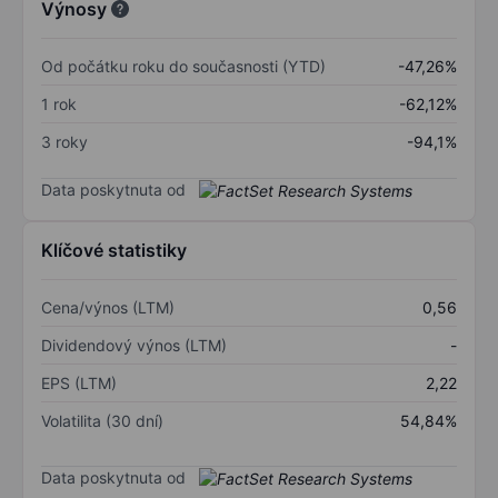
Výnosy
Od počátku roku do současnosti (YTD)
-47,26%
1 rok
-62,12%
3 roky
-94,1%
Data poskytnuta od
Klíčové statistiky
Cena/výnos (LTM)
0,56
Dividendový výnos (LTM)
-
EPS (LTM)
2,22
Volatilita (30 dní)
54,84%
Data poskytnuta od