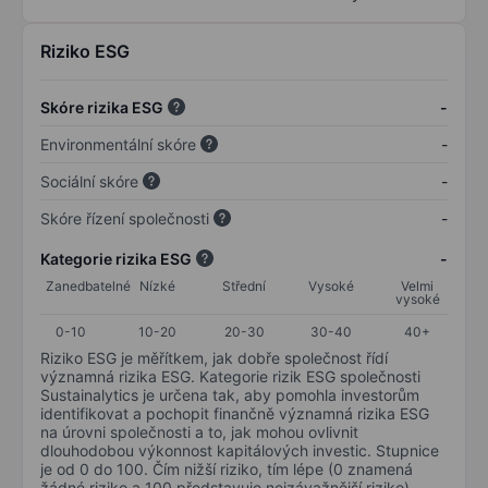
Riziko ESG
Skóre rizika ESG
-
Environmentální skóre
-
Sociální skóre
-
Skóre řízení společnosti
-
Kategorie rizika ESG
-
Zanedbatelné
Nízké
Střední
Vysoké
Velmi
vysoké
0-10
10-20
20-30
30-40
40+
Riziko ESG je měřítkem, jak dobře společnost řídí
významná rizika ESG. Kategorie rizik ESG společnosti
Sustainalytics je určena tak, aby pomohla investorům
identifikovat a pochopit finančně významná rizika ESG
na úrovni společnosti a to, jak mohou ovlivnit
dlouhodobou výkonnost kapitálových investic. Stupnice
je od 0 do 100. Čím nižší riziko, tím lépe (0 znamená
žádné riziko a 100 představuje nejzávažnější riziko).