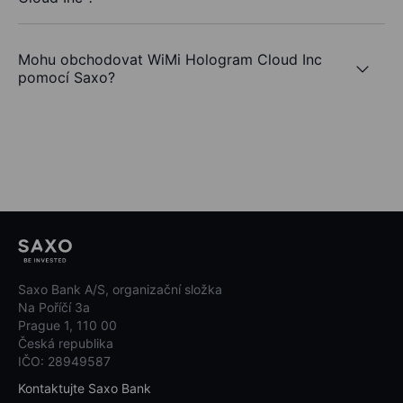
Mohu obchodovat WiMi Hologram Cloud Inc
pomocí Saxo?
Saxo Bank A/S, organizační složka
Na Poříčí 3a
Prague 1, 110 00
Česká republika
IČO: 28949587
Kontaktujte Saxo Bank