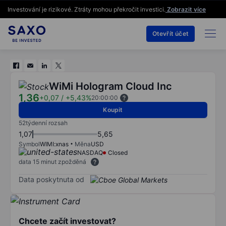
Investování je rizikové. Ztráty mohou překročit investici.
Zobrazit více
Otevřít účet
WiMi Hologram Cloud Inc
1,36
+0,07
/
+5,43%
20:00:00
Koupit
52týdenní rozsah
1,07
5,65
Symbol
WIMI:xnas
Měna
USD
NASDAQ
Closed
data 15 minut zpožděná
Data poskytnuta od
Chcete začít investovat?