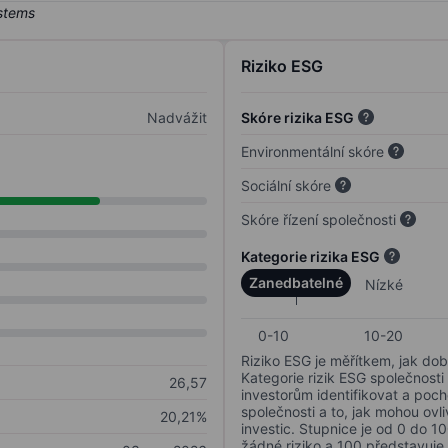
Riziko ESG
Nadvážit
Skóre rizika ESG
Environmentální skóre
Sociální skóre
Skóre řízení společnosti
Kategorie rizika ESG
Zanedbatelné
Nízké
0-10
10-20
Riziko ESG je měřítkem, jak dob
Kategorie rizik ESG společnosti
26,57
investorům identifikovat a poc
společnosti a to, jak mohou ov
20,21%
investic. Stupnice je od 0 do 10
žádné riziko a 100 představuje 