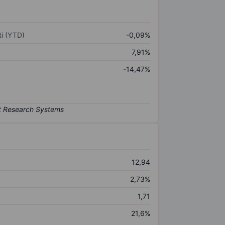
i (YTD)
-0,09%
7,91%
-14,47%
12,94
2,73%
1,71
21,6%