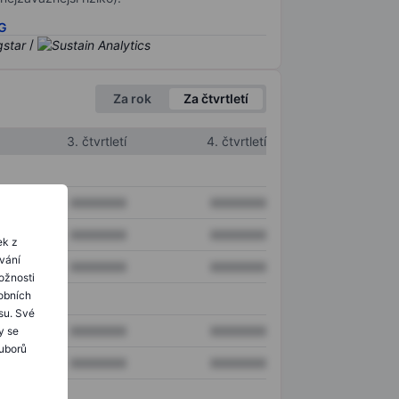
SG
/
Za rok
Za čtvrtletí
3. čtvrtletí
4. čtvrtletí
XXXXXXX
XXXXXXX
XXXXXXX
XXXXXXX
ek z
ování
XXXXXXX
XXXXXXX
ožnosti
obních
su. Své
XXXXXXX
XXXXXXX
y se
ouborů
XXXXXXX
XXXXXXX