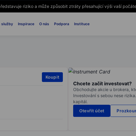
ředstavuje riziko a může způsobit ztráty přesahující výši vaší počáte
 služby
Inspirace
O nás
Podpora
Instituce
Koupit
Chcete začít investovat?
Obchodujte akcie u brokera, kte
Investování s sebou nese rizika
kapitál.
Otevřít účet
Prozkoum