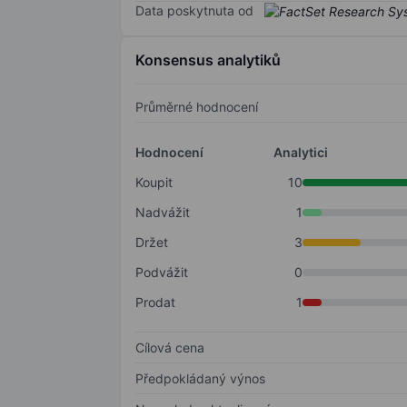
Data poskytnuta od
Konsensus analytiků
Průměrné hodnocení
Hodnocení
Analytici
Koupit
10
Nadvážit
1
Držet
3
Podvážit
0
Prodat
1
Cílová cena
Předpokládaný výnos