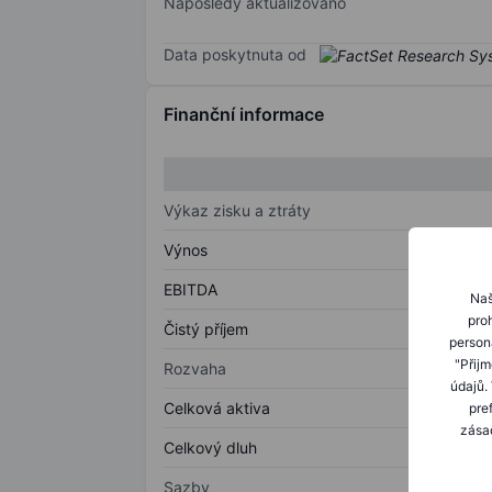
Naposledy aktualizováno
Data poskytnuta od
Finanční informace
Výkaz zisku a ztráty
Výnos
EBITDA
Naš
proh
Čistý příjem
person
"Přij
Rozvaha
údajů.
Celková aktiva
pre
zásad
Celkový dluh
Sazby