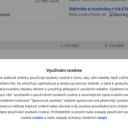
03-srp-2026
Stáhněte si metodiku rizik E
Data poskytnuta od
1. čtvrtletí
2. čtvrtletí
XXXXXXX
XXXXXXX
Využívání cookies
XXXXXXX
XXXXXXX
e webové stránky používají soubory cookie k tomu, aby vám nabídly lepší zážit
lížení tím, že umožňují, optimalizují a analyzují provoz stránek, a také k poskyt
XXXXXXX
XXXXXXX
alizovaného obsahu reklam a umožňují připojení k sociálním médiím. Výběrem m
mout vše" souhlasíte s používáním souborů cookie a souvisejícím zpracováním os
 Výběrem možnosti "Spravovat souhlas" můžete spravovat své předvolby souhla
XXXXXXX
XXXXXXX
ference můžete kdykoli změnit nebo odvolat svůj souhlas prostřednictvím stránk
ami používání souborů cookie. Prohlédněte si prosím naše zásady používání s
XXXXXXX
XXXXXXX
cookie
cookie
a naše zásady ochrany osobních
údajů
.