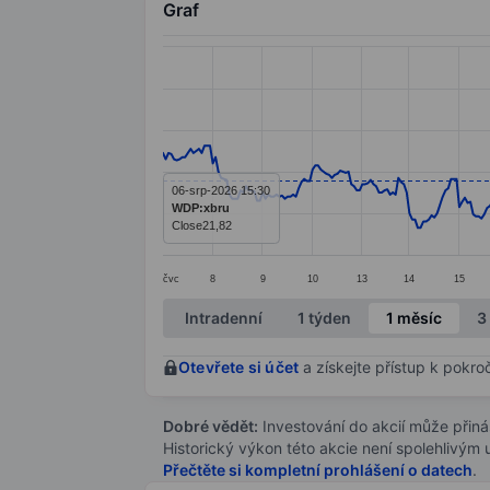
Graf
Chart
Line chart with 403 data points.
The chart has 1 X axis displaying categ
The chart has 1 Y axis displaying value
06-srp-2026 15:30
WDP:xbru
Close
21,82
čvc
8
9
10
13
14
15
End of interactive chart.
Intradenní
1 týden
1 měsíc
3
Otevřete si účet
a získejte přístup k pokro
Dobré vědět:
Investování do akcií může přináše
Historický výkon této akcie není spolehlivým
Přečtěte si kompletní prohlášení o datech
.