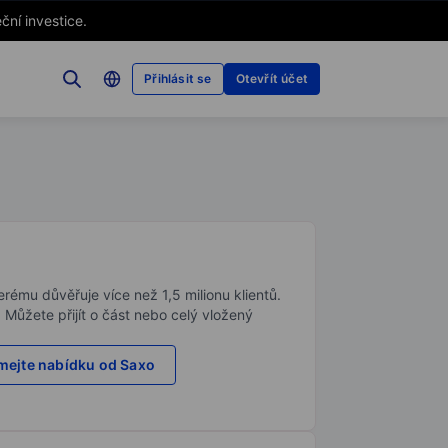
ční investice.
Přihlásit se
Otevřít účet
rému důvěřuje více než 1,5 milionu klientů.
. Můžete přijít o část nebo celý vložený
ejte nabídku od Saxo