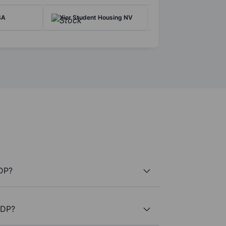
SA
Xior Student Housing NV
WDP?
WDP?