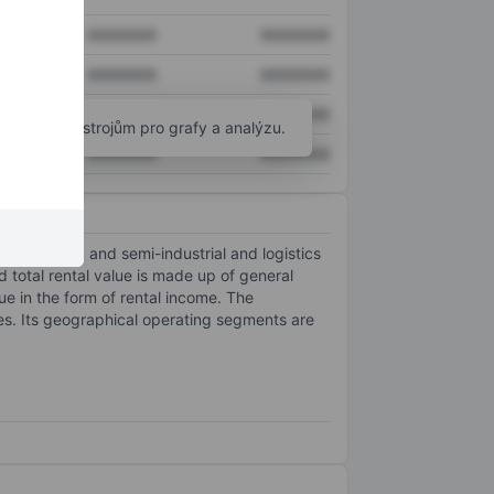
XXXXXXX
XXXXXXX
XXXXXXX
XXXXXXX
XXXXXXX
XXXXXXX
okročilým nástrojům pro grafy a analýzu.
XXXXXXX
XXXXXXX
stribution, and semi-industrial and logistics
d total rental value is made up of general
e in the form of rental income. The
ies. Its geographical operating segments are