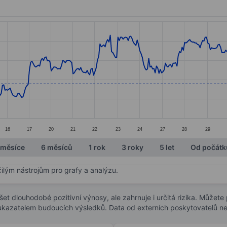
ories.
s. Data ranges from 21.46 to 22.92.
16
17
20
21
22
23
24
27
28
29
 měsíce
6 měsíců
1 rok
3 roky
5 let
Od počátk
čilým nástrojům pro grafy a analýzu.
t dlouhodobé pozitivní výnosy, ale zahrnuje i určitá rizika. Můžete př
 ukazatelem budoucích výsledků. Data od externích poskytovatelů ne