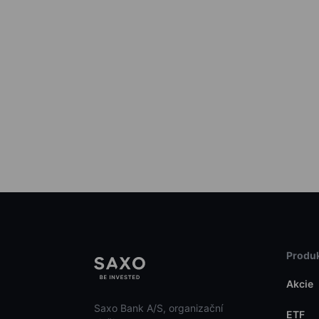
Produk
Akcie
Saxo Bank A/S, organizační
ETF