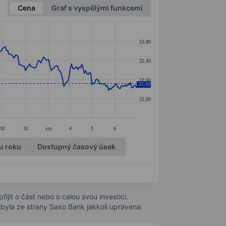
Cena
Graf s vyspělými funkcemi
22,80
22,40
22,00
21,92
21,60
30
31
srp
4
5
6
u roku
Dostupný časový úsek
ijít o část nebo o celou svou investici.
byla ze strany Saxo Bank jakkoli upravena.