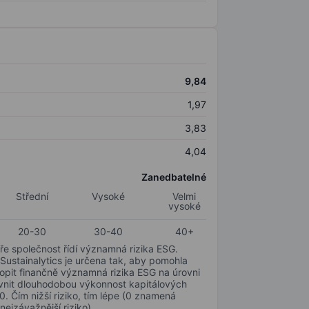
9,84
1,97
3,83
4,04
Zanedbatelné
Střední
Vysoké
Velmi
vysoké
20-30
30-40
40+
ře společnost řídí významná rizika ESG.
 Sustainalytics je určena tak, aby pomohla
hopit finančně významná rizika ESG na úrovni
livnit dlouhodobou výkonnost kapitálových
0. Čím nižší riziko, tím lépe (0 znamená
nejzávažnější riziko).