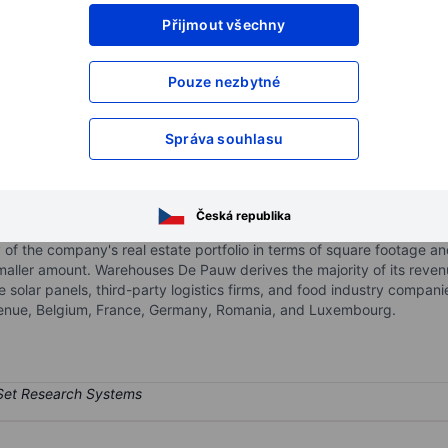
Přijmout všechny
XXXXXXX
XXXXXXX
XXXXXXX
XXXXXXX
Pouze nezbytné
XXXXXXX
XXXXXXX
Otevřete si účet
a získejte přístup k p
Správa souhlasu
XXXXXXX
XXXXXXX
Česká republika
ment trust engaged in the acquisition and development of storage, di
y of the company's real estate portfolio in terms of square footage an
maller amount. Warehouses De Pauw derives the majority of its revenu
 solar panels, third-party logistics firms, and food industry compan
enue, Belgium, France, Germany, Romania, and Luxembourg.