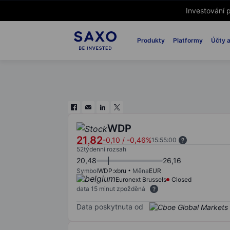
Investování p
Produkty
Platformy
Účty a
WDP
21,82
-0,10
/
-0,46%
15:55:00
52týdenní rozsah
20,48
26,16
Symbol
WDP:xbru
Měna
EUR
Euronext Brussels
Closed
data 15 minut zpožděná
Data poskytnuta od