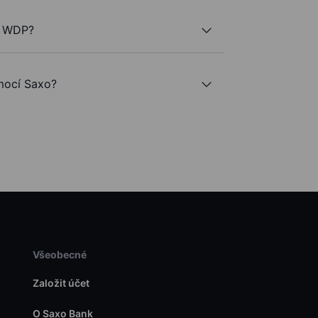
e WDP?
ocí Saxo?
Všeobecné
Založit účet
O Saxo Bank