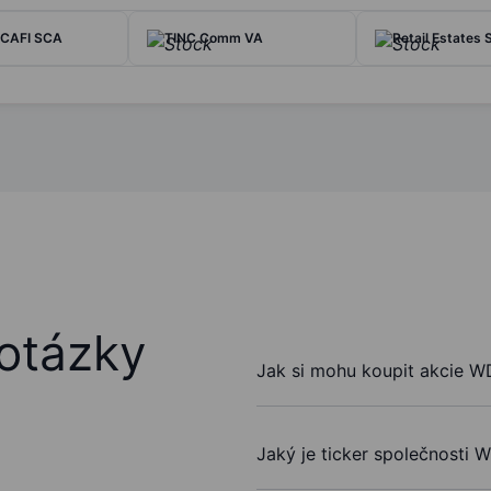
ICAFI SCA
TINC Comm VA
Retail Estates 
otázky
Jak si mohu koupit akcie 
Jaký je ticker společnosti 