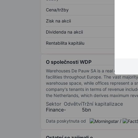
Cena/tržby
Zisk na akcii
Dividenda na akcii
Rentabilita kapitálu
O společnosti WDP
Warehouses De Pauw SA is a real estate invest
facilities throughout Europe. The vast majorit
warehouse space, while offices represent a s
company's tenants in terms of revenue include
the Netherlands, which derives maximum rev
Sektor
Odvětví
Tržní kapitalizace
Finance
-
5bn
Data poskytnuta od
/
Ostatní se zajímali o