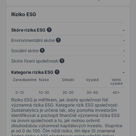
Riziko ESG
Skóre rizika ESG
-
Environmentální skóre
-
Sociální skóre
-
Skóre řízení společnosti
-
Kategorie rizika ESG
-
Zanedbatelné
Nízké
Střední
Vysoké
Velmi
vysoké
0-10
10-20
20-30
30-40
40+
Riziko ESG je měřítkem, jak dobře společnost řídí
významná rizika ESG. Kategorie rizik ESG společnosti
Sustainalytics je určena tak, aby pomohla investorům
identifikovat a pochopit finančně významná rizika ESG
na úrovni společnosti a to, jak mohou ovlivnit
dlouhodobou výkonnost kapitálových investic. Stupnice
je od 0 do 100. Čím nižší riziko, tím lépe (0 znamená
žádné riziko a 100 představuje nejzávažnější riziko).