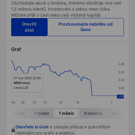
Obchodujte akcie u brokera, kterému důvěřuje více než
1,5 milionu klientů. Investování s sebou nese rizika.
Můžete přijít o část nebo celý vložený kapitál.
Otevřít
Prozkoumejte nabídku od
Saxo
účet
Graf
Chart
1,20
Line chart with 82 data points.
1,15
The chart has 1 X axis displaying categories.
07-srp-2026 16:00
1,10
WDH:xnys
The chart has 1 Y axis displaying values. Data ranges 
Close
1,00
1,05
1,00
čvc
13
17
21
27
31
7
End of interactive chart.
Intradenní
1 týden
1 měsíc
3 měsíce
6 měsíců
Otevřete si účet
a získejte přístup k pokročilým
nástrojům pro grafy a analýzu.