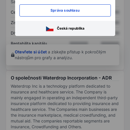
Sazby
Správa souhlasu
Cena/tržby
XXXXXXX
XXXXXXX
Zisk na akcii
XXXXXXX
XXXXXXX
Česká republika
Dividenda na akcii
XXXXXXX
XXXXXXX
Rentabilita kapitálu
XXXXXXX
XXXXXXX
Otevřete si účet
a získejte přístup k pokročilým
nástrojům pro grafy a analýzu.
O společnosti Waterdrop Incorporation - ADR
Waterdrop Inc is a technology platform dedicated to
insurance and healthcare service. The Company is
mainly engaged in operating an independent third-party
insurance platform dedicated to providing insurance and
healthcare service. The Companies main businesses are
the insurance marketplace, medical crowdfunding, and
mutual aid. The companies reportable segments are
Insurance, Crowdfunding and Others.