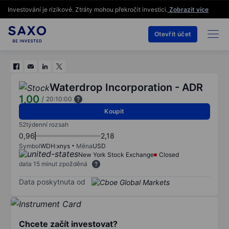
Investování je rizikové. Ztráty mohou překročit investici.
Zobrazit více
Otevřít účet
Waterdrop Incorporation - ADR
1,00
/
20:10:00
Koupit
52týdenní rozsah
0,96
2,18
Symbol
WDH:xnys
Měna
USD
New York Stock Exchange
Closed
data 15 minut zpožděná
Data poskytnuta od
Chcete začít investovat?