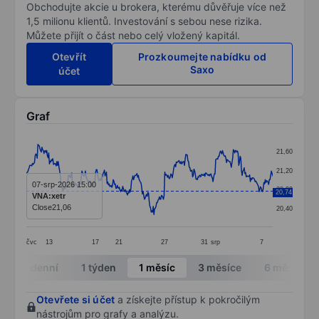
Obchodujte akcie u brokera, kterému důvěřuje více než
1,5 milionu klientů. Investování s sebou nese rizika.
Můžete přijít o část nebo celý vložený kapitál.
Otevřít
Prozkoumejte nabídku od
Saxo
účet
Graf
Chart
21,60
Line chart with 364 data points.
21,20
The chart has 1 X axis displaying categories.
07-srp-2026 15:00
20,80
20,74
VNA:xetr
The chart has 1 Y axis displaying values. Data ranges 
Close
21,06
20,40
čvc
13
17
21
27
31
srp
7
End of interactive chart.
Intradenní
1 týden
1 měsíc
3 měsíce
6 měsíců
Otevřete si účet
a získejte přístup k pokročilým
nástrojům pro grafy a analýzu.