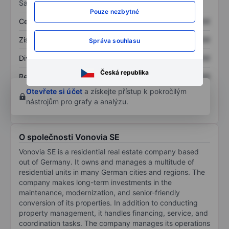
Sazby
Pouze nezbytné
Cena/tržby
XXXXXXX
XXXXXXX
Zisk na akcii
XXXXXXX
XXXXXXX
Správa souhlasu
Dividenda na akcii
XXXXXXX
XXXXXXX
Česká republika
Rentabilita kapitálu
XXXXXXX
XXXXXXX
Otevřete si účet
a získejte přístup k pokročilým
nástrojům pro grafy a analýzu.
O společnosti Vonovia SE
Vonovia SE is a residential real estate company based
out of Germany. It owns and manages a multitude of
residential units in many German cities and regions. The
company makes long-term investments in the
maintenance, modernization, and senior-friendly
conversion of its properties. In addition to conducting
property management, it handles financing, service, and
coordination tasks. The company manages its operations