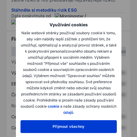
Stáhněte si metodiku rizik ESG
Data poskytnuta od
/
Využívání cookies
Naše webové stránky používají soubory cookie k tomu,
Finanční informace
aby vám nabídly lepší zážitek z prohlížení tím, že
umožňují, optimalizují a analyzují provoz stránek, a také
1. čtvrtletí
2. čtvrtletí
k poskytování personalizovaného obsahu reklam a
umožňují připojení k sociálním médiím. Výběrem
Výkaz zisku a ztráty
možnosti "Přijmout vše" souhlasíte s používáním
souborů cookie a souvisejícím zpracováním osobních
Výnos
XXXXXXX
XXXXXXX
údajů. Výběrem možnosti "Spravovat souhlas" můžete
spravovat své předvolby souhlasu. Své preference
EBITDA
XXXXXXX
XXXXXXX
můžete kdykoli změnit nebo odvolat svůj souhlas
prostřednictvím stránky se zásadami používání souborů
Čistý příjem
XXXXXXX
XXXXXXX
cookie. Prohlédněte si prosím naše zásady používání
Rozvaha
souborů cookie
cookie
a naše zásady ochrany osobních
údajů
.
Celková aktiva
XXXXXXX
XXXXXXX
Přijmout všechny
Celkový dluh
XXXXXXX
XXXXXXX