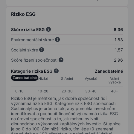
Riziko ESG
Skóre rizika ESG
6,36
Environmentální skóre
1,83
Sociální skóre
1,57
Skóre řízení společnosti
2,96
Kategorie rizika ESG
Zanedbatelné
Zanedbatelné
Nízké
Střední
Vysoké
Velmi
vysoké
0-10
10-20
20-30
30-40
40+
Riziko ESG je měřítkem, jak dobře společnost řídí
významná rizika ESG. Kategorie rizik ESG společnosti
Sustainalytics je určena tak, aby pomohla investorům
identifikovat a pochopit finančně významná rizika ESG
na úrovni společnosti a to, jak mohou ovlivnit
dlouhodobou výkonnost kapitálových investic. Stupnice
je od 0 do 100. Čím nižší riziko, tím lépe (0 znamená
žádné riziko a 100 představuje nejzávažnější riziko).