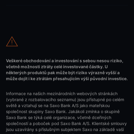
Veškeré obchodování a investování s sebou nesou riziko,
včetně možnosti ztráty celé investované částky. U
některých produktů pak může být riziko výrazně vyšší a
může dojít i ke ztrátám přesahujícím výši původní investice.
Informace na našich mezinárodních webových stránkách
(vybrané z rozbalovacího seznamu) jsou přístupné po celém
světě a vztahují se na Saxo Bank A/S jako mateřskou
společnost skupiny Saxo Bank. Jakákoli zmínka o skupině
Saxo Bank se týká celé organizace, včetně dceřiných
společností a poboček pod Saxo Bank A/S. Klientské smlouvy
jsou uzavírány s příslušným subjektem Saxo na základě vaší