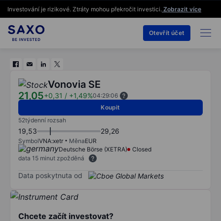
Investování je rizikové. Ztráty mohou překročit investici.
Zobrazit více
Otevřít účet
Vonovia SE
21,05
+0,31
/
+1,49%
04:29:06
Koupit
52týdenní rozsah
19,53
29,26
Symbol
VNA:xetr
Měna
EUR
Deutsche Börse (XETRA)
Closed
data 15 minut zpožděná
Data poskytnuta od
Chcete začít investovat?