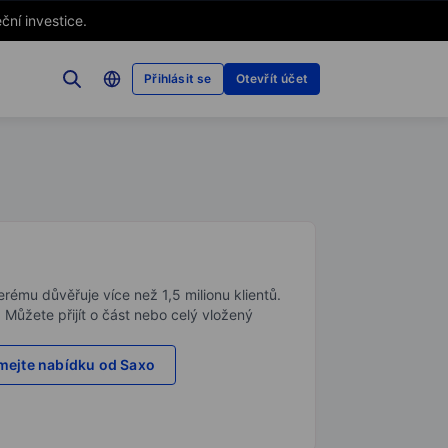
ční investice.
Přihlásit se
Otevřít účet
rému důvěřuje více než 1,5 milionu klientů.
. Můžete přijít o část nebo celý vložený
ejte nabídku od Saxo