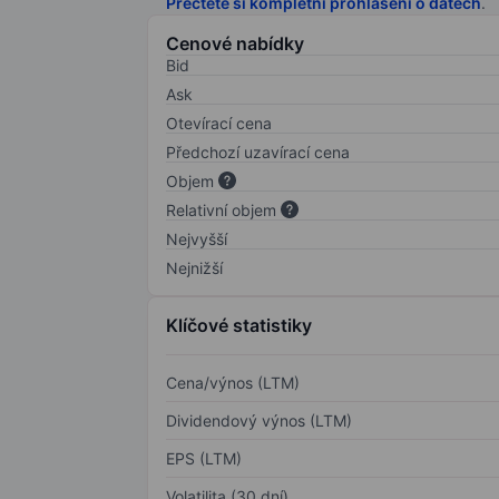
Přečtěte si kompletní prohlášení o datech
.
Cenové nabídky
Bid
Ask
Otevírací cena
Předchozí uzavírací cena
Objem
Relativní objem
Nejvyšší
Nejnižší
Klíčové statistiky
Cena/výnos (LTM)
Dividendový výnos (LTM)
EPS (LTM)
Volatilita (30 dní)