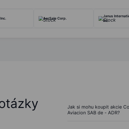
Janus Internati
Inc.
AerSale Corp.
Inc
otázky
Jak si mohu koupit akcie C
Aviacion SAB de - ADR?