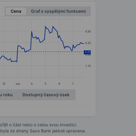
Cena
Graf s vyspělými funkcemi
8,50
8,25
8,05
8,00
7,75
31
srp
4
5
6
7
u roku
Dostupný časový úsek
ijít o část nebo o celou svou investici.
byla ze strany Saxo Bank jakkoli upravena.