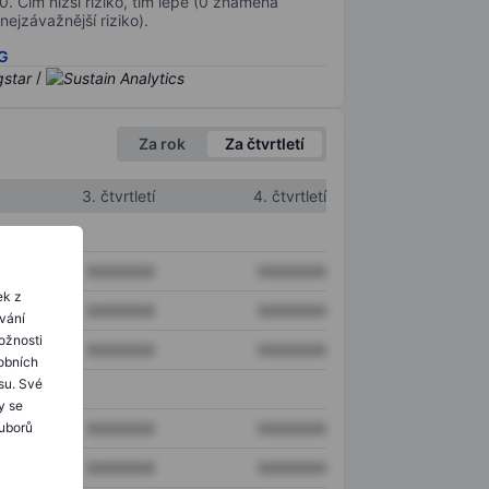
0. Čím nižší riziko, tím lépe (0 znamená
nejzávažnější riziko).
SG
/
Za rok
Za čtvrtletí
3. čtvrtletí
4. čtvrtletí
XXXXXXX
XXXXXXX
ek z
XXXXXXX
XXXXXXX
ování
ožnosti
XXXXXXX
XXXXXXX
obních
su. Své
y se
ouborů
XXXXXXX
XXXXXXX
XXXXXXX
XXXXXXX