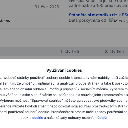
investic. Stupnice je od 0 do 10
žádné riziko a 100 představuje 
31-čvc-2026
Stáhněte si metodiku rizik E
Data poskytnuta od
1. čtvrtletí
2. čtvrtletí
Využívání cookies
XXXXXXX
XXXXXXX
e webové stránky používají soubory cookie k tomu, aby vám nabídly lepší zážit
XXXXXXX
XXXXXXX
lížení tím, že umožňují, optimalizují a analyzují provoz stránek, a také k poskyt
alizovaného obsahu reklam a umožňují připojení k sociálním médiím. Výběrem m
XXXXXXX
XXXXXXX
mout vše" souhlasíte s používáním souborů cookie a souvisejícím zpracováním os
 Výběrem možnosti "Spravovat souhlas" můžete spravovat své předvolby souhla
ference můžete kdykoli změnit nebo odvolat svůj souhlas prostřednictvím stránk
ami používání souborů cookie. Prohlédněte si prosím naše zásady používání s
XXXXXXX
XXXXXXX
cookie
cookie
a naše zásady ochrany osobních
údajů
.
XXXXXXX
XXXXXXX