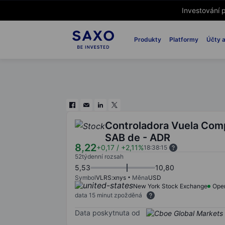
Investování p
Produkty
Platformy
Účty a
Controladora Vuela Comp
SAB de - ADR
8,22
+0,17
/
+2,11%
18:38:15
52týdenní rozsah
5,53
10,80
Symbol
VLRS:xnys
Měna
USD
New York Stock Exchange
Ope
data 15 minut zpožděná
Data poskytnuta od