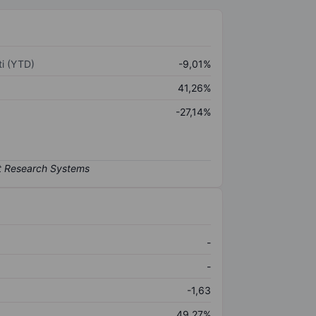
i (YTD)
-9,01%
41,26%
-27,14%
-
-
-1,63
49,27%