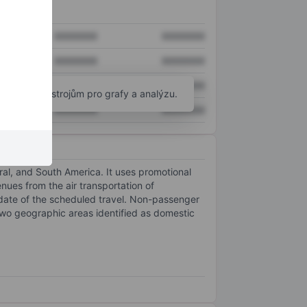
XXXXXXX
XXXXXXX
XXXXXXX
XXXXXXX
XXXXXXX
XXXXXXX
okročilým nástrojům pro grafy a analýzu.
XXXXXXX
XXXXXXX
ral, and South America. It uses promotional
nues from the air transportation of
 date of the scheduled travel. Non-passenger
wo geographic areas identified as domestic