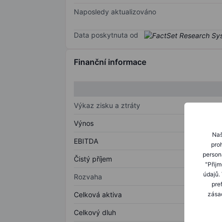
Naposledy aktualizováno
Data poskytnuta od
Finanční informace
Výkaz zisku a ztráty
Výnos
Naš
EBITDA
proh
person
Čistý příjem
"Přij
údajů.
Rozvaha
pre
zásad
Celková aktiva
Celkový dluh