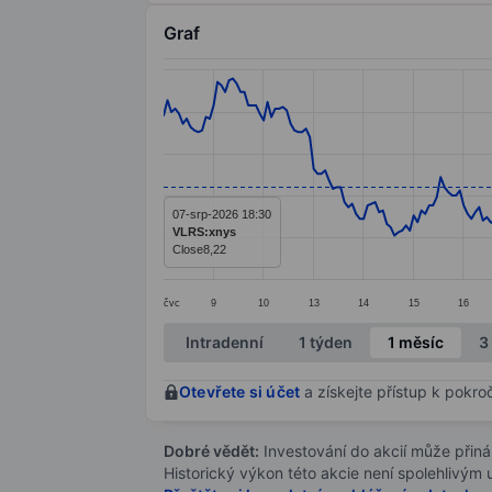
Graf
Chart
Line chart with 293 data points.
The chart has 1 X axis displaying categ
The chart has 1 Y axis displaying value
07-srp-2026 18:30
VLRS:xnys
Close
8,22
čvc
9
10
13
14
15
16
End of interactive chart.
Intradenní
1 týden
1 měsíc
3
Otevřete si účet
a získejte přístup k pokro
Dobré vědět:
Investování do akcií může přináše
Historický výkon této akcie není spolehlivým