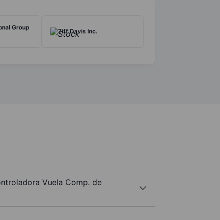
onal Group
Ziff Davis Inc.
ontroladora Vuela Comp. de