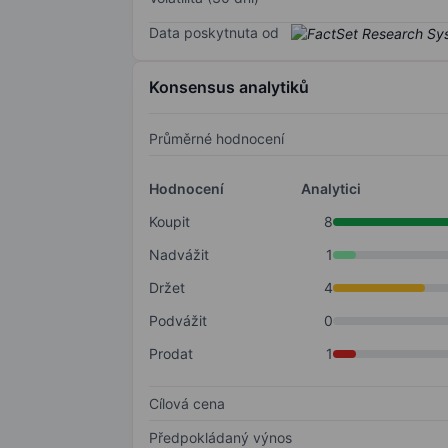
Data poskytnuta od
Konsensus analytiků
Průměrné hodnocení
Hodnocení
Analytici
Koupit
8
Nadvážit
1
Držet
4
Podvážit
0
Prodat
1
Cílová cena
Předpokládaný výnos