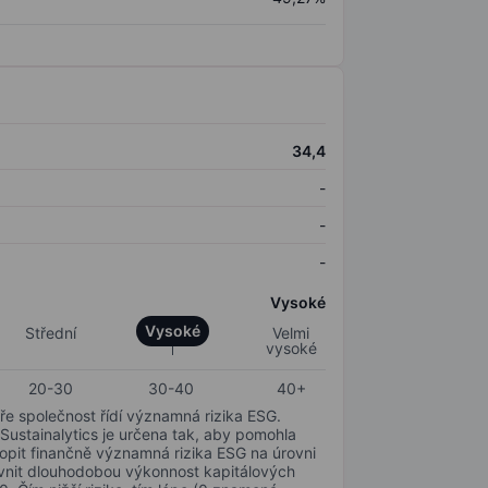
34,4
-
-
-
Vysoké
Vysoké
Střední
Velmi
vysoké
20-30
30-40
40+
ře společnost řídí významná rizika ESG.
 Sustainalytics je určena tak, aby pomohla
hopit finančně významná rizika ESG na úrovni
livnit dlouhodobou výkonnost kapitálových