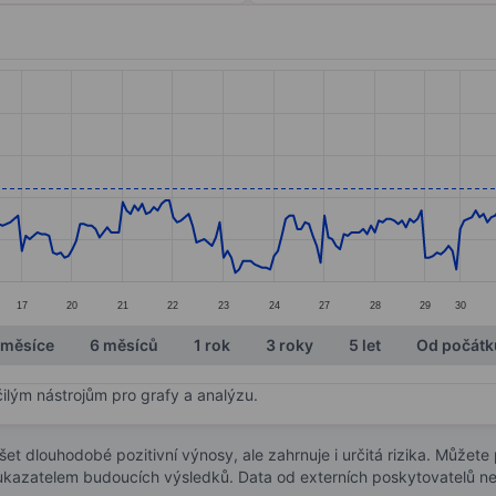
ories.
s. Data ranges from 7.55 to 8.7.
17
20
21
22
23
24
27
28
29
30
 měsíce
6 měsíců
1 rok
3 roky
5 let
Od počátk
čilým nástrojům pro grafy a analýzu.
t dlouhodobé pozitivní výnosy, ale zahrnuje i určitá rizika. Můžete př
 ukazatelem budoucích výsledků. Data od externích poskytovatelů ne