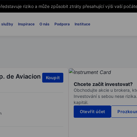
ředstavuje riziko a může způsobit ztráty přesahující výši vaší počáte
 služby
Inspirace
O nás
Podpora
Instituce
. de Aviacion
Koupit
Chcete začít investovat?
Obchodujte akcie u brokera, kte
Investování s sebou nese rizika
kapitál.
Otevřít účet
Prozkoum
n