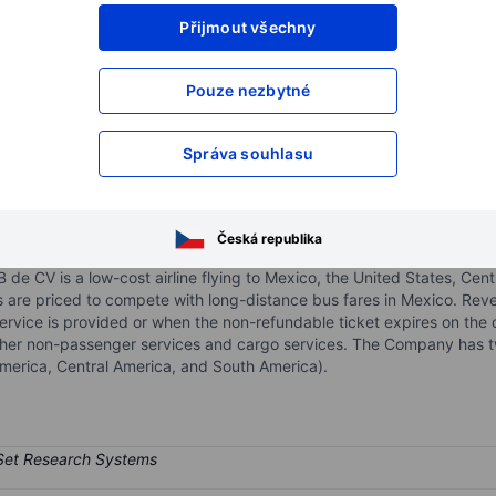
Přijmout všechny
XXXXXXX
XXXXXXX
Pouze nezbytné
XXXXXXX
XXXXXXX
XXXXXXX
XXXXXXX
Otevřete si účet
a získejte přístup k p
Správa souhlasu
XXXXXXX
XXXXXXX
Česká republika
p. de Aviacion SAB de - ADR
e CV is a low-cost airline flying to Mexico, the United States, Cent
 are priced to compete with long-distance bus fares in Mexico. Reve
ervice is provided or when the non-refundable ticket expires on the
her non-passenger services and cargo services. The Company has t
America, Central America, and South America).