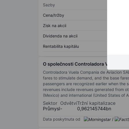
Sazby
Cena/tržby
Zisk na akcii
Dividenda na akcii
Rentabilita kapitálu
O společnosti Controladora Vuela Com
Controladora Vuela Compania de Aviacion SAB d
fares to stimulate demand, and the base fares
passengers are recognized earlier when the s
revenues include revenues generated from ot
(Mexico) and international (United States of 
Sektor
Odvětví
Tržní kapitalizace
Průmysl
-
0,962145744bn
Data poskytnuta od
/