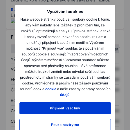
Stáhněte si metodiku rizik ESG
Využívání cookies
Data poskytnuta od
/
Naše webové stránky používají soubory cookie k tomu,
aby vám nabídly lepší zážitek z prohlížení tím, že
umožňují, optimalizují a analyzují provoz stránek, a také
Finanční informace
k poskytování personalizovaného obsahu reklam a
umožňují připojení k sociálním médiím. Výběrem
možnosti "Přijmout vše" souhlasíte s používáním
1. čtvrtletí
2. čtvrtletí
souborů cookie a souvisejícím zpracováním osobních
Výkaz zisku a ztráty
údajů. Výběrem možnosti "Spravovat souhlas" můžete
spravovat své předvolby souhlasu. Své preference
Výnos
XXXXXXX
XXXXXXX
můžete kdykoli změnit nebo odvolat svůj souhlas
prostřednictvím stránky se zásadami používání souborů
EBITDA
XXXXXXX
XXXXXXX
cookie. Prohlédněte si prosím naše zásady používání
souborů cookie
cookie
a naše zásady ochrany osobních
Čistý příjem
XXXXXXX
XXXXXXX
údajů
.
Rozvaha
Přijmout všechny
Celková aktiva
XXXXXXX
XXXXXXX
Celkový dluh
XXXXXXX
XXXXXXX
Pouze nezbytné