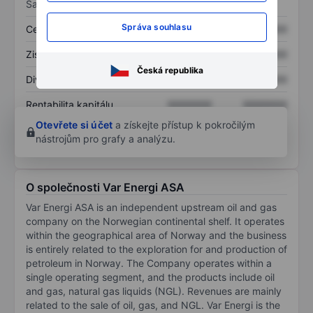
Sazby
Správa souhlasu
Cena/tržby
XXXXXXX
XXXXXXX
Zisk na akcii
XXXXXXX
XXXXXXX
Česká republika
Dividenda na akcii
XXXXXXX
XXXXXXX
Rentabilita kapitálu
XXXXXXX
XXXXXXX
Otevřete si účet
a získejte přístup k pokročilým
nástrojům pro grafy a analýzu.
O společnosti Var Energi ASA
Var Energi ASA is an independent upstream oil and gas
company on the Norwegian continental shelf. It operates
within the geographical area of Norway and the business
is entirely related to the exploration for and production of
petroleum in Norway. The Company operates within a
single operating segment, and the products include oil
and gas, natural gas liquids (NGL). Revenues are mainly
related to the sale of oil, gas, and NGL. Var Energi is the