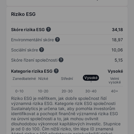
Riziko ESG
Skóre rizika ESG
34,18
Environmentální skóre
18,97
Sociální skóre
10,06
Skóre řízení společnosti
5,15
Kategorie rizika ESG
Vysoké
Vysoké
Zanedbatelné
Nízké
Střední
Velmi
vysoké
0-10
10-20
20-30
30-40
40+
Riziko ESG je měřítkem, jak dobře společnost řídí
významná rizika ESG. Kategorie rizik ESG společnosti
Sustainalytics je určena tak, aby pomohla investorům
identifikovat a pochopit finančně významná rizika ESG
na úrovni společnosti a to, jak mohou ovlivnit
dlouhodobou výkonnost kapitálových investic. Stupnice
je od 0 do 100. Čím nižší riziko, tím lépe (0 znamená
žádné riziko a 100 představuje nejzávažnější riziko).