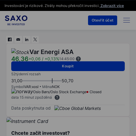
Investování je rizikové. Ztráty mohou překročit investici.
Zobrazit více
Otevřít účet
Var Energi ASA
46,36
+0,06
/
+0,13%
14:45:00
Koupit
52týdenní rozsah
31,00
50,70
Symbol
VAR:xosl
Měna
NOK
Oslo Børs/Oslo Stock Exchange
Closed
data 15 minut zpožděná
Data poskytnuta od
Chcete začít investovat?