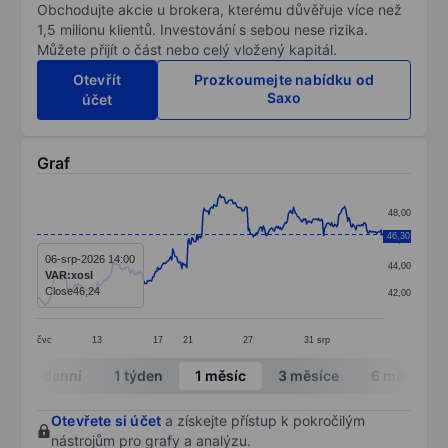
Obchodujte akcie u brokera, kterému důvěřuje více než
1,5 milionu klientů. Investování s sebou nese rizika.
Můžete přijít o část nebo celý vložený kapitál.
Otevřít
Prozkoumejte nabídku od
Saxo
účet
Graf
Chart
48,00
Line chart with 345 data points.
46,30
46,00
The chart has 1 X axis displaying categories.
06-srp-2026 14:00
44,00
VAR:xosl
The chart has 1 Y axis displaying values. Data ranges
Close
46,24
42,00
čvc
13
17
21
27
31
srp
End of interactive chart.
Intradenní
1 týden
1 měsíc
3 měsíce
6 měsíců
Otevřete si účet
a získejte přístup k pokročilým
nástrojům pro grafy a analýzu.