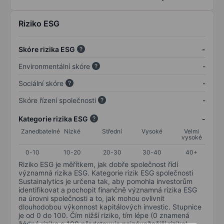
Riziko ESG
Skóre rizika ESG
-
Environmentální skóre
-
Sociální skóre
-
Skóre řízení společnosti
-
Kategorie rizika ESG
-
Zanedbatelné
Nízké
Střední
Vysoké
Velmi
vysoké
0-10
10-20
20-30
30-40
40+
Riziko ESG je měřítkem, jak dobře společnost řídí
významná rizika ESG. Kategorie rizik ESG společnosti
Sustainalytics je určena tak, aby pomohla investorům
identifikovat a pochopit finančně významná rizika ESG
na úrovni společnosti a to, jak mohou ovlivnit
dlouhodobou výkonnost kapitálových investic. Stupnice
je od 0 do 100. Čím nižší riziko, tím lépe (0 znamená
žádné riziko a 100 představuje nejzávažnější riziko).