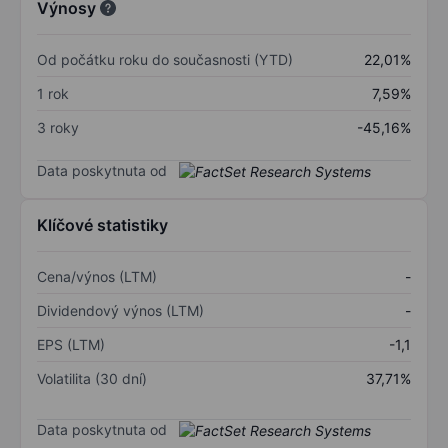
Výnosy
Od počátku roku do současnosti (YTD)
22,01%
1 rok
7,59%
3 roky
-45,16%
Data poskytnuta od
Klíčové statistiky
Cena/výnos (LTM)
-
Dividendový výnos (LTM)
-
EPS (LTM)
-1,1
Volatilita (30 dní)
37,71%
Data poskytnuta od