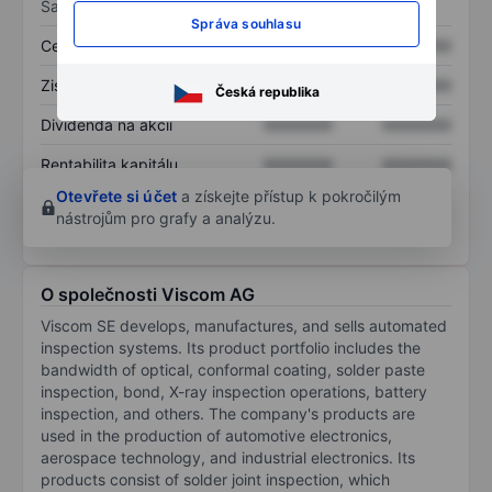
Sazby
Správa souhlasu
Cena/tržby
XXXXXXX
XXXXXXX
Zisk na akcii
XXXXXXX
XXXXXXX
Česká republika
Dividenda na akcii
XXXXXXX
XXXXXXX
Rentabilita kapitálu
XXXXXXX
XXXXXXX
Otevřete si účet
a získejte přístup k pokročilým
nástrojům pro grafy a analýzu.
O společnosti Viscom AG
Viscom SE develops, manufactures, and sells automated
inspection systems. Its product portfolio includes the
bandwidth of optical, conformal coating, solder paste
inspection, bond, X-ray inspection operations, battery
inspection, and others. The company's products are
used in the production of automotive electronics,
aerospace technology, and industrial electronics. Its
products consist of solder joint inspection, which