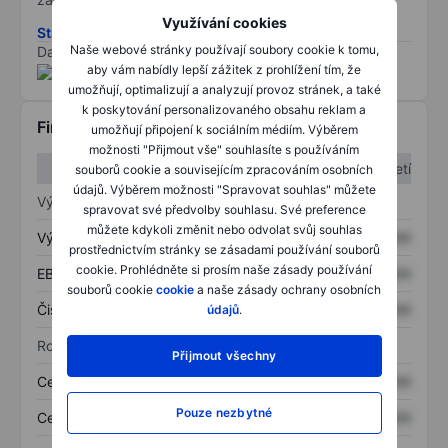
Využívání cookies
Stáhněte si metodiku rizik ESG
Naše webové stránky používají soubory cookie k tomu,
Data poskytnuta od
/
aby vám nabídly lepší zážitek z prohlížení tím, že
umožňují, optimalizují a analyzují provoz stránek, a také
k poskytování personalizovaného obsahu reklam a
Finanční informace
umožňují připojení k sociálním médiím. Výběrem
možnosti "Přijmout vše" souhlasíte s používáním
1. čtvrtletí
2. čtvrtletí
souborů cookie a souvisejícím zpracováním osobních
údajů. Výběrem možnosti "Spravovat souhlas" můžete
Výkaz zisku a ztráty
spravovat své předvolby souhlasu. Své preference
můžete kdykoli změnit nebo odvolat svůj souhlas
Výnos
XXXXXXX
XXXXXXX
prostřednictvím stránky se zásadami používání souborů
cookie. Prohlédněte si prosím naše zásady používání
EBITDA
XXXXXXX
XXXXXXX
souborů cookie
cookie
a naše zásady ochrany osobních
Čistý příjem
XXXXXXX
XXXXXXX
údajů
.
Rozvaha
Přijmout všechny
Celková aktiva
XXXXXXX
XXXXXXX
Pouze nezbytné
Celkový dluh
XXXXXXX
XXXXXXX