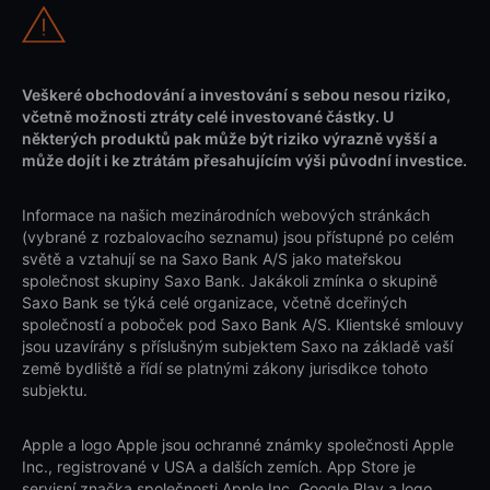
Veškeré obchodování a investování s sebou nesou riziko,
včetně možnosti ztráty celé investované částky. U
některých produktů pak může být riziko výrazně vyšší a
může dojít i ke ztrátám přesahujícím výši původní investice.
Informace na našich mezinárodních webových stránkách
(vybrané z rozbalovacího seznamu) jsou přístupné po celém
světě a vztahují se na Saxo Bank A/S jako mateřskou
společnost skupiny Saxo Bank. Jakákoli zmínka o skupině
Saxo Bank se týká celé organizace, včetně dceřiných
společností a poboček pod Saxo Bank A/S. Klientské smlouvy
jsou uzavírány s příslušným subjektem Saxo na základě vaší
země bydliště a řídí se platnými zákony jurisdikce tohoto
subjektu.
Apple a logo Apple jsou ochranné známky společnosti Apple
Inc., registrované v USA a dalších zemích. App Store je
servisní značka společnosti Apple Inc. Google Play a logo