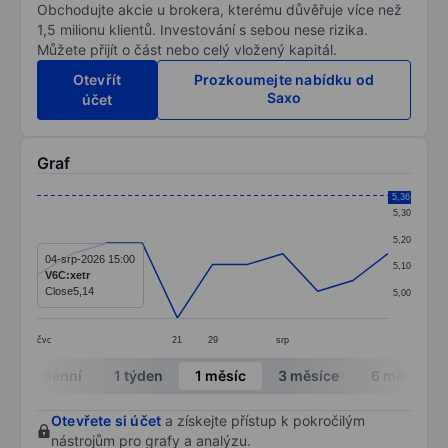
Obchodujte akcie u brokera, kterému důvěřuje více než
1,5 milionu klientů. Investování s sebou nese rizika.
Můžete přijít o část nebo celý vložený kapitál.
Otevřít
Prozkoumejte nabídku od
Saxo
účet
Graf
Chart
5,36
5,30
Line chart with 11 data points.
5,20
The chart has 1 X axis displaying categories.
04-srp-2026 15:00
5,10
V6C:xetr
The chart has 1 Y axis displaying values. Data ranges 
Close
5,14
5,00
čvc
21
29
srp
End of interactive chart.
Intradenní
1 týden
1 měsíc
3 měsíce
6 měsíců
Otevřete si účet
a získejte přístup k pokročilým
nástrojům pro grafy a analýzu.