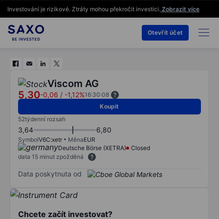
Investování je rizikové. Ztráty mohou překročit investici.
Zobrazit více
Otevřít účet
Viscom AG
5,30
-0,06
/
-1,12%
16:30:08
Koupit
52týdenní rozsah
3,64
6,80
Symbol
V6C:xetr
Měna
EUR
Deutsche Börse (XETRA)
Closed
data 15 minut zpožděná
Data poskytnuta od
Chcete začít investovat?