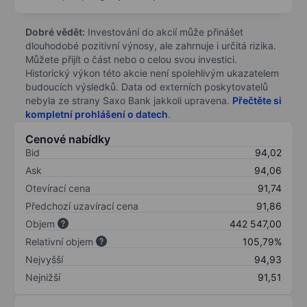
Dobré vědět:
Investování do akcií může přinášet
dlouhodobé pozitivní výnosy, ale zahrnuje i určitá rizika.
Můžete přijít o část nebo o celou svou investici.
Historický výkon této akcie není spolehlivým ukazatelem
budoucích výsledků. Data od externích poskytovatelů
nebyla ze strany Saxo Bank jakkoli upravena.
Přečtěte si
kompletní prohlášení o datech
.
Cenové nabídky
Bid
94,02
Ask
94,06
Otevírací cena
91,74
Předchozí uzavírací cena
91,86
Objem
442 547,00
Relativní objem
105,79%
Nejvyšší
94,93
Nejnižší
91,51