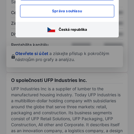
Sazby
Správa souhlasu
Cena/tržby
XXXXXXX
XXXXXXX
Zisk na akcii
XXXXXXX
XXXXXXX
Česká republika
Dividenda na akcii
XXXXXXX
XXXXXXX
Rentabilita kapitálu
XXXXXXX
XXXXXXX
Otevřete si účet
a získejte přístup k pokročilým
nástrojům pro grafy a analýzu.
O společnosti UFP Industries Inc.
UFP Industries Inc is a supplier of lumber to the
manufactured housing industry. Today UFP Industries is
a multibillion-dollar holding company with subsidiaries
around the globe that serve three markets: retail,
packaging and construction. Its business segments
consist of UFP Retail Solutions, UFP Packaging, UFP
Construction, All other and Corporate. It describes itself
as an innovation company, a logistics company, a design