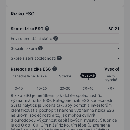
Riziko ESG
Skóre rizika ESG
30,21
Environmentální skóre
-
Sociální skóre
-
Skóre řízení společnosti
-
Kategorie rizika ESG
Vysoké
Vysoké
Zanedbatelné
Nízké
Střední
Velmi
vysoké
0-10
10-20
20-30
30-40
40+
Riziko ESG je měřítkem, jak dobře společnost řídí
významná rizika ESG. Kategorie rizik ESG společnosti
Sustainalytics je určena tak, aby pomohla investorům
identifikovat a pochopit finančně významná rizika ESG
na úrovni společnosti a to, jak mohou ovlivnit
dlouhodobou výkonnost kapitálových investic. Stupnice
je od 0 do 100. Čím nižší riziko, tím lépe (0 znamená
žádné riziko a 100 představuje nejzávažnější riziko).