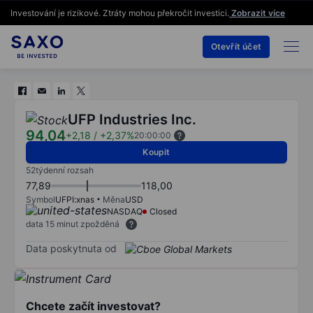
Investování je rizikové. Ztráty mohou překročit investici.
Zobrazit více
Otevřít účet
UFP Industries Inc.
94,04
+2,18
/
+2,37%
20:00:00
Koupit
52týdenní rozsah
77,89
118,00
Symbol
UFPI:xnas
Měna
USD
NASDAQ
Closed
data 15 minut zpožděná
Data poskytnuta od
Chcete začít investovat?