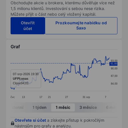
Obchodujte akcie u brokera, kterému důvěřuje více než
1,5 milionu klientů. Investování s sebou nese rizika.
Můžete přijít o část nebo celý vložený kapitál.
Otevřít
Prozkoumejte nabídku od
Saxo
účet
Graf
Chart
93,00
91,86
Line chart with 299 data points.
90,00
The chart has 1 X axis displaying categories.
07-srp-2026 19:30
87,00
UFPI:xnas
The chart has 1 Y axis displaying values. Data ranges 
Close
94,01
84,00
čvc
13
17
21
27
31
srp
7
End of interactive chart.
Intradenní
1 týden
1 měsíc
3 měsíce
6 měsíců
Otevřete si účet
a získejte přístup k pokročilým
nástrojům pro grafy a analýzu.