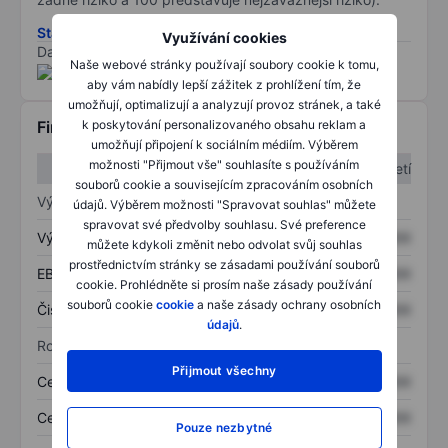
Stáhněte si metodiku rizik ESG
Využívání cookies
Data poskytnuta od
/
Naše webové stránky používají soubory cookie k tomu,
aby vám nabídly lepší zážitek z prohlížení tím, že
umožňují, optimalizují a analyzují provoz stránek, a také
k poskytování personalizovaného obsahu reklam a
Finanční informace
umožňují připojení k sociálním médiím. Výběrem
možnosti "Přijmout vše" souhlasíte s používáním
1. čtvrtletí
2. čtvrtletí
souborů cookie a souvisejícím zpracováním osobních
Výkaz zisku a ztráty
údajů. Výběrem možnosti "Spravovat souhlas" můžete
spravovat své předvolby souhlasu. Své preference
Výnos
XXXXXXX
XXXXXXX
můžete kdykoli změnit nebo odvolat svůj souhlas
prostřednictvím stránky se zásadami používání souborů
EBITDA
XXXXXXX
XXXXXXX
cookie. Prohlédněte si prosím naše zásady používání
souborů cookie
cookie
a naše zásady ochrany osobních
Čistý příjem
XXXXXXX
XXXXXXX
údajů
.
Rozvaha
Přijmout všechny
Celková aktiva
XXXXXXX
XXXXXXX
Celkový dluh
XXXXXXX
XXXXXXX
Pouze nezbytné