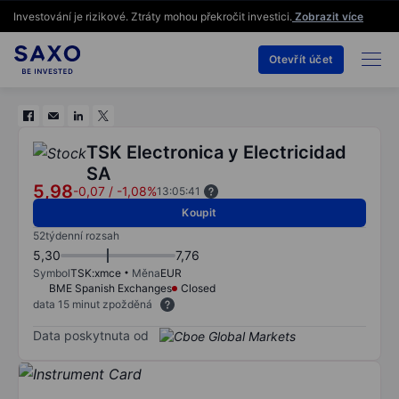
Investování je rizikové. Ztráty mohou překročit investici.
Zobrazit více
Otevřít účet
TSK Electronica y Electricidad
SA
5,98
-0,07
/
-1,08%
13:05:41
Koupit
52týdenní rozsah
5,30
7,76
Symbol
TSK:xmce
Měna
EUR
BME Spanish Exchanges
Closed
data 15 minut zpožděná
Data poskytnuta od