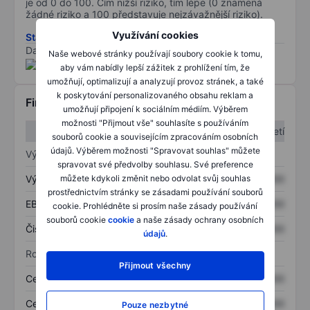
je od 0 do 100. Čím nižší riziko, tím lépe (0 znamená
žádné riziko a 100 představuje nejzávažnější riziko).
Využívání cookies
Stáhněte si metodiku rizik ESG
Data poskytnuta od
/
Naše webové stránky používají soubory cookie k tomu,
aby vám nabídly lepší zážitek z prohlížení tím, že
umožňují, optimalizují a analyzují provoz stránek, a také
k poskytování personalizovaného obsahu reklam a
Finanční informace
umožňují připojení k sociálním médiím. Výběrem
možnosti "Přijmout vše" souhlasíte s používáním
1. čtvrtletí
2. čtvrtletí
souborů cookie a souvisejícím zpracováním osobních
údajů. Výběrem možnosti "Spravovat souhlas" můžete
Výkaz zisku a ztráty
spravovat své předvolby souhlasu. Své preference
můžete kdykoli změnit nebo odvolat svůj souhlas
Výnos
XXXXXXX
XXXXXXX
prostřednictvím stránky se zásadami používání souborů
EBITDA
XXXXXXX
XXXXXXX
cookie. Prohlédněte si prosím naše zásady používání
souborů cookie
cookie
a naše zásady ochrany osobních
Čistý příjem
XXXXXXX
XXXXXXX
údajů
.
Rozvaha
Přijmout všechny
Celková aktiva
XXXXXXX
XXXXXXX
Celkový dluh
XXXXXXX
XXXXXXX
Pouze nezbytné