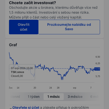
Chcete začít investovat?
Obchodujte akcie u brokera, kterému důvěřuje více než
1,5 milionu klientů. Investování s sebou nese rizika.
Můžete přijít o část nebo celý vložený kapitál.
Otevřít
Prozkoumejte nabídku od
Saxo
účet
Graf
Chart
6,50
Line chart with 325 data points.
6,25
The chart has 1 X axis displaying categories.
07-srp-2026 15:00
6,04
6,00
TSK:xmce
The chart has 1 Y axis displaying values. Data ranges 
Close
6,00
5,75
čvc
14
20
24
28
srp
7
End of interactive chart.
Intradenní
1 týden
1 měsíc
3 měsíce
6 měsíců
Otevřete si účet
a získejte přístup k pokročilým