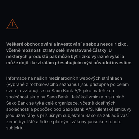
Veškeré obchodování a investování s sebou nesou riziko,
včetně možnosti ztráty celé investované částky. U
některých produktů pak může být riziko výrazně vyšší a
může dojít i ke ztrátám přesahujícím výši původní investice.
Informace na našich mezinárodních webových stránkách
(vybrané z rozbalovacího seznamu) jsou přístupné po celém
světě a vztahují se na Saxo Bank A/S jako mateřskou
společnost skupiny Saxo Bank. Jakákoli zmínka o skupině
Saxo Bank se týká celé organizace, včetně dceřiných
společností a poboček pod Saxo Bank A/S. Klientské smlouvy
jsou uzavírány s příslušným subjektem Saxo na základě vaší
země bydliště a řídí se platnými zákony jurisdikce tohoto
subjektu.