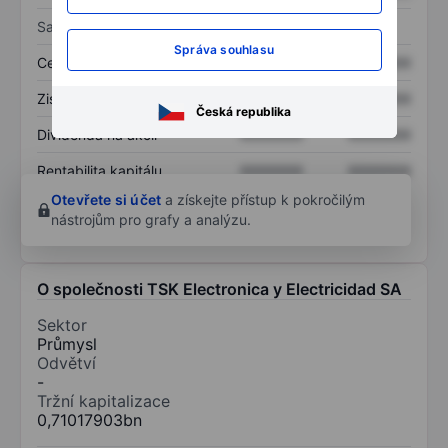
Sazby
Správa souhlasu
Cena/tržby
XXXXXXX
XXXXXXX
Zisk na akcii
XXXXXXX
XXXXXXX
Česká republika
Dividenda na akcii
XXXXXXX
XXXXXXX
Rentabilita kapitálu
XXXXXXX
XXXXXXX
Otevřete si účet
a získejte přístup k pokročilým
nástrojům pro grafy a analýzu.
O společnosti TSK Electronica y Electricidad SA
Sektor
Průmysl
Odvětví
-
Tržní kapitalizace
0,71017903bn