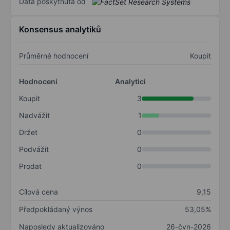
Data poskytnuta od
Konsensus analytiků
Průměrné hodnocení
Koupit
Hodnocení
Analytici
Koupit
3
Nadvážit
1
Držet
0
Podvážit
0
Prodat
0
Cílová cena
9,15
Předpokládaný výnos
53,05%
Naposledy aktualizováno
26-čvn-2026