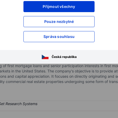
Přijmout všechny
XXXXXXX
XXXXXXX
XXXXXXX
XXXXXXX
Pouze nezbytné
XXXXXXX
XXXXXXX
Otevřete si účet
a získejte přístup k p
Správa souhlasu
XXXXXXX
XXXXXXX
c.
Česká republika
l estate finance company. It originates, acquires, and manages com
 of first mortgage loans and senior participation interests in first m
kets in the United States. The company's objective is to provide attr
ns and capital appreciation. It focuses on directly originating and sel
ty commercial real estate properties undergoing some form of transi