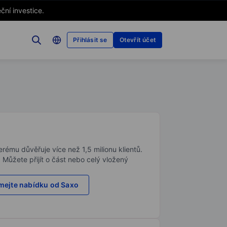
ční investice.
Přihlásit se
Otevřít účet
rému důvěřuje více než 1,5 milionu klientů.
. Můžete přijít o část nebo celý vložený
ejte nabídku od Saxo