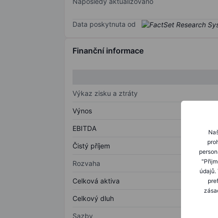
Naposledy aktualizováno
Data poskytnuta od
Finanční informace
Výkaz zisku a ztráty
Výnos
EBITDA
Naš
proh
Čistý příjem
person
"Přij
Rozvaha
údajů.
Celková aktiva
pre
zásad
Celkový dluh
Sazby