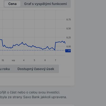
Cena
Graf s vyspělými funkcemi
8,75
8,50
8,25
8,00
7,89
31
srp
4
5
6
7
u roku
Dostupný časový úsek
ijít o část nebo o celou svou investici.
byla ze strany Saxo Bank jakkoli upravena.