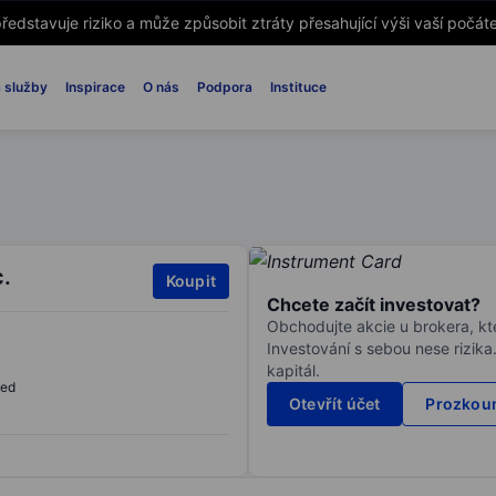
ředstavuje riziko a může způsobit ztráty přesahující výši vaší počáte
 služby
Inspirace
O nás
Podpora
Instituce
c.
Koupit
Chcete začít investovat?
Obchodujte akcie u brokera, kte
Investování s sebou nese rizika
kapitál.
sed
Otevřít účet
Prozkoum