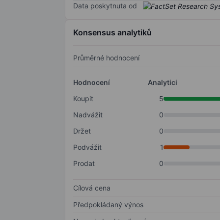
Data poskytnuta od
Konsensus analytiků
Průměrné hodnocení
Hodnocení
Analytici
Koupit
5
Nadvážit
0
Držet
0
Podvážit
1
Prodat
0
Cílová cena
Předpokládaný výnos