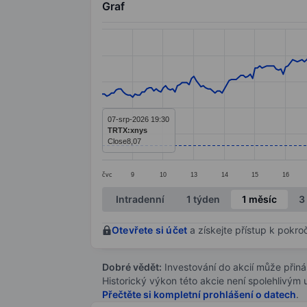
Graf
Chart
Line chart with 299 data points.
The chart has 1 X axis displaying categ
The chart has 1 Y axis displaying value
07-srp-2026 19:30
TRTX:xnys
Close
8,07
čvc
9
10
13
14
15
16
End of interactive chart.
Intradenní
1 týden
1 měsíc
3
Otevřete si účet
a získejte přístup k pokro
Dobré vědět:
Investování do akcií může přináše
Historický výkon této akcie není spolehlivým
Přečtěte si kompletní prohlášení o datech
.