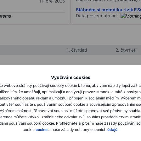
11-bře-2026
Stáhněte si metodiku rizik E
Data poskytnuta od
1. čtvrtletí
2. čtvrtletí
XXXXXXX
XXXXXXX
Využívání cookies
XXXXXXX
XXXXXXX
e webové stránky používají soubory cookie k tomu, aby vám nabídly lepší zážit
lížení tím, že umožňují, optimalizují a analyzují provoz stránek, a také k poskyt
XXXXXXX
XXXXXXX
alizovaného obsahu reklam a umožňují připojení k sociálním médiím. Výběrem m
mout vše" souhlasíte s používáním souborů cookie a souvisejícím zpracováním os
 Výběrem možnosti "Spravovat souhlas" můžete spravovat své předvolby souhla
XXXXXXX
XXXXXXX
ference můžete kdykoli změnit nebo odvolat svůj souhlas prostřednictvím stránk
ami používání souborů cookie. Prohlédněte si prosím naše zásady používání s
XXXXXXX
XXXXXXX
cookie
cookie
a naše zásady ochrany osobních
údajů
.