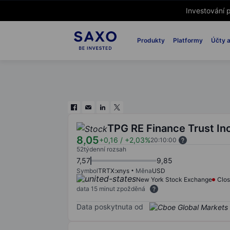
Investování p
Produkty
Platformy
Účty a
TPG RE Finance Trust In
8,05
+0,16
/
+2,03%
20:10:00
52týdenní rozsah
7,57
9,85
Symbol
TRTX:xnys
Měna
USD
New York Stock Exchange
Clo
data 15 minut zpožděná
Data poskytnuta od