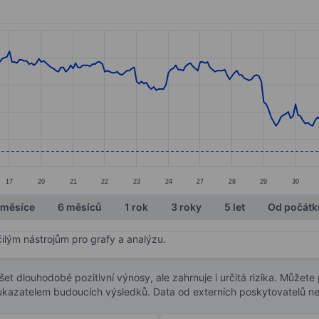
ories.
s. Data ranges from 7.89 to 8.81.
17
20
21
22
23
24
27
28
29
30
 měsíce
6 měsíců
1 rok
3 roky
5 let
Od počátk
čilým nástrojům pro grafy a analýzu.
t dlouhodobé pozitivní výnosy, ale zahrnuje i určitá rizika. Můžete př
 ukazatelem budoucích výsledků. Data od externích poskytovatelů ne