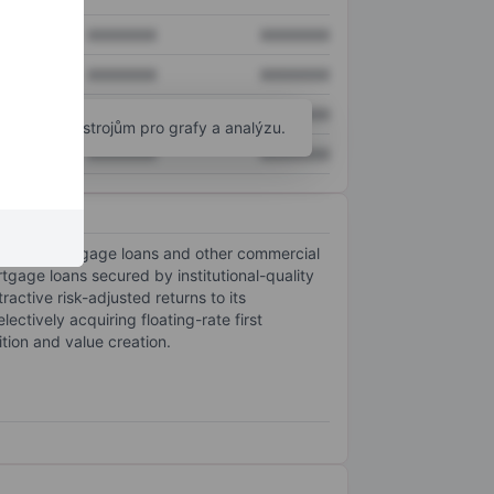
XXXXXXX
XXXXXXX
XXXXXXX
XXXXXXX
XXXXXXX
XXXXXXX
okročilým nástrojům pro grafy a analýzu.
XXXXXXX
XXXXXXX
mercial mortgage loans and other commercial
ortgage loans secured by institutional-quality
active risk-adjusted returns to its
ectively acquiring floating-rate first
tion and value creation.