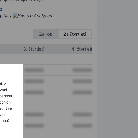
SG
/
Za rok
Za čtvrtletí
3. čtvrtletí
4. čtvrtletí
XXXXXXX
XXXXXXX
XXXXXXX
XXXXXXX
ek z
ování
XXXXXXX
XXXXXXX
ožnosti
obních
su. Své
XXXXXXX
XXXXXXX
y se
ouborů
XXXXXXX
XXXXXXX