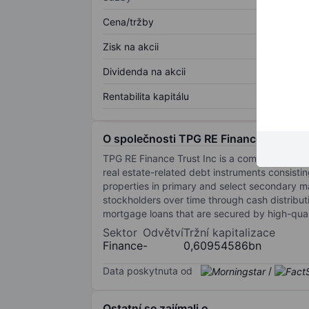
Cena/tržby
Zisk na akcii
Dividenda na akcii
Rentabilita kapitálu
O společnosti TPG RE Finance Trust In
TPG RE Finance Trust Inc is a commercial rea
real estate-related debt instruments consisting
properties in primary and select secondary mar
stockholders over time through cash distributio
mortgage loans that are secured by high-quali
Sektor
Odvětví
Tržní kapitalizace
Finance
-
0,60954586bn
Data poskytnuta od
/
Ostatní se zajímali o