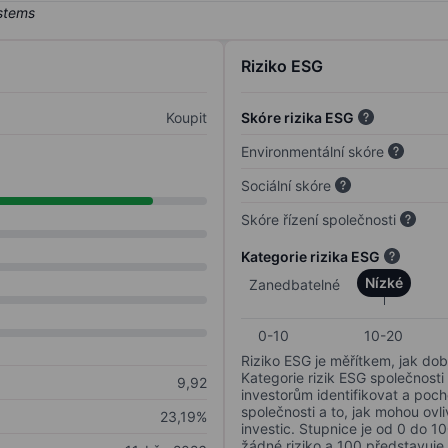
Riziko ESG
Koupit
Skóre rizika ESG
Environmentální skóre
Sociální skóre
Skóre řízení společnosti
Kategorie rizika ESG
Nízké
Zanedbatelné
0-10
10-20
Riziko ESG je měřítkem, jak dob
Kategorie rizik ESG společnosti
9,92
investorům identifikovat a poc
společnosti a to, jak mohou ov
23,19%
investic. Stupnice je od 0 do 10
žádné riziko a 100 představuje 