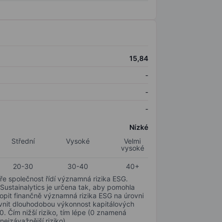
15,84
-
-
-
Nízké
Střední
Vysoké
Velmi
vysoké
20-30
30-40
40+
ře společnost řídí významná rizika ESG.
 Sustainalytics je určena tak, aby pomohla
hopit finančně významná rizika ESG na úrovni
livnit dlouhodobou výkonnost kapitálových
0. Čím nižší riziko, tím lépe (0 znamená
nejzávažnější riziko).