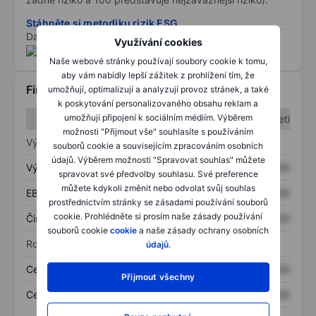
Stáhněte si metodiku rizik ESG
Data poskytnuta od
/
Využívání cookies
Naše webové stránky používají soubory cookie k tomu,
aby vám nabídly lepší zážitek z prohlížení tím, že
Finanční informace
umožňují, optimalizují a analyzují provoz stránek, a také
k poskytování personalizovaného obsahu reklam a
umožňují připojení k sociálním médiím. Výběrem
1. čtvrtletí
2. čtvrtletí
možnosti "Přijmout vše" souhlasíte s používáním
Výkaz zisku a ztráty
souborů cookie a souvisejícím zpracováním osobních
údajů. Výběrem možnosti "Spravovat souhlas" můžete
Výnos
XXXXXXX
XXXXXXX
spravovat své předvolby souhlasu. Své preference
můžete kdykoli změnit nebo odvolat svůj souhlas
EBITDA
XXXXXXX
XXXXXXX
prostřednictvím stránky se zásadami používání souborů
cookie. Prohlédněte si prosím naše zásady používání
Čistý příjem
XXXXXXX
XXXXXXX
souborů cookie
cookie
a naše zásady ochrany osobních
Rozvaha
údajů
.
Celková aktiva
XXXXXXX
XXXXXXX
Přijmout všechny
Celkový dluh
XXXXXXX
XXXXXXX