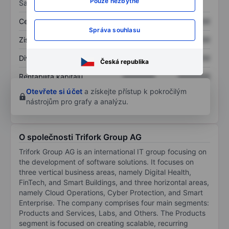
Pouze nezbytné
Sazby
Cena/tržby
XXXXXXX
XXXXXXX
Správa souhlasu
Zisk na akcii
XXXXXXX
XXXXXXX
Dividenda na akcii
XXXXXXX
XXXXXXX
Česká republika
Rentabilita kapitálu
XXXXXXX
XXXXXXX
Otevřete si účet
a získejte přístup k pokročilým
nástrojům pro grafy a analýzu.
O společnosti Trifork Group AG
Trifork Group AG is an international IT group focusing on
the development of software solutions. It focuses on
three vertical business areas, namely Digital Health,
FinTech, and Smart Buildings, and three horizontal areas,
namely Cloud Operations, Cyber Protection, and Smart
Enterprise. The company comprises four main segments:
Products and Services, Labs, and Others. The Products
segment is focused on creating scalable, recurring