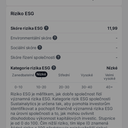
Riziko ESG
Skóre rizika ESG
11,99
Environmentální skóre
-
Sociální skóre
-
Skóre řízení společnosti
-
Kategorie rizika ESG
Nízké
Nízké
Zanedbatelné
Střední
Vysoké
Velmi
vysoké
0-10
10-20
20-30
30-40
40+
Riziko ESG je měřítkem, jak dobře společnost řídí
významná rizika ESG. Kategorie rizik ESG společnosti
Sustainalytics je určena tak, aby pomohla investorům
identifikovat a pochopit finančně významná rizika ESG
na úrovni společnosti a to, jak mohou ovlivnit
dlouhodobou výkonnost kapitálových investic. Stupnice
je od 0 do 100. Čím nižší riziko, tím lépe (0 znamená
žádné riziko a 100 představuje nejzávažnější riziko).