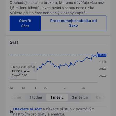
Obchodujte akcie u brokera, kterému důvěřuje více než
1,5 milionu klientů. Investování s sebou nese rizika.
Můžete přijít o část nebo celý vložený kapitál.
Otevřít
Prozkoumejte nabídku od
Saxo
účet
Graf
Chart
115,00
115,00
Line chart with 212 data points.
110,00
The chart has 1 X axis displaying categories.
06-srp-2026 07:30
105,00
TRIFOR:xcse
The chart has 1 Y axis displaying values. Data ranges 
Close
115,00
100,00
čvc
13
17
21
27
31
End of interactive chart.
Intradenní
1 týden
1 měsíc
3 měsíce
6 měsíců
Otevřete si účet
a získejte přístup k pokročilým
nástrojům pro grafy a analýzu.