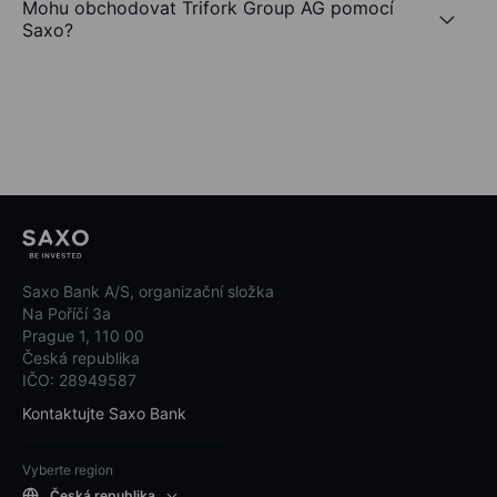
Mohu obchodovat Trifork Group AG pomocí
Saxo?
Saxo Bank A/S, organizační složka
Na Poříčí 3a
Prague 1, 110 00
Česká republika
IČO: 28949587
Kontaktujte Saxo Bank
Vyberte region
Česká republika