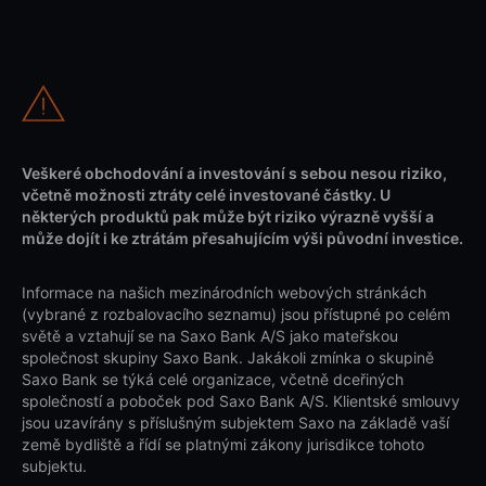
Veškeré obchodování a investování s sebou nesou riziko,
včetně možnosti ztráty celé investované částky. U
některých produktů pak může být riziko výrazně vyšší a
může dojít i ke ztrátám přesahujícím výši původní investice.
Informace na našich mezinárodních webových stránkách
(vybrané z rozbalovacího seznamu) jsou přístupné po celém
světě a vztahují se na Saxo Bank A/S jako mateřskou
společnost skupiny Saxo Bank. Jakákoli zmínka o skupině
Saxo Bank se týká celé organizace, včetně dceřiných
společností a poboček pod Saxo Bank A/S. Klientské smlouvy
jsou uzavírány s příslušným subjektem Saxo na základě vaší
země bydliště a řídí se platnými zákony jurisdikce tohoto
subjektu.