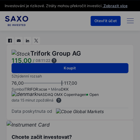
Investování je rizikové. Ztráty mohou překročit investici.
Zobrazit více
Otevřít účet
Trifork Group AG
115,00
/
08:11:22
Koupit
52týdenní rozsah
76,00
117,00
Symbol
TRIFOR:xcse
Měna
DKK
NASDAQ OMX Copenhagen
Open
data 15 minut zpožděná
Data poskytnuta od
Chcete začít investovat?