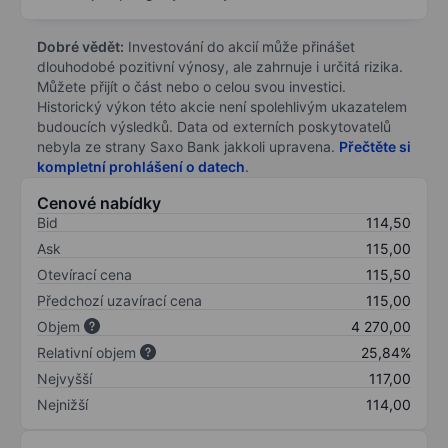
Dobré vědět:
Investování do akcií může přinášet
dlouhodobé pozitivní výnosy, ale zahrnuje i určitá rizika.
Můžete přijít o část nebo o celou svou investici.
Historický výkon této akcie není spolehlivým ukazatelem
budoucích výsledků. Data od externích poskytovatelů
nebyla ze strany Saxo Bank jakkoli upravena.
Přečtěte si
kompletní prohlášení o datech
.
Cenové nabídky
Bid
114,50
Ask
115,00
Otevírací cena
115,50
Předchozí uzavírací cena
115,00
Objem
4 270,00
Relativní objem
25,84%
Nejvyšší
117,00
Nejnižší
114,00