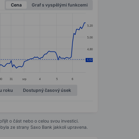
Cena
Graf s vyspělými funkcemi
5,20
5,00
4,80
4,62
4,60
30
31
srp
4
5
6
u roku
Dostupný časový úsek
ijít o část nebo o celou svou investici.
byla ze strany Saxo Bank jakkoli upravena.