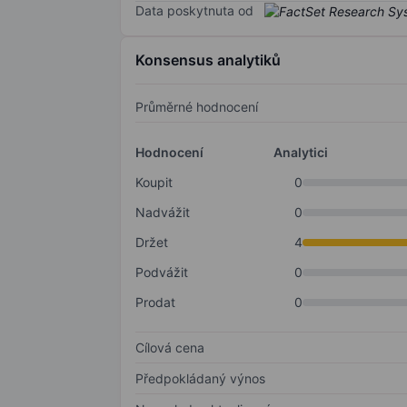
Data poskytnuta od
Konsensus analytiků
Průměrné hodnocení
Hodnocení
Analytici
Koupit
0
Nadvážit
0
Držet
4
Podvážit
0
Prodat
0
Cílová cena
Předpokládaný výnos