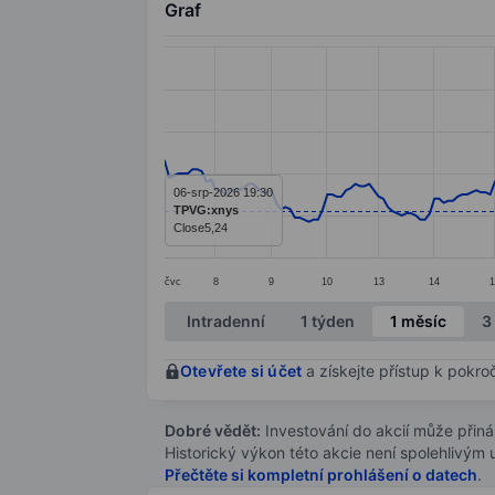
Graf
Chart
Line chart with 244 data points.
The chart has 1 X axis displaying categ
The chart has 1 Y axis displaying value
06-srp-2026 19:30
TPVG:xnys
Close
5,24
čvc
8
9
10
13
14
1
End of interactive chart.
Intradenní
1 týden
1 měsíc
3
Otevřete si účet
a získejte přístup k pokro
Dobré vědět:
Investování do akcií může přináše
Historický výkon této akcie není spolehlivým
Přečtěte si kompletní prohlášení o datech
.