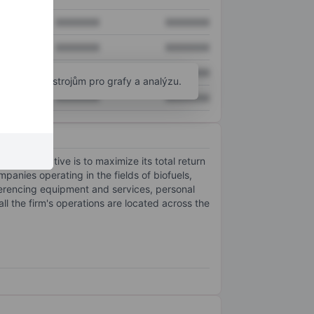
XXXXXXX
XXXXXXX
XXXXXXX
XXXXXXX
XXXXXXX
XXXXXXX
okročilým nástrojům pro grafy a analýzu.
XXXXXXX
XXXXXXX
nt objective is to maximize its total return
panies operating in the fields of biofuels,
erencing equipment and services, personal
all the firm's operations are located across the