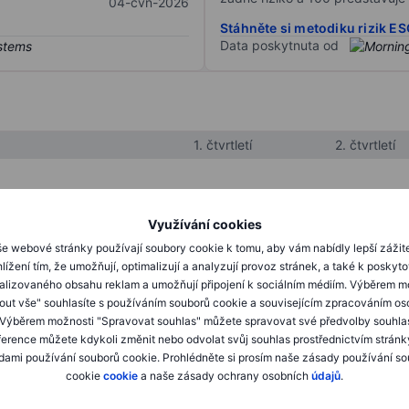
04-čvn-2026
Stáhněte si metodiku rizik E
Data poskytnuta od
1. čtvrtletí
2. čtvrtletí
XXXXXXX
XXXXXXX
Využívání cookies
XXXXXXX
XXXXXXX
e webové stránky používají soubory cookie k tomu, aby vám nabídly lepší zážit
lížení tím, že umožňují, optimalizují a analyzují provoz stránek, a také k poskyt
XXXXXXX
XXXXXXX
alizovaného obsahu reklam a umožňují připojení k sociálním médiím. Výběrem m
mout vše" souhlasíte s používáním souborů cookie a souvisejícím zpracováním os
 Výběrem možnosti "Spravovat souhlas" můžete spravovat své předvolby souhla
XXXXXXX
XXXXXXX
ference můžete kdykoli změnit nebo odvolat svůj souhlas prostřednictvím stránk
ami používání souborů cookie. Prohlédněte si prosím naše zásady používání s
XXXXXXX
XXXXXXX
cookie
cookie
a naše zásady ochrany osobních
údajů
.