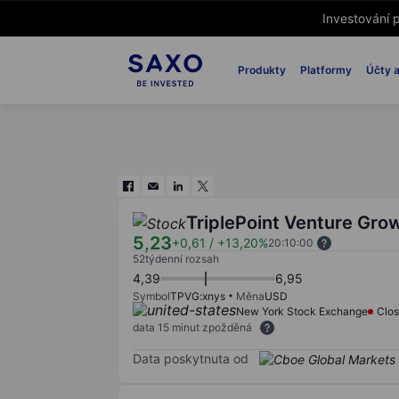
Investování p
Produkty
Platformy
Účty a
TriplePoint Venture Gro
5,23
+0,61
/
+13,20%
20:10:00
52týdenní rozsah
4,39
6,95
Symbol
TPVG:xnys
Měna
USD
New York Stock Exchange
Clo
data 15 minut zpožděná
Data poskytnuta od