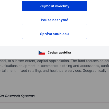
Přijmout všechny
XXXXXXX
XXXXXXX
XXXXXXX
XXXXXXX
Pouze nezbytné
XXXXXXX
XXXXXXX
Otevřete si účet
a získejte přístup k p
Správa souhlasu
XXXXXXX
XXXXXXX
owth BDC
Česká republika
sed-end, non-diversified management investment company. Its investme
and, to a lesser extent, capital appreciation. The fund focuses on com
mmunications equipment, e-commerce, clothing and accessories, conf
ertainment, mixed retailing, and healthcare services. Geographically, 