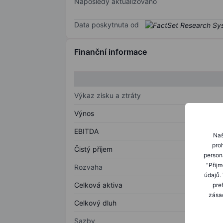
Naposledy aktualizováno
Data poskytnuta od
Finanční informace
Výkaz zisku a ztráty
Výnos
EBITDA
Naš
proh
Čistý příjem
person
"Přij
Rozvaha
údajů.
Celková aktiva
pre
zásad
Celkový dluh
Sazby