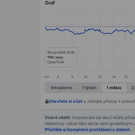
Graf
Chart
Line chart with 281 data points.
The chart has 1 X axis displaying categ
The chart has 1 Y axis displaying value
06-srp-2026 15:30
TNC:xnys
Close
73,44
čvc
8
9
10
13
14
15
End of interactive chart.
Intradenní
1 týden
1 měsíc
3
Otevřete si účet
a získejte přístup k pokro
Dobré vědět:
Investování do akcií může přináše
Historický výkon této akcie není spolehlivým
Přečtěte si kompletní prohlášení o datech
.