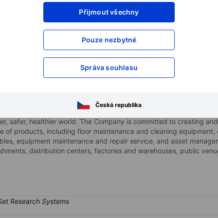
Přijmout všechny
XXXXXXX
XXXXXXX
XXXXXXX
XXXXXXX
Pouze nezbytné
XXXXXXX
XXXXXXX
Otevřete si účet
a získejte přístup k p
Správa souhlasu
XXXXXXX
XXXXXXX
Česká republika
turing and marketing solutions that empower customers to achieve q
er, safer, healthier world. The Company is committed to creating an
te of products, including floor maintenance and cleaning equipment,
bles, equipment maintenance and repair service, and asset manageme
lishments, distribution centers, factories and warehouses, public ven