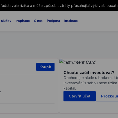
ředstavuje riziko a může způsobit ztráty přesahující výši vaší počáte
 služby
Inspirace
O nás
Podpora
Instituce
Koupit
Chcete začít investovat?
Obchodujte akcie u brokera, kte
Investování s sebou nese rizika
kapitál.
n
Otevřít účet
Prozkoum