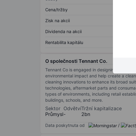
Cena/tržby
Zisk na akcii
Dividenda na akcii
Rentabilita kapitálu
O společnosti Tennant Co.
Tennant Co is engaged in designing, manufac
environmental impact and help create a clean
cleaning innovations to enhance its broad sui
technologies, aftermarket parts and consuma
types of environments, including retail estab
buildings, schools, and more.
Sektor
Odvětví
Tržní kapitalizace
Průmysl
-
2bn
Data poskytnuta od
/