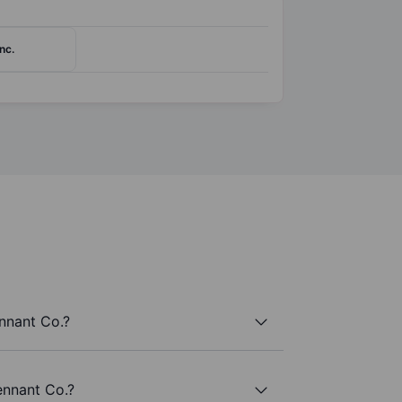
nc.
nnant Co.?
ennant Co.?