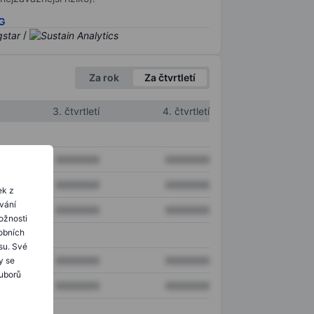
SG
/
Za rok
Za čtvrtletí
3. čtvrtletí
4. čtvrtletí
XXXXXXX
XXXXXXX
XXXXXXX
XXXXXXX
ek z
ování
XXXXXXX
XXXXXXX
ožnosti
obních
su. Své
XXXXXXX
XXXXXXX
y se
ouborů
XXXXXXX
XXXXXXX