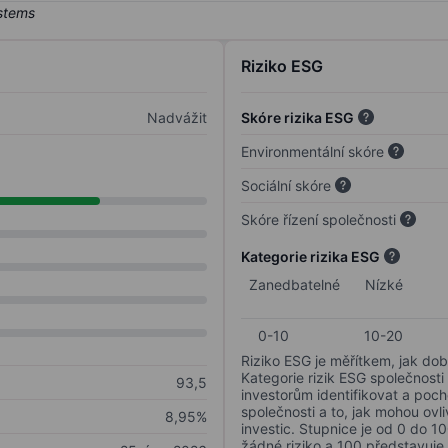
Riziko ESG
Nadvážit
Skóre rizika ESG
Environmentální skóre
Sociální skóre
Skóre řízení společnosti
Kategorie rizika ESG
Zanedbatelné
Nízké
0-10
10-20
Riziko ESG je měřítkem, jak dob
Kategorie rizik ESG společnosti
93,5
investorům identifikovat a poc
společnosti a to, jak mohou ov
8,95%
investic. Stupnice je od 0 do 10
žádné riziko a 100 představuje 