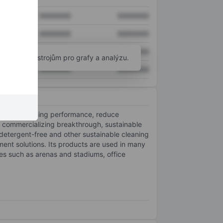
XXXXXXX
XXXXXXX
XXXXXXX
XXXXXXX
XXXXXXX
XXXXXXX
okročilým nástrojům pro grafy a analýzu.
XXXXXXX
XXXXXXX
uality cleaning performance, reduce
d commercializing breakthrough, sustainable
 detergent-free and other sustainable cleaning
nt solutions. Its products are used in many
ues such as arenas and stadiums, office