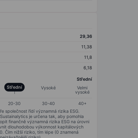
29,36
11,38
11,8
6,18
Střední
Střední
Vysoké
Velmi
vysoké
20-30
30-40
40+
ře společnost řídí významná rizika ESG.
 Sustainalytics je určena tak, aby pomohla
hopit finančně významná rizika ESG na úrovni
livnit dlouhodobou výkonnost kapitálových
0. Čím nižší riziko, tím lépe (0 znamená
nejzávažnější riziko).