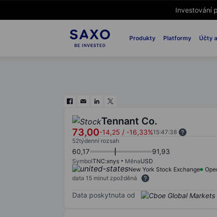
Investování p
Produkty
Platformy
Účty a
Tennant Co.
73,00
-14,25
/
-16,33%
15:47:38
52týdenní rozsah
60,17
91,93
Symbol
TNC:xnys
Měna
USD
New York Stock Exchange
Ope
data 15 minut zpožděná
Data poskytnuta od