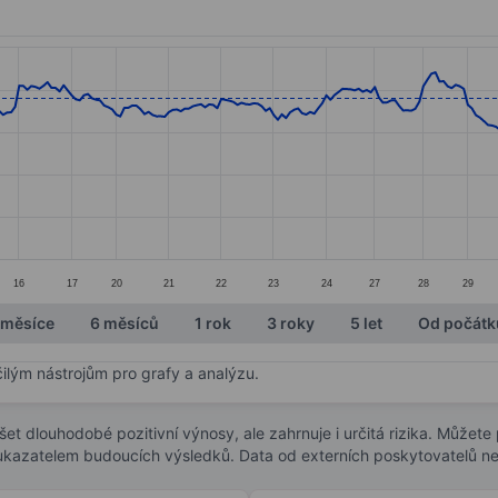
ories.
s. Data ranges from 73.44 to 89.67.
16
17
20
21
22
23
24
27
28
29
 měsíce
6 měsíců
1 rok
3 roky
5 let
Od počátk
čilým nástrojům pro grafy a analýzu.
t dlouhodobé pozitivní výnosy, ale zahrnuje i určitá rizika. Můžete př
 ukazatelem budoucích výsledků. Data od externích poskytovatelů ne