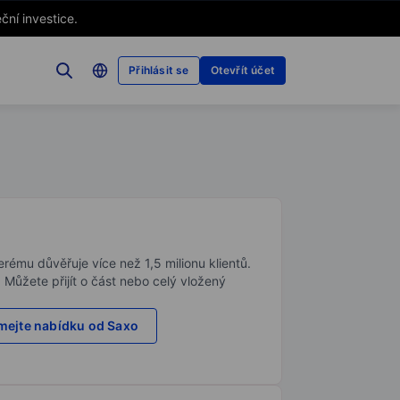
ční investice.
Přihlásit se
Otevřít účet
rému důvěřuje více než 1,5 milionu klientů.
. Můžete přijít o část nebo celý vložený
ejte nabídku od Saxo