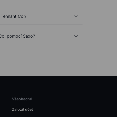
 Tennant Co.?
Co. pomocí Saxo?
Všeobecné
Založit účet