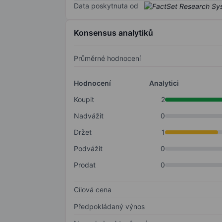
Data poskytnuta od
Konsensus analytiků
Průměrné hodnocení
Hodnocení
Analytici
Koupit
2
Nadvážit
0
Držet
1
Podvážit
0
Prodat
0
Cílová cena
Předpokládaný výnos