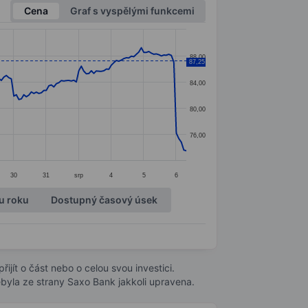
Cena
Graf s vyspělými funkcemi
88,00
87,25
84,00
80,00
76,00
30
31
srp
4
5
6
u roku
Dostupný časový úsek
ijít o část nebo o celou svou investici.
byla ze strany Saxo Bank jakkoli upravena.