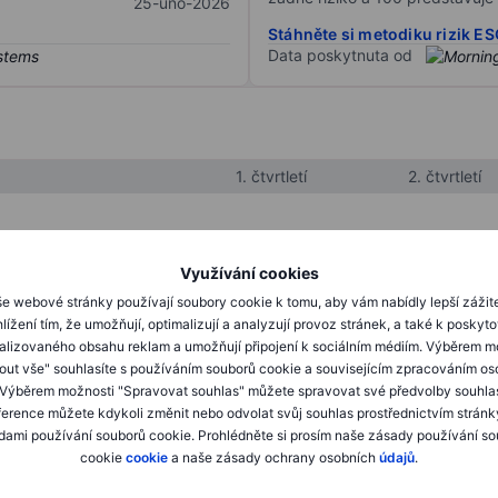
25-úno-2026
Stáhněte si metodiku rizik E
Data poskytnuta od
1. čtvrtletí
2. čtvrtletí
XXXXXXX
XXXXXXX
Využívání cookies
XXXXXXX
XXXXXXX
e webové stránky používají soubory cookie k tomu, aby vám nabídly lepší zážit
lížení tím, že umožňují, optimalizují a analyzují provoz stránek, a také k poskyt
XXXXXXX
XXXXXXX
alizovaného obsahu reklam a umožňují připojení k sociálním médiím. Výběrem m
mout vše" souhlasíte s používáním souborů cookie a souvisejícím zpracováním os
 Výběrem možnosti "Spravovat souhlas" můžete spravovat své předvolby souhla
XXXXXXX
XXXXXXX
ference můžete kdykoli změnit nebo odvolat svůj souhlas prostřednictvím stránk
ami používání souborů cookie. Prohlédněte si prosím naše zásady používání s
XXXXXXX
XXXXXXX
cookie
cookie
a naše zásady ochrany osobních
údajů
.