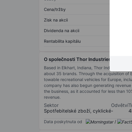
Cena/tržby
Zisk na akcii
Dividenda na akcii
Rentabilita kapitálu
O společnosti Thor Industries Inc.
Based in Elkhart, Indiana, Thor Industries ma
about 35 brands. Through the acquisition of
towable recreational vehicles for Europe, in
company has also begun generating revenue thr
the business, as it accounted for less than 10
revenue.
Sektor
Odvětví
T
Spotřebitelské zboží, cyklické
-
4
Data poskytnuta od
/