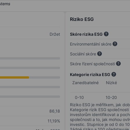
Riziko ESG
Držet
Skóre rizika ESG
Environmentální skóre
Sociální skóre
Skóre řízení společnosti
Kategorie rizika ESG
Zanedbatelné
Nízké
0-10
10-20
Riziko ESG je měřítkem, jak dob
Kategorie rizik ESG společnosti
86,18
investorům identifikovat a poc
společnosti a to, jak mohou ov
11,19%
investic. Stupnice je od 0 do 10
žádné riziko a 100 představuje 