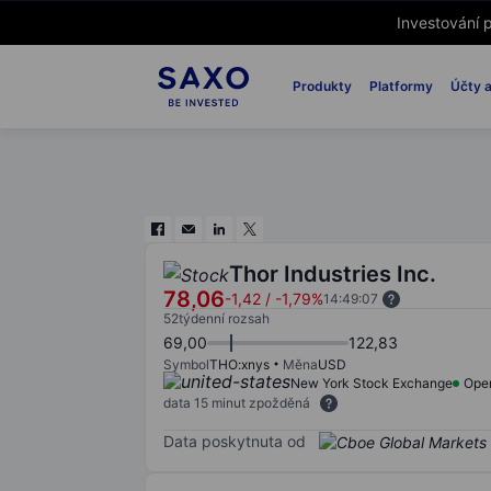
Investování p
Produkty
Platformy
Účty a
Thor Industries Inc.
78,06
-1,42
/
-1,79%
14:49:07
52týdenní rozsah
69,00
122,83
Symbol
THO:xnys
Měna
USD
New York Stock Exchange
Ope
data 15 minut zpožděná
Data poskytnuta od