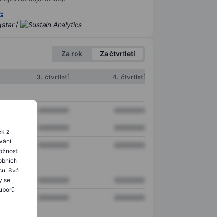
SG
/
Za rok
Za čtvrtletí
3. čtvrtletí
4. čtvrtletí
XXXXXXX
XXXXXXX
XXXXXXX
XXXXXXX
ek z
ování
XXXXXXX
XXXXXXX
ožnosti
obních
su. Své
XXXXXXX
XXXXXXX
y se
ouborů
XXXXXXX
XXXXXXX