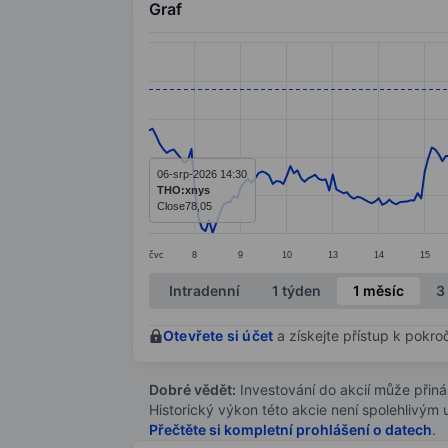
Graf
Chart
Line chart with 289 data points.
The chart has 1 X axis displaying categ
The chart has 1 Y axis displaying value
06-srp-2026 14:30
THO:xnys
Close
78,05
čvc
8
9
10
13
14
15
End of interactive chart.
Intradenní
1 týden
1 měsíc
3
Otevřete si účet
a získejte přístup k pokro
Dobré vědět:
Investování do akcií může přináše
Historický výkon této akcie není spolehlivým
Přečtěte si kompletní prohlášení o datech
.