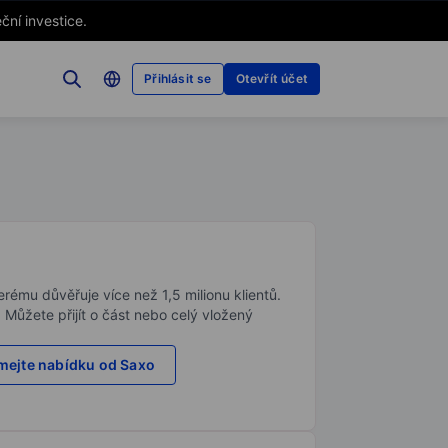
ční investice.
Přihlásit se
Otevřít účet
rému důvěřuje více než 1,5 milionu klientů.
. Můžete přijít o část nebo celý vložený
ejte nabídku od Saxo