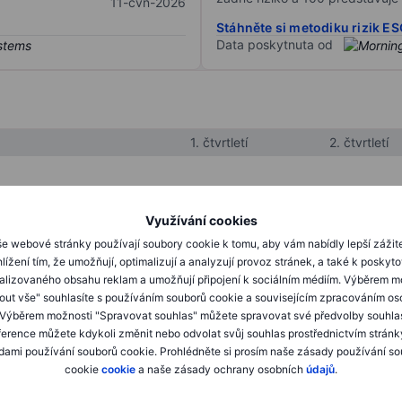
11-čvn-2026
Stáhněte si metodiku rizik E
Data poskytnuta od
1. čtvrtletí
2. čtvrtletí
XXXXXXX
XXXXXXX
Využívání cookies
XXXXXXX
XXXXXXX
e webové stránky používají soubory cookie k tomu, aby vám nabídly lepší zážit
lížení tím, že umožňují, optimalizují a analyzují provoz stránek, a také k poskyt
XXXXXXX
XXXXXXX
alizovaného obsahu reklam a umožňují připojení k sociálním médiím. Výběrem m
mout vše" souhlasíte s používáním souborů cookie a souvisejícím zpracováním os
 Výběrem možnosti "Spravovat souhlas" můžete spravovat své předvolby souhla
XXXXXXX
XXXXXXX
ference můžete kdykoli změnit nebo odvolat svůj souhlas prostřednictvím stránk
ami používání souborů cookie. Prohlédněte si prosím naše zásady používání s
XXXXXXX
XXXXXXX
cookie
cookie
a naše zásady ochrany osobních
údajů
.