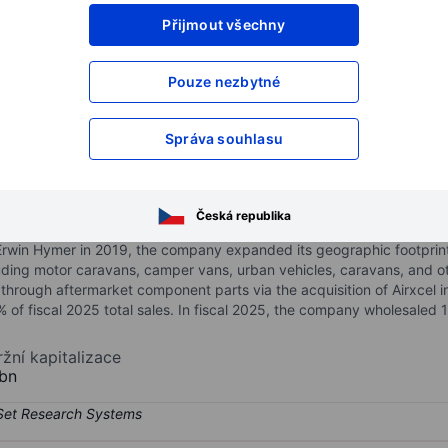
Přijmout všechny
XXXXXXX
XXXXXXX
XXXXXXX
XXXXXXX
Pouze nezbytné
XXXXXXX
XXXXXXX
Otevřete si účet
a získejte přístup k p
Správa souhlasu
XXXXXXX
XXXXXXX
Česká republika
nufactures Class A, Class B, and Class C motor homes along with trave
 Erwin Hymer in 2019, the company expanded its geographic footpri
cluding motor caravans, camper vans, urban vehicles, caravans, and o
ough aftermarket component parts via the acquisition of Airxcel in 20
% of fiscal 2025 total sales. In fiscal 2025, the company wholesaled 
ržní kapitalizace
bn