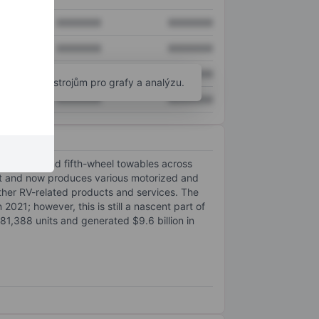
XXXXXXX
XXXXXXX
XXXXXXX
XXXXXXX
XXXXXXX
XXXXXXX
okročilým nástrojům pro grafy a analýzu.
XXXXXXX
XXXXXXX
l trailers and fifth-wheel towables across
nt and now produces various motorized and
ther RV-related products and services. The
21; however, this is still a nascent part of
181,388 units and generated $9.6 billion in