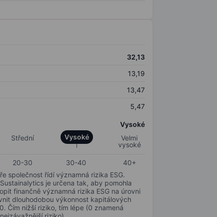
32,13
13,19
13,47
5,47
Vysoké
Vysoké
Střední
Velmi
vysoké
20-30
30-40
40+
ře společnost řídí významná rizika ESG.
 Sustainalytics je určena tak, aby pomohla
hopit finančně významná rizika ESG na úrovni
livnit dlouhodobou výkonnost kapitálových
0. Čím nižší riziko, tím lépe (0 znamená
nejzávažnější riziko).