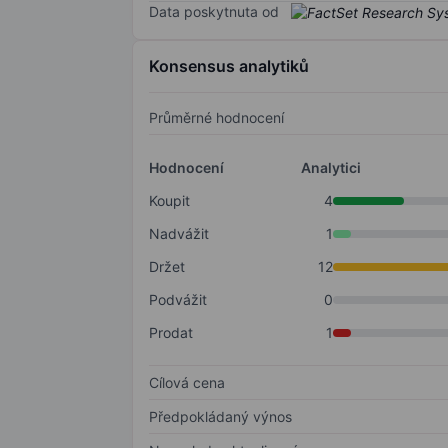
Data poskytnuta od
Konsensus analytiků
Průměrné hodnocení
Hodnocení
Analytici
Koupit
4
Nadvážit
1
Držet
12
Podvážit
0
Prodat
1
Cílová cena
Předpokládaný výnos