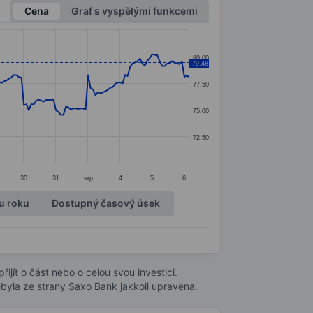
Cena
Graf s vyspělými funkcemi
80,00
79,48
77,50
75,00
72,50
30
31
srp
4
5
6
u roku
Dostupný časový úsek
ijít o část nebo o celou svou investici.
byla ze strany Saxo Bank jakkoli upravena.