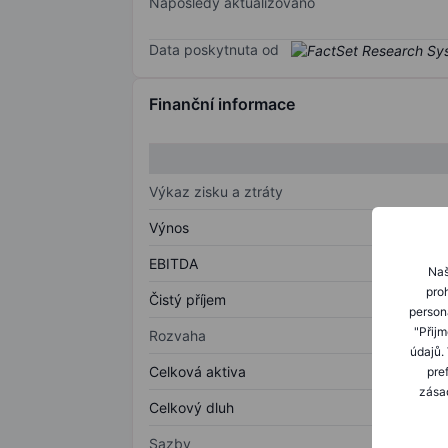
Naposledy aktualizováno
Data poskytnuta od
Finanční informace
Výkaz zisku a ztráty
Výnos
EBITDA
Naš
proh
Čistý příjem
person
"Přij
Rozvaha
údajů.
Celková aktiva
pre
zásad
Celkový dluh
Sazby