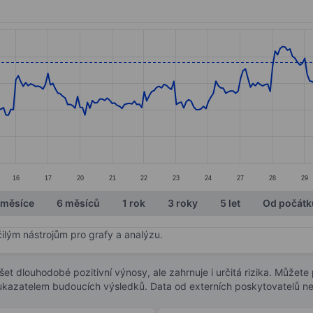
ories.
s. Data ranges from 70.01 to 80.94.
16
17
20
21
22
23
24
27
28
29
 měsíce
6 měsíců
1 rok
3 roky
5 let
Od počátk
čilým nástrojům pro grafy a analýzu.
t dlouhodobé pozitivní výnosy, ale zahrnuje i určitá rizika. Můžete př
 ukazatelem budoucích výsledků. Data od externích poskytovatelů ne