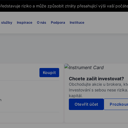
ředstavuje riziko a může způsobit ztráty přesahující výši vaší počáte
 služby
Inspirace
O nás
Podpora
Instituce
Koupit
Chcete začít investovat?
Obchodujte akcie u brokera, kte
Investování s sebou nese rizika
kapitál.
n
Otevřít účet
Prozkoum