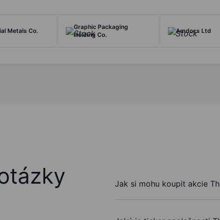
Graphic Packaging
l Metals Co.
Amdocs Ltd
Holding Co.
otázky
Jak si mohu koupit akcie Tho