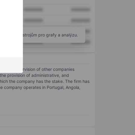
XXXXXXX
XXXXXXX
XXXXXXX
XXXXXXX
XXXXXXX
XXXXXXX
okročilým nástrojům pro grafy a analýzu.
XXXXXXX
XXXXXXX
on and supervision of other companies
 the provision of administrative, and
which the company has the stake. The firm has
 The company operates in Portugal, Angola,