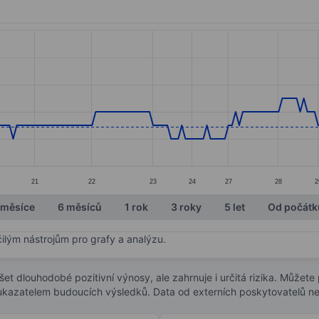
ories.
s. Data ranges from 0.46 to 0.53.
21
22
23
24
27
28
2
 měsíce
6 měsíců
1 rok
3 roky
5 let
Od počátk
čilým nástrojům pro grafy a analýzu.
t dlouhodobé pozitivní výnosy, ale zahrnuje i určitá rizika. Můžete př
 ukazatelem budoucích výsledků. Data od externích poskytovatelů ne