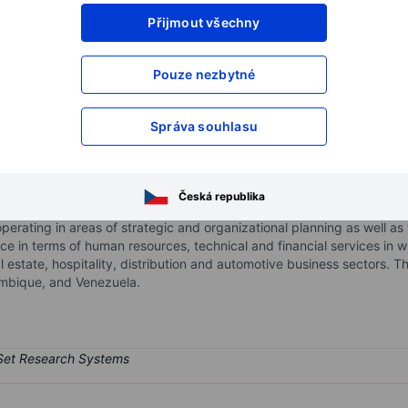
Přijmout všechny
XXXXXXX
XXXXXXX
XXXXXXX
XXXXXXX
Pouze nezbytné
XXXXXXX
XXXXXXX
Otevřete si účet
a získejte přístup k p
Správa souhlasu
XXXXXXX
XXXXXXX
Česká republika
s of the undertaking and management of investments, the coordinati
operating in areas of strategic and organizational planning as well as
ce in terms of human resources, technical and financial services in 
l estate, hospitality, distribution and automotive business sectors.
ambique, and Venezuela.