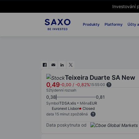
Investování p
Produkty
Platformy
Účty a
Teixeira Duarte SA New
0,49
-0,00
/
-0,82%
15:55:00
52týdenní rozsah
0,38
0,81
Symbol
TDSA:xlis
Měna
EUR
Euronext Lisbon
Closed
data 15 minut zpožděná
Data poskytnuta od