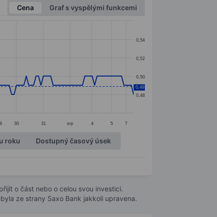
Cena
Graf s vyspělými funkcemi
0,54
0,52
0,50
0,49
0,48
9
30
31
srp
4
5
7
u roku
Dostupný časový úsek
ijít o část nebo o celou svou investici.
byla ze strany Saxo Bank jakkoli upravena.