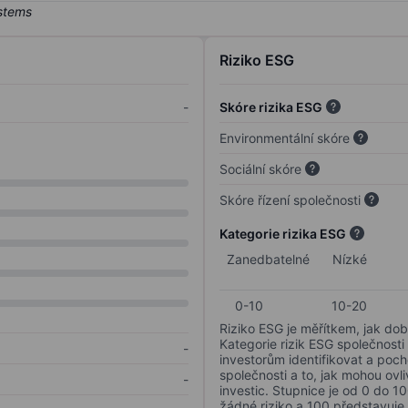
Riziko ESG
-
Skóre rizika ESG
Environmentální skóre
Sociální skóre
Skóre řízení společnosti
Kategorie rizika ESG
Zanedbatelné
Nízké
0-10
10-20
Riziko ESG je měřítkem, jak dob
Kategorie rizik ESG společnosti
-
investorům identifikovat a poc
společnosti a to, jak mohou ov
-
investic. Stupnice je od 0 do 10
žádné riziko a 100 představuje 