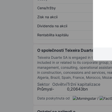
Cena/tržby
Zisk na akcii
Dividenda na akcii
Rentabilita kapitálu
O společnosti Teixeira Duarte SA New
Teixeira Duarte SA is engaged in the busines
included in or related to its corporate group, 
management, consulting, operational assistan
in construction, concessions and services, rea
Algeria, Brazil, Spain, France, Morocco, Moz
Sektor
Odvětví
Tržní kapitalizace
Průmysl
-
0,20643bn
Data poskytnuta od
/
Ostatní se zajímali o