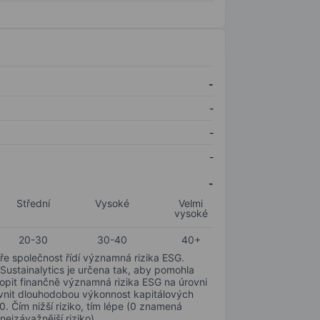
-
-
-
-
-
Střední
Vysoké
Velmi
vysoké
20-30
30-40
40+
ře společnost řídí významná rizika ESG.
 Sustainalytics je určena tak, aby pomohla
hopit finančně významná rizika ESG na úrovni
livnit dlouhodobou výkonnost kapitálových
0. Čím nižší riziko, tím lépe (0 znamená
nejzávažnější riziko).