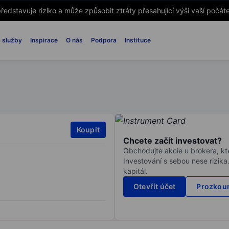
ředstavuje riziko a může způsobit ztráty přesahující výši vaší počáte
 služby
Inspirace
O nás
Podpora
Instituce
Koupit
Chcete začít investovat?
Obchodujte akcie u brokera, kte
Investování s sebou nese rizika
kapitál.
Otevřít účet
Prozkoum