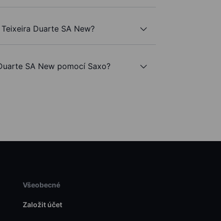
 Teixeira Duarte SA New?
 Duarte SA New pomocí Saxo?
Všeobecné
Založit účet