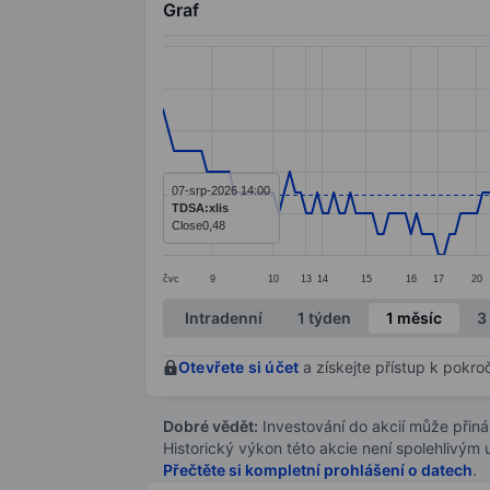
Graf
Chart
Line chart with 204 data points.
The chart has 1 X axis displaying categ
The chart has 1 Y axis displaying value
07-srp-2026 14:00
TDSA:xlis
Close
0,48
čvc
9
10
13
14
15
16
17
20
End of interactive chart.
Intradenní
1 týden
1 měsíc
3
Otevřete si účet
a získejte přístup k pokro
Dobré vědět:
Investování do akcií může přináše
Historický výkon této akcie není spolehlivým
Přečtěte si kompletní prohlášení o datech
.