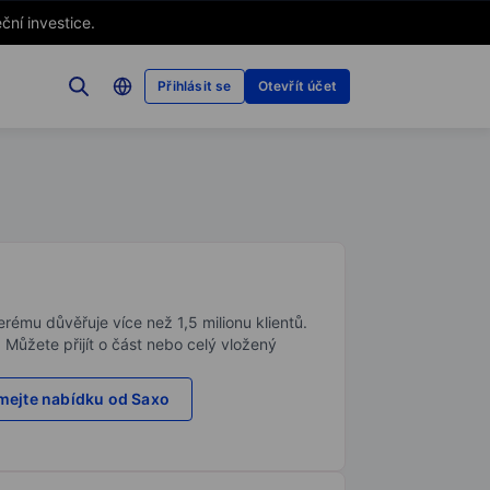
ční investice.
Přihlásit se
Otevřít účet
rému důvěřuje více než 1,5 milionu klientů.
. Můžete přijít o část nebo celý vložený
ejte nabídku od Saxo