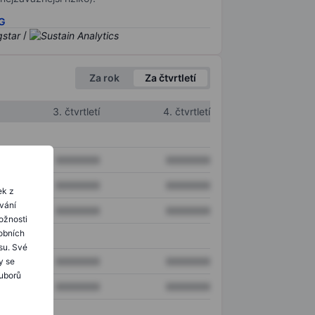
SG
/
Za rok
Za čtvrtletí
3. čtvrtletí
4. čtvrtletí
XXXXXXX
XXXXXXX
XXXXXXX
XXXXXXX
ek z
ování
XXXXXXX
XXXXXXX
ožnosti
obních
su. Své
XXXXXXX
XXXXXXX
y se
ouborů
XXXXXXX
XXXXXXX