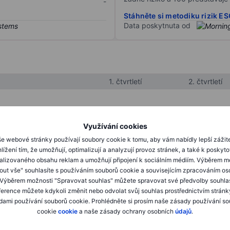
-
Stáhněte si metodiku rizik E
Data poskytnuta od
1. čtvrtletí
2. čtvrtletí
XXXXXXX
XXXXXXX
Využívání cookies
XXXXXXX
XXXXXXX
e webové stránky používají soubory cookie k tomu, aby vám nabídly lepší zážit
lížení tím, že umožňují, optimalizují a analyzují provoz stránek, a také k poskyt
XXXXXXX
XXXXXXX
alizovaného obsahu reklam a umožňují připojení k sociálním médiím. Výběrem m
mout vše" souhlasíte s používáním souborů cookie a souvisejícím zpracováním os
 Výběrem možnosti "Spravovat souhlas" můžete spravovat své předvolby souhla
XXXXXXX
XXXXXXX
ference můžete kdykoli změnit nebo odvolat svůj souhlas prostřednictvím stránk
ami používání souborů cookie. Prohlédněte si prosím naše zásady používání s
XXXXXXX
XXXXXXX
cookie
cookie
a naše zásady ochrany osobních
údajů
.