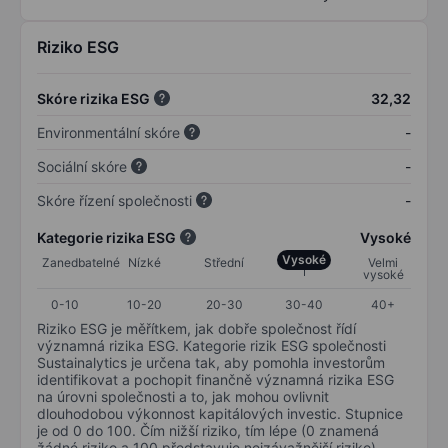
Riziko ESG
Skóre rizika ESG
32,32
Environmentální skóre
-
Sociální skóre
-
Skóre řízení společnosti
-
Kategorie rizika ESG
Vysoké
Vysoké
Zanedbatelné
Nízké
Střední
Velmi
vysoké
0-10
10-20
20-30
30-40
40+
Riziko ESG je měřítkem, jak dobře společnost řídí
významná rizika ESG. Kategorie rizik ESG společnosti
Sustainalytics je určena tak, aby pomohla investorům
identifikovat a pochopit finančně významná rizika ESG
na úrovni společnosti a to, jak mohou ovlivnit
dlouhodobou výkonnost kapitálových investic. Stupnice
je od 0 do 100. Čím nižší riziko, tím lépe (0 znamená
žádné riziko a 100 představuje nejzávažnější riziko).