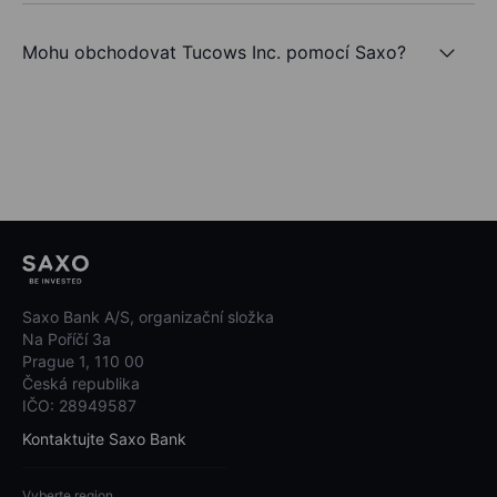
Mohu obchodovat Tucows Inc. pomocí Saxo?
Saxo Bank A/S, organizační složka
Na Poříčí 3a
Prague 1, 110 00
Česká republika
IČO: 28949587
Kontaktujte Saxo Bank
Vyberte region