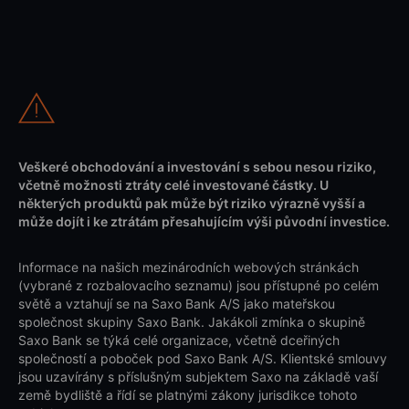
Veškeré obchodování a investování s sebou nesou riziko,
včetně možnosti ztráty celé investované částky. U
některých produktů pak může být riziko výrazně vyšší a
může dojít i ke ztrátám přesahujícím výši původní investice.
Informace na našich mezinárodních webových stránkách
(vybrané z rozbalovacího seznamu) jsou přístupné po celém
světě a vztahují se na Saxo Bank A/S jako mateřskou
společnost skupiny Saxo Bank. Jakákoli zmínka o skupině
Saxo Bank se týká celé organizace, včetně dceřiných
společností a poboček pod Saxo Bank A/S. Klientské smlouvy
jsou uzavírány s příslušným subjektem Saxo na základě vaší
země bydliště a řídí se platnými zákony jurisdikce tohoto