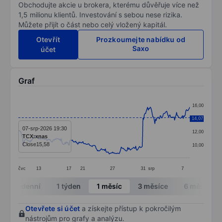
Obchodujte akcie u brokera, kterému důvěřuje více než
1,5 milionu klientů. Investování s sebou nese rizika.
Můžete přijít o část nebo celý vložený kapitál.
Otevřít
Prozkoumejte nabídku od
Saxo
účet
Graf
Chart
16,00
Line chart with 261 data points.
14,07
14,00
The chart has 1 X axis displaying categories.
07-srp-2026 19:30
12,00
TCX:xnas
The chart has 1 Y axis displaying values. Data ranges 
Close
15,58
10,00
čvc
13
17
21
27
31
srp
7
End of interactive chart.
Intradenní
1 týden
1 měsíc
3 měsíce
6 měsíců
Otevřete si účet
a získejte přístup k pokročilým
nástrojům pro grafy a analýzu.