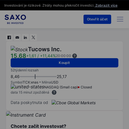
Investování je rizikové. Ztráty mohou překročit investici.
Zobrazit více
Otevřít účet
Tucows Inc.
15,68
+1,61
/
+11,44%
20:00:00
Koupit
52týdenní rozsah
8,46
25,17
Symbol
TCX:xnas
Měna
USD
NASDAQ (Small cap)
Closed
data 15 minut zpožděná
Data poskytnuta od
Chcete začít investovat?