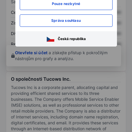
Sazby
Pouze nezbytné
Cena/tržby
XXXXXXX
XXXXXXX
Správa souhlasu
Zisk na akcii
XXXXXXX
XXXXXXX
Dividenda na akcii
XXXXXXX
XXXXXXX
Česká republika
Rentabilita kapitálu
XXXXXXX
XXXXXXX
Otevřete si účet
a získejte přístup k pokročilým
nástrojům pro grafy a analýzu.
O společnosti Tucows Inc.
Tucows Inc is a corporate parent, allocating capital and
providing efficient shared services to its three
businesses. The Company offers Mobile Service Enabler
(MSE) solutions, as well as professional services to other
retail mobile providers. The Company is also a distributor
of Internet services, including domain name registration,
digital certificates, and email. It provides these services
through an Internet-based distribution network of