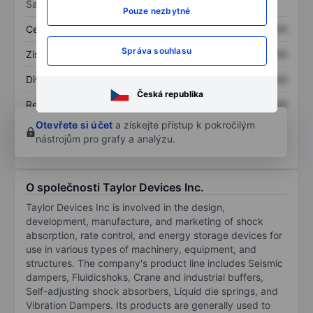
Sazby
Pouze nezbytné
Cena/tržby
XXXXXXX
XXXXXXX
Správa souhlasu
Zisk na akcii
XXXXXXX
XXXXXXX
Dividenda na akcii
XXXXXXX
XXXXXXX
Česká republika
Rentabilita kapitálu
XXXXXXX
XXXXXXX
Otevřete si účet
a získejte přístup k pokročilým
nástrojům pro grafy a analýzu.
O společnosti Taylor Devices Inc.
Taylor Devices Inc is involved in the design,
development, manufacture, and marketing of shock
absorption, rate control, and energy storage devices for
use in various types of machinery, equipment, and
structures. The company's product line includes Seismic
dampers, Fluidicshoks, Crane and industrial buffers,
Self-adjusting shock absorbers, Liquid die springs, and
Vibration Dampers. Its products are generally used to