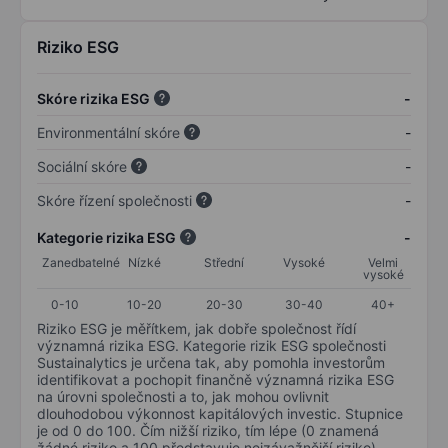
Riziko ESG
Skóre rizika ESG
-
Environmentální skóre
-
Sociální skóre
-
Skóre řízení společnosti
-
Kategorie rizika ESG
-
Zanedbatelné
Nízké
Střední
Vysoké
Velmi
vysoké
0-10
10-20
20-30
30-40
40+
Riziko ESG je měřítkem, jak dobře společnost řídí
významná rizika ESG. Kategorie rizik ESG společnosti
Sustainalytics je určena tak, aby pomohla investorům
identifikovat a pochopit finančně významná rizika ESG
na úrovni společnosti a to, jak mohou ovlivnit
dlouhodobou výkonnost kapitálových investic. Stupnice
je od 0 do 100. Čím nižší riziko, tím lépe (0 znamená
žádné riziko a 100 představuje nejzávažnější riziko).