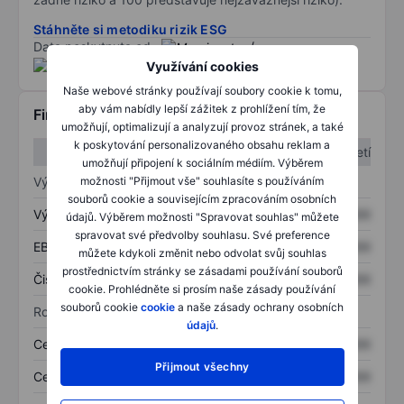
Stáhněte si metodiku rizik ESG
Data poskytnuta od
/
Využívání cookies
Naše webové stránky používají soubory cookie k tomu,
aby vám nabídly lepší zážitek z prohlížení tím, že
Finanční informace
umožňují, optimalizují a analyzují provoz stránek, a také
k poskytování personalizovaného obsahu reklam a
1. čtvrtletí
2. čtvrtletí
umožňují připojení k sociálním médiím. Výběrem
Výkaz zisku a ztráty
možnosti "Přijmout vše" souhlasíte s používáním
souborů cookie a souvisejícím zpracováním osobních
Výnos
XXXXXXX
XXXXXXX
údajů. Výběrem možnosti "Spravovat souhlas" můžete
spravovat své předvolby souhlasu. Své preference
EBITDA
XXXXXXX
XXXXXXX
můžete kdykoli změnit nebo odvolat svůj souhlas
prostřednictvím stránky se zásadami používání souborů
Čistý příjem
XXXXXXX
XXXXXXX
cookie. Prohlédněte si prosím naše zásady používání
souborů cookie
cookie
a naše zásady ochrany osobních
Rozvaha
údajů
.
Celková aktiva
XXXXXXX
XXXXXXX
Přijmout všechny
Celkový dluh
XXXXXXX
XXXXXXX