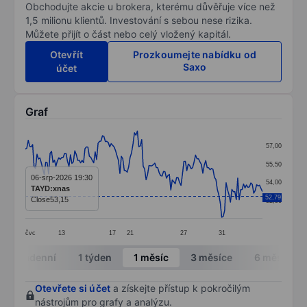
Obchodujte akcie u brokera, kterému důvěřuje více než
1,5 milionu klientů. Investování s sebou nese rizika.
Můžete přijít o část nebo celý vložený kapitál.
Otevřít
Prozkoumejte nabídku od
Saxo
účet
Graf
Chart
57,00
Line chart with 164 data points.
55,50
The chart has 1 X axis displaying categories.
06-srp-2026 19:30
54,00
TAYD:xnas
The chart has 1 Y axis displaying values. Data ranges 
52,79
Close
53,15
52,50
čvc
13
17
21
27
31
End of interactive chart.
Intradenní
1 týden
1 měsíc
3 měsíce
6 měsíců
Otevřete si účet
a získejte přístup k pokročilým
nástrojům pro grafy a analýzu.