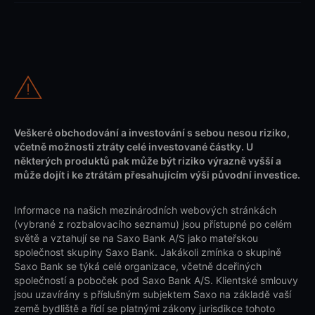
Veškeré obchodování a investování s sebou nesou riziko,
včetně možnosti ztráty celé investované částky. U
některých produktů pak může být riziko výrazně vyšší a
může dojít i ke ztrátám přesahujícím výši původní investice.
Informace na našich mezinárodních webových stránkách
(vybrané z rozbalovacího seznamu) jsou přístupné po celém
světě a vztahují se na Saxo Bank A/S jako mateřskou
společnost skupiny Saxo Bank. Jakákoli zmínka o skupině
Saxo Bank se týká celé organizace, včetně dceřiných
společností a poboček pod Saxo Bank A/S. Klientské smlouvy
jsou uzavírány s příslušným subjektem Saxo na základě vaší
země bydliště a řídí se platnými zákony jurisdikce tohoto