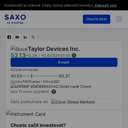
Investování je rizikové. Ztráty mohou překročit investici.
Zobrazit více
Otevřít účet
Taylor Devices Inc.
53,13
+0,34
/
+0,64%
20:00:00
Koupit
52týdenní rozsah
40,50
90,37
Symbol
TAYD:xnas
Měna
USD
NASDAQ (Small cap)
Closed
data 15 minut zpožděná
Data poskytnuta od
Chcete začít investovat?