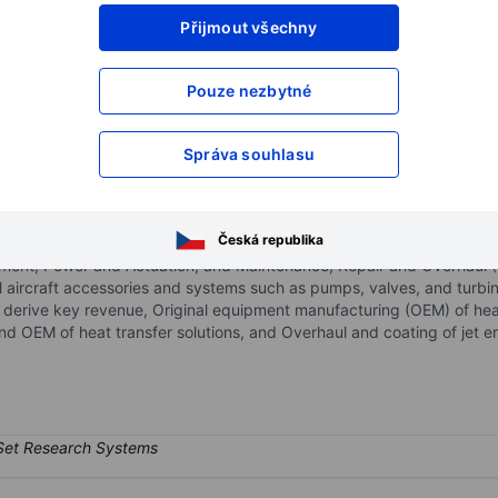
XXXXXXX
XXXXXXX
Přijmout všechny
XXXXXXX
XXXXXXX
Pouze nezbytné
XXXXXXX
XXXXXXX
Otevřete si účet
a získejte přístup k p
XXXXXXX
XXXXXXX
Správa souhlasu
Česká republika
services to the commercial and military aerospace and ground defens
ent, Power and Actuation, and Maintenance, Repair and Overhaul (MR
aircraft accessories and systems such as pumps, valves, and turbin
derive key revenue, Original equipment manufacturing (OEM) of heat 
d OEM of heat transfer solutions, and Overhaul and coating of jet e