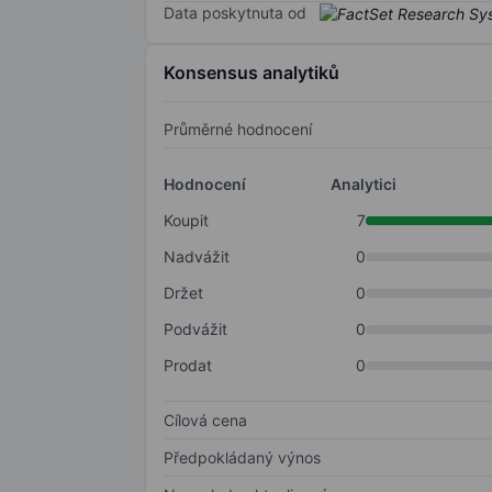
Data poskytnuta od
Konsensus analytiků
Průměrné hodnocení
Hodnocení
Analytici
Koupit
7
Nadvážit
0
Držet
0
Podvážit
0
Prodat
0
Cílová cena
Předpokládaný výnos