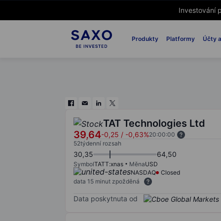
Investování p
Produkty
Platformy
Účty a
TAT Technologies Ltd
39,64
-0,25
/
-0,63%
20:00:00
52týdenní rozsah
30,35
64,50
Symbol
TATT:xnas
Měna
USD
NASDAQ
Closed
data 15 minut zpožděná
Data poskytnuta od