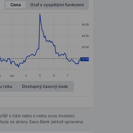
Cena
Graf s vyspělými funkcemi
46,00
44,00
42,00
40,00
39,89
1
srp
4
5
6
7
u roku
Dostupný časový úsek
ijít o část nebo o celou svou investici.
byla ze strany Saxo Bank jakkoli upravena.