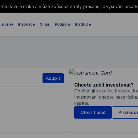
ředstavuje riziko a může způsobit ztráty přesahující výši vaší počáte
 služby
Inspirace
O nás
Podpora
Instituce
Koupit
Chcete začít investovat?
Obchodujte akcie u brokera, kte
Investování s sebou nese rizika
kapitál.
Otevřít účet
Prozkoum