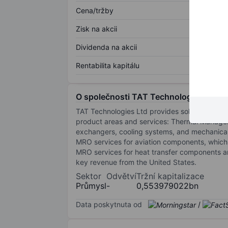
Cena/tržby
Zisk na akcii
Dividenda na akcii
Rentabilita kapitálu
O společnosti TAT Technologies Ltd
TAT Technologies Ltd provides solutions and 
product areas and services: Thermal Managem
exchangers, cooling systems, and mechanical 
MRO services for aviation components, which 
MRO services for heat transfer components an
key revenue from the United States.
Sektor
Odvětví
Tržní kapitalizace
Průmysl
-
0,553979022bn
Data poskytnuta od
/