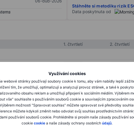
06-dub-2026
Stáhněte si metodiku rizik E
Data poskytnuta od
1. čtvrtletí
2. čtvrtletí
XXXXXXX
XXXXXXX
Využívání cookies
XXXXXXX
XXXXXXX
e webové stránky používají soubory cookie k tomu, aby vám nabídly lepší zážit
XXXXXXX
XXXXXXX
lížení tím, že umožňují, optimalizují a analyzují provoz stránek, a také k poskyt
alizovaného obsahu reklam a umožňují připojení k sociálním médiím. Výběrem m
mout vše" souhlasíte s používáním souborů cookie a souvisejícím zpracováním os
 Výběrem možnosti "Spravovat souhlas" můžete spravovat své předvolby souhla
XXXXXXX
XXXXXXX
ference můžete kdykoli změnit nebo odvolat svůj souhlas prostřednictvím stránk
ami používání souborů cookie. Prohlédněte si prosím naše zásady používání s
XXXXXXX
XXXXXXX
cookie
cookie
a naše zásady ochrany osobních
údajů
.