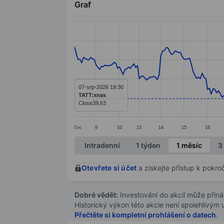
Graf
Chart
Line chart with 284 data points.
The chart has 1 X axis displaying categ
The chart has 1 Y axis displaying value
07-srp-2026 19:30
TATT:xnas
Close
39,63
čvc
9
10
13
14
15
16
End of interactive chart.
Intradenní
1 týden
1 měsíc
3
Otevřete si účet
a získejte přístup k pokro
Dobré vědět:
Investování do akcií může přináše
Historický výkon této akcie není spolehlivým
Přečtěte si kompletní prohlášení o datech
.