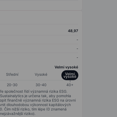
48,97
-
-
-
Velmi vysoké
Velmi
Střední
Vysoké
vysoké
20-30
30-40
40+
ře společnost řídí významná rizika ESG.
 Sustainalytics je určena tak, aby pomohla
hopit finančně významná rizika ESG na úrovni
livnit dlouhodobou výkonnost kapitálových
0. Čím nižší riziko, tím lépe (0 znamená
nejzávažnější riziko).