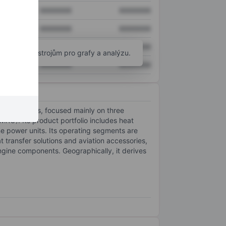
XXXXXXX
XXXXXXX
XXXXXXX
XXXXXXX
XXXXXXX
XXXXXXX
okročilým nástrojům pro grafy a analýzu.
XXXXXXX
XXXXXXX
e industries, focused mainly on three
O). Its product portfolio includes heat
e power units. Its operating segments are
transfer solutions and aviation accessories,
ngine components. Geographically, it derives