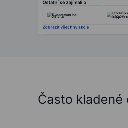
Ostatní se zajímali o
Innovativ
Ducommun Inc.
Support I
Zobrazit všechny akcie
Často kladené 