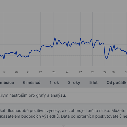
ories.
s. Data ranges from 38.34 to 47.8.
17
20
21
22
23
24
27
28
29
30
3
 měsíce
6 měsíců
1 rok
3 roky
5 let
Od počátk
čilým nástrojům pro grafy a analýzu.
t dlouhodobé pozitivní výnosy, ale zahrnuje i určitá rizika. Můžete př
 ukazatelem budoucích výsledků. Data od externích poskytovatelů ne