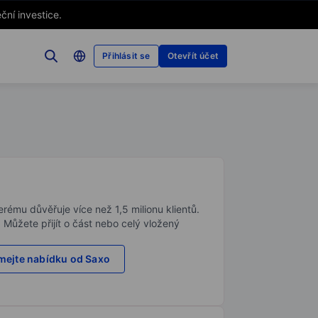
ční investice.
Přihlásit se
Otevřít účet
rému důvěřuje více než 1,5 milionu klientů.
. Můžete přijít o část nebo celý vložený
ejte nabídku od Saxo