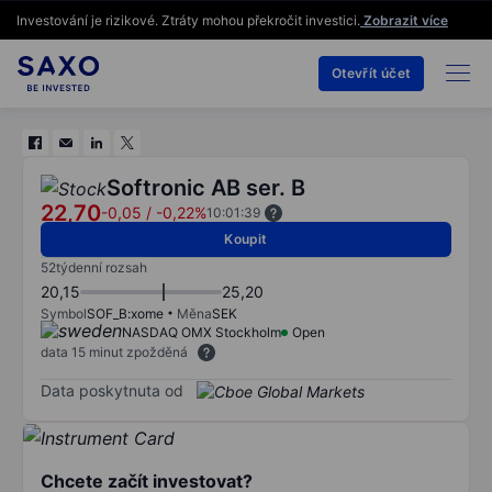
Investování je rizikové. Ztráty mohou překročit investici.
Zobrazit více
Otevřít účet
Softronic AB ser. B
22,70
-0,05
/
-0,22%
10:01:39
Koupit
52týdenní rozsah
20,15
25,20
Symbol
SOF_B:xome
Měna
SEK
NASDAQ OMX Stockholm
Open
data 15 minut zpožděná
Data poskytnuta od
Chcete začít investovat?