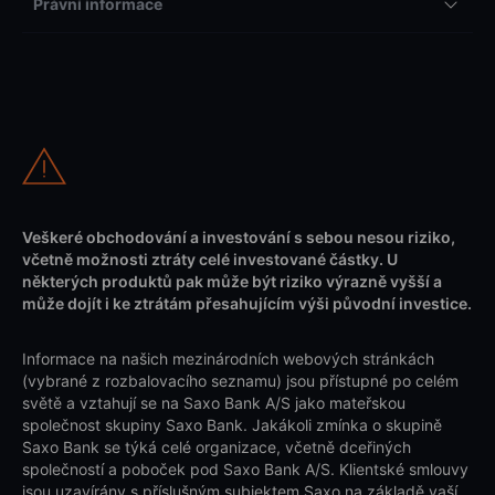
Právní informace
Veškeré obchodování a investování s sebou nesou riziko,
včetně možnosti ztráty celé investované částky. U
některých produktů pak může být riziko výrazně vyšší a
může dojít i ke ztrátám přesahujícím výši původní investice.
Informace na našich mezinárodních webových stránkách
(vybrané z rozbalovacího seznamu) jsou přístupné po celém
světě a vztahují se na Saxo Bank A/S jako mateřskou
společnost skupiny Saxo Bank. Jakákoli zmínka o skupině
Saxo Bank se týká celé organizace, včetně dceřiných
společností a poboček pod Saxo Bank A/S. Klientské smlouvy
jsou uzavírány s příslušným subjektem Saxo na základě vaší