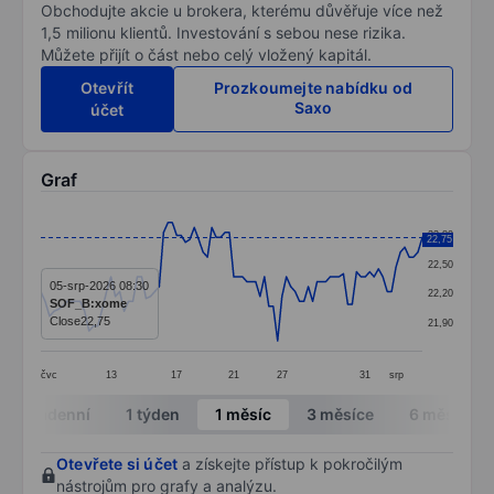
Obchodujte akcie u brokera, kterému důvěřuje více než
1,5 milionu klientů. Investování s sebou nese rizika.
Můžete přijít o část nebo celý vložený kapitál.
Otevřít
Prozkoumejte nabídku od
Saxo
účet
Graf
Chart
22,80
22,75
Line chart with 88 data points.
22,50
The chart has 1 X axis displaying categories.
05-srp-2026 08:30
22,20
SOF_B:xome
The chart has 1 Y axis displaying values. Data ranges 
Close
22,75
21,90
čvc
13
17
21
27
31
srp
End of interactive chart.
Intradenní
1 týden
1 měsíc
3 měsíce
6 měsíců
Otevřete si účet
a získejte přístup k pokročilým
nástrojům pro grafy a analýzu.