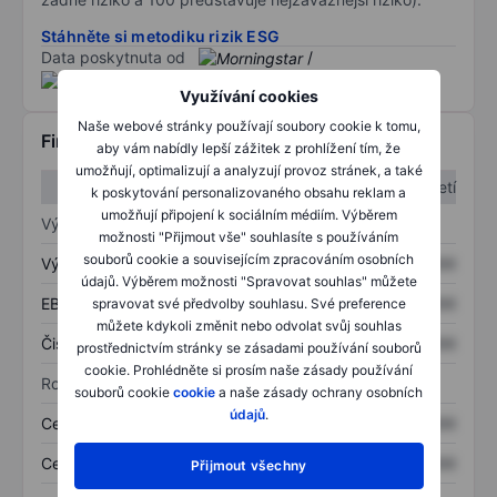
Stáhněte si metodiku rizik ESG
Data poskytnuta od
/
Využívání cookies
Naše webové stránky používají soubory cookie k tomu,
Finanční informace
aby vám nabídly lepší zážitek z prohlížení tím, že
umožňují, optimalizují a analyzují provoz stránek, a také
1. čtvrtletí
2. čtvrtletí
k poskytování personalizovaného obsahu reklam a
umožňují připojení k sociálním médiím. Výběrem
Výkaz zisku a ztráty
možnosti "Přijmout vše" souhlasíte s používáním
souborů cookie a souvisejícím zpracováním osobních
Výnos
XXXXXXX
XXXXXXX
údajů. Výběrem možnosti "Spravovat souhlas" můžete
EBITDA
XXXXXXX
XXXXXXX
spravovat své předvolby souhlasu. Své preference
můžete kdykoli změnit nebo odvolat svůj souhlas
Čistý příjem
XXXXXXX
XXXXXXX
prostřednictvím stránky se zásadami používání souborů
cookie. Prohlédněte si prosím naše zásady používání
Rozvaha
souborů cookie
cookie
a naše zásady ochrany osobních
údajů
.
Celková aktiva
XXXXXXX
XXXXXXX
Celkový dluh
XXXXXXX
XXXXXXX
Přijmout všechny