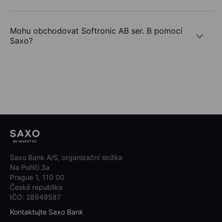
Mohu obchodovat Softronic AB ser. B pomocí
Saxo?
Saxo Bank A/S, organizační složka
Na Poříčí 3a
Prague 1, 110 00
Česká republika
IČO: 28949587
Kontaktujte Saxo Bank