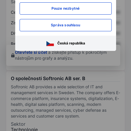
Sazby
Pouze nezbytné
Cena/tržby
XXXXXXX
XXXXXXX
Zisk na akcii
XXXXXXX
XXXXXXX
Správa souhlasu
Dividenda na akcii
XXXXXXX
XXXXXXX
Česká republika
Rentabilita kapitálu
XXXXXXX
XXXXXXX
Otevřete si účet
a získejte přístup k pokročilým
nástrojům pro grafy a analýzu.
O společnosti Softronic AB ser. B
Softronic AB provides a wide selection of IT and
management services in Sweden. The company offers E-
commerce platform, insurance systems, digitalization, E-
health, digital sales platform, scanning, modern
outsourcing, managed services, cyber defense as
services and customer care system.
Sektor
Technologie