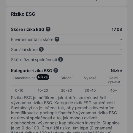
Riziko ESG
Skóre rizika ESG
17,08
Environmentální skóre
-
Sociální skóre
-
Skóre řízení společnosti
-
Kategorie rizika ESG
Nízké
Nízké
Zanedbatelné
Střední
Vysoké
Velmi
vysoké
0-10
10-20
20-30
30-40
40+
Riziko ESG je měřítkem, jak dobře společnost řídí
významná rizika ESG. Kategorie rizik ESG společnosti
Sustainalytics je určena tak, aby pomohla investorům
identifikovat a pochopit finančně významná rizika ESG
na úrovni společnosti a to, jak mohou ovlivnit
dlouhodobou výkonnost kapitálových investic. Stupnice
je od 0 do 100. Čím nižší riziko, tím lépe (0 znamená
žádné riziko a 100 představuje nejzávažnější riziko).