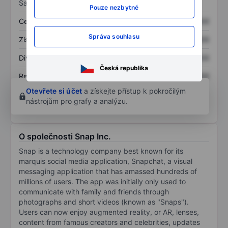
Sazby
Pouze nezbytné
Cena/tržby
XXXXXXX
XXXXXXX
Správa souhlasu
Zisk na akcii
XXXXXXX
XXXXXXX
Dividenda na akcii
XXXXXXX
XXXXXXX
Česká republika
Rentabilita kapitálu
XXXXXXX
XXXXXXX
Otevřete si účet
a získejte přístup k pokročilým
nástrojům pro grafy a analýzu.
O společnosti Snap Inc.
Snap is a technology company best known for its
marquis social media application, Snapchat, a visual
messaging application that has amassed hundreds of
millions of users. The app was initially only used to
communicate with family and friends through
photographs and short videos (known as "Snaps").
Users can now enjoy augmented reality, or AR, lenses,
content from famous creators and celebrities, updates