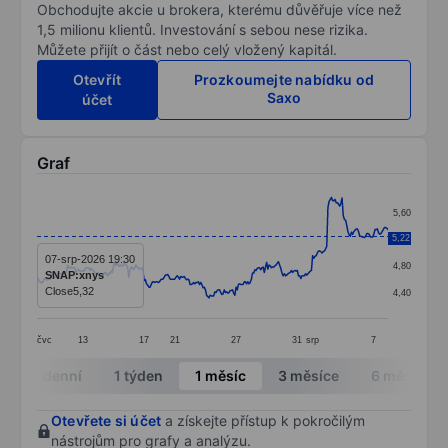
Obchodujte akcie u brokera, kterému důvěřuje více než
1,5 milionu klientů. Investování s sebou nese rizika.
Můžete přijít o část nebo celý vložený kapitál.
Otevřít
Prozkoumejte nabídku od
Saxo
účet
Graf
Chart
5,60
Line chart with 299 data points.
5,22
5,20
The chart has 1 X axis displaying categories.
07-srp-2026 19:30
4,80
SNAP:xnys
The chart has 1 Y axis displaying values. Data ranges 
Close
5,32
4,40
čvc
13
17
21
27
31
srp
7
End of interactive chart.
Intradenní
1 týden
1 měsíc
3 měsíce
6 měsíců
Otevřete si účet
a získejte přístup k pokročilým
nástrojům pro grafy a analýzu.