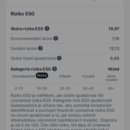
Riziko ESG
Skóre rizika ESG
19,97
Environmentální skóre
1,16
Sociální skóre
12,13
Skóre řízení společnosti
6,68
Kategorie rizika ESG
Nízké
Nízké
Zanedbatelné
Střední
Vysoké
Velmi
vysoké
0-10
10-20
20-30
30-40
40+
Riziko ESG je měřítkem, jak dobře společnost řídí
významná rizika ESG. Kategorie rizik ESG společnosti
Sustainalytics je určena tak, aby pomohla investorům
identifikovat a pochopit finančně významná rizika ESG
na úrovni společnosti a to, jak mohou ovlivnit
dlouhodobou výkonnost kapitálových investic. Stupnice
je od 0 do 100. Čím nižší riziko, tím lépe (0 znamená
žádné riziko a 100 představuje nejzávažnější riziko).