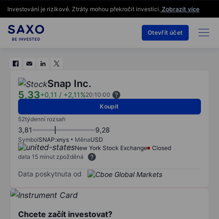
Investování je rizikové. Ztráty mohou překročit investici.
Zobrazit více
Otevřít účet
Snap Inc.
5,33
+0,11
/
+2,11%
20:10:00
Koupit
52týdenní rozsah
3,81
9,28
Symbol
SNAP:xnys
Měna
USD
New York Stock Exchange
Closed
data 15 minut zpožděná
Data poskytnuta od
Chcete začít investovat?