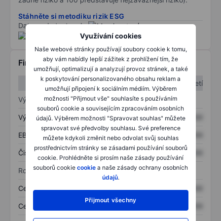
Stáhněte si metodiku rizik ESG
Data poskytnuta od
/
Využívání cookies
Naše webové stránky používají soubory cookie k tomu,
aby vám nabídly lepší zážitek z prohlížení tím, že
Finanční informace
umožňují, optimalizují a analyzují provoz stránek, a také
k poskytování personalizovaného obsahu reklam a
1. čtvrtletí
2. čtvrtletí
umožňují připojení k sociálním médiím. Výběrem
možnosti "Přijmout vše" souhlasíte s používáním
Výkaz zisku a ztráty
souborů cookie a souvisejícím zpracováním osobních
Výnos
XXXXXXX
XXXXXXX
údajů. Výběrem možnosti "Spravovat souhlas" můžete
spravovat své předvolby souhlasu. Své preference
EBITDA
XXXXXXX
XXXXXXX
můžete kdykoli změnit nebo odvolat svůj souhlas
prostřednictvím stránky se zásadami používání souborů
Čistý příjem
XXXXXXX
XXXXXXX
cookie. Prohlédněte si prosím naše zásady používání
souborů cookie
cookie
a naše zásady ochrany osobních
Rozvaha
údajů
.
Celková aktiva
XXXXXXX
XXXXXXX
Přijmout všechny
Celkový dluh
XXXXXXX
XXXXXXX