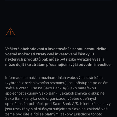
Veškeré obchodování a investování s sebou nesou riziko,
včetně možnosti ztráty celé investované částky. U
některých produktů pak může být riziko výrazně vyšší a
může dojít i ke ztrátám přesahujícím výši původní investice.
Informace na našich mezinárodních webových stránkách
(vybrané z rozbalovacího seznamu) jsou přístupné po celém
světě a vztahují se na Saxo Bank A/S jako mateřskou
společnost skupiny Saxo Bank. Jakákoli zmínka o skupině
Saxo Bank se týká celé organizace, včetně dceřiných
společností a poboček pod Saxo Bank A/S. Klientské smlouvy
jsou uzavírány s příslušným subjektem Saxo na základě vaší
země bydliště a řídí se platnými zákony jurisdikce tohoto