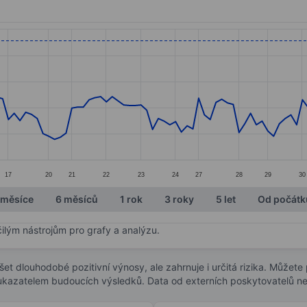
ories.
s. Data ranges from 13.89 to 16.
17
20
21
22
23
24
27
28
29
30
 měsíce
6 měsíců
1 rok
3 roky
5 let
Od počátk
čilým nástrojům pro grafy a analýzu.
t dlouhodobé pozitivní výnosy, ale zahrnuje i určitá rizika. Můžete př
 ukazatelem budoucích výsledků. Data od externích poskytovatelů ne