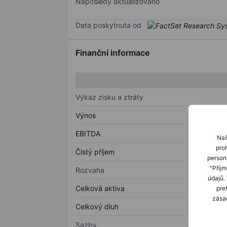
Naposledy aktualizováno
Data poskytnuta od
Finanční informace
Výkaz zisku a ztráty
Výnos
EBITDA
Naš
proh
Čistý příjem
person
"Přij
Rozvaha
údajů.
Celková aktiva
pre
zásad
Celkový dluh
Sazby