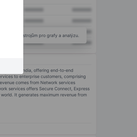
XXXXXXX
XXXXXXX
XXXXXXX
XXXXXXX
XXXXXXX
XXXXXXX
okročilým nástrojům pro grafy a analýzu.
XXXXXXX
XXXXXXX
mpanies in India, offering end-to-end
ervices to enterprise customers, comprising
f revenue comes from Network services
work services offers Secure Connect, Express
of world. It generates maximum revenue from