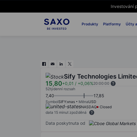
Investování p
Produkty
Platformy
Účty a
Sify Technologies Limit
15,80
+0,01
/
+0,06%
20:00:00
52týdenní rozsah
7,40
17,85
Symbol
SIFY:xnas
Měna
USD
NASDAQ
Closed
data 15 minut zpožděná
Data poskytnuta od