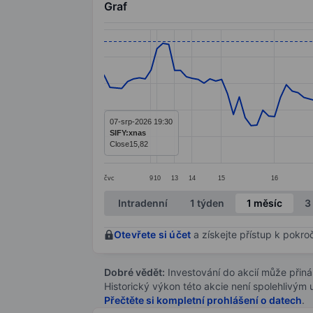
Graf
Chart
Line chart with 122 data points.
The chart has 1 X axis displaying categ
The chart has 1 Y axis displaying value
07-srp-2026 19:30
SIFY:xnas
Close
15,82
čvc
9
10
13
14
15
16
End of interactive chart.
Intradenní
1 týden
1 měsíc
3
Otevřete si účet
a získejte přístup k pokro
Dobré vědět:
Investování do akcií může přináše
Historický výkon této akcie není spolehlivým
Přečtěte si kompletní prohlášení o datech
.