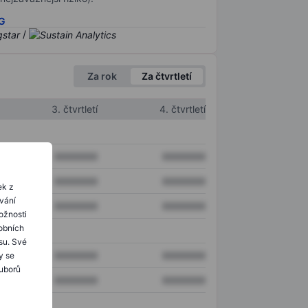
SG
/
Za rok
Za čtvrtletí
3. čtvrtletí
4. čtvrtletí
XXXXXXX
XXXXXXX
XXXXXXX
XXXXXXX
ek z
ování
XXXXXXX
XXXXXXX
ožnosti
obních
su. Své
XXXXXXX
XXXXXXX
y se
ouborů
XXXXXXX
XXXXXXX