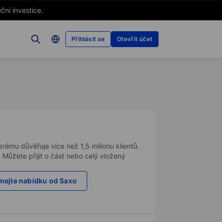
ční investice.
Přihlásit se
Otevřít účet
rému důvěřuje více než 1,5 milionu klientů.
. Můžete přijít o část nebo celý vložený
ejte nabídku od Saxo