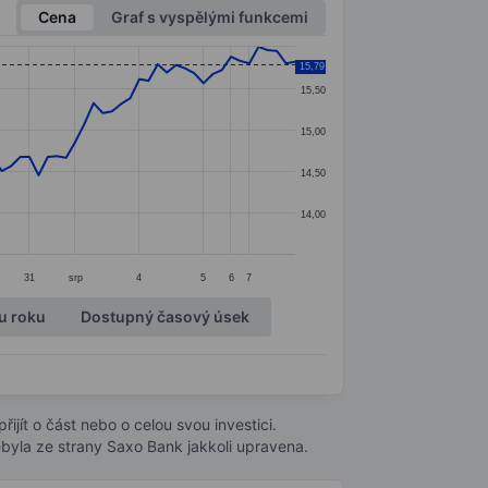
Cena
Graf s vyspělými funkcemi
15,79
15,50
15,00
14,50
14,00
31
srp
4
5
6
7
u roku
Dostupný časový úsek
ijít o část nebo o celou svou investici.
byla ze strany Saxo Bank jakkoli upravena.