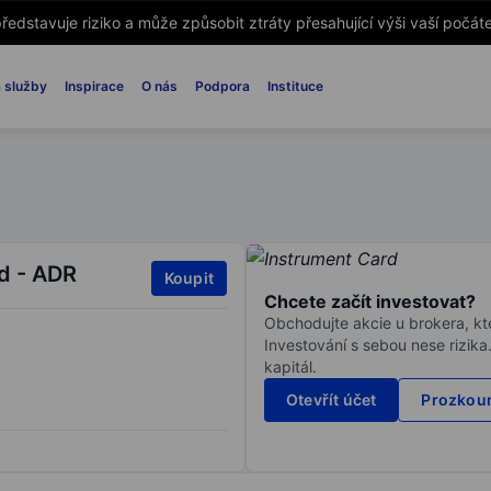
ředstavuje riziko a může způsobit ztráty přesahující výši vaší počáte
 služby
Inspirace
O nás
Podpora
Instituce
ed - ADR
Koupit
Chcete začít investovat?
Obchodujte akcie u brokera, kte
Investování s sebou nese rizika
kapitál.
Otevřít účet
Prozkoum