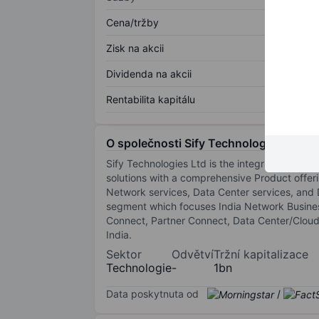
Cena/tržby
Zisk na akcii
Dividenda na akcii
Rentabilita kapitálu
O společnosti Sify Technologies Limit
Sify Technologies Ltd is the integrated infor
solutions with a comprehensive Product offeri
Network services, Data Center services, and 
segment which focuses India Network Busines
Connect, Partner Connect, Data Center/Cloud 
India.
Sektor
Odvětví
Tržní kapitalizace
Technologie
-
1bn
Data poskytnuta od
/