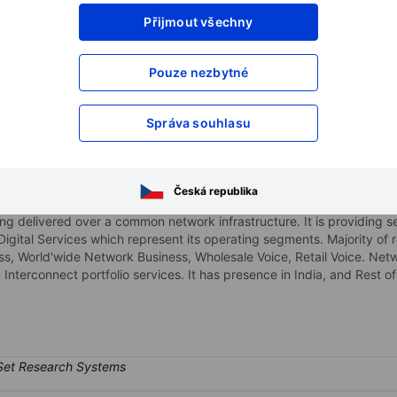
Přijmout všechny
XXXXXXX
XXXXXXX
XXXXXXX
XXXXXXX
Pouze nezbytné
XXXXXXX
XXXXXXX
Otevřete si účet
a získejte přístup k p
Správa souhlasu
XXXXXXX
XXXXXXX
ed - ADR
Česká republika
mation and communication technology (ICT) solutions and services co
ng delivered over a common network infrastructure. It is providing s
Digital Services which represent its operating segments. Majority o
s, World'wide Network Business, Wholesale Voice, Retail Voice. Net
Interconnect portfolio services. It has presence in India, and Rest 