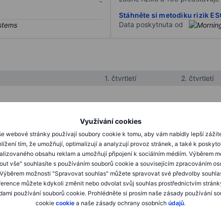
-
Stáhněte si metodiku rizik E
Data poskytnuta od
1. čtvrtletí
2. čtvrtletí
XXXXXXX
XXXXXXX
Využívání cookies
XXXXXXX
XXXXXXX
e webové stránky používají soubory cookie k tomu, aby vám nabídly lepší zážit
lížení tím, že umožňují, optimalizují a analyzují provoz stránek, a také k poskyt
XXXXXXX
XXXXXXX
alizovaného obsahu reklam a umožňují připojení k sociálním médiím. Výběrem m
mout vše" souhlasíte s používáním souborů cookie a souvisejícím zpracováním os
 Výběrem možnosti "Spravovat souhlas" můžete spravovat své předvolby souhla
XXXXXXX
XXXXXXX
ference můžete kdykoli změnit nebo odvolat svůj souhlas prostřednictvím stránk
ami používání souborů cookie. Prohlédněte si prosím naše zásady používání s
XXXXXXX
XXXXXXX
cookie
cookie
a naše zásady ochrany osobních
údajů
.