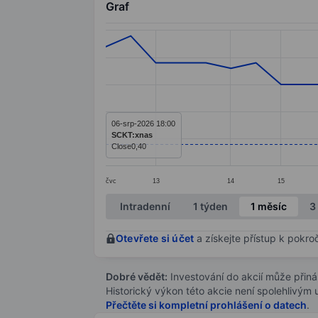
Graf
Chart
Line chart with 30 data points.
The chart has 1 X axis displaying categ
The chart has 1 Y axis displaying value
06-srp-2026 18:00
SCKT:xnas
Close
0,40
čvc
13
14
15
End of interactive chart.
Intradenní
1 týden
1 měsíc
3
Otevřete si účet
a získejte přístup k pokro
Dobré vědět:
Investování do akcií může přináše
Historický výkon této akcie není spolehlivým
Přečtěte si kompletní prohlášení o datech
.