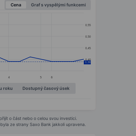
Cena
Graf s vyspělými funkcemi
0,55
0,50
0,45
0,40
0,39
4
5
6
u roku
Dostupný časový úsek
ijít o část nebo o celou svou investici.
byla ze strany Saxo Bank jakkoli upravena.