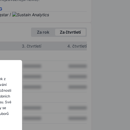
SG
/
Za rok
Za čtvrtletí
3. čtvrtletí
4. čtvrtletí
XXXXXXX
XXXXXXX
XXXXXXX
XXXXXXX
ek z
ování
XXXXXXX
XXXXXXX
ožnosti
obních
su. Své
XXXXXXX
XXXXXXX
y se
ouborů
XXXXXXX
XXXXXXX