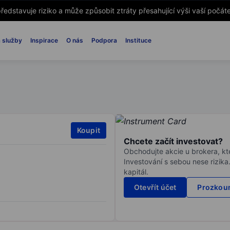
ředstavuje riziko a může způsobit ztráty přesahující výši vaší počáte
 služby
Inspirace
O nás
Podpora
Instituce
Koupit
Chcete začít investovat?
Obchodujte akcie u brokera, kte
Investování s sebou nese rizika
kapitál.
Otevřít účet
Prozkoum