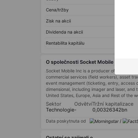
Cena/tržby
Zisk na akcii
Dividenda na akcii
Rentabilita kapitálu
O společnosti Socket Mobile Inc.
Socket Mobile Inc is a producer of data captu
commercial services (field workers), asset tr
event management (ticketing, entry, access c
dimensional, including imager and laser, an
United States, Europe, Asia and Rest of the w
Sektor
Odvětví
Tržní kapitalizace
Technologie
-
0,00326342bn
Data poskytnuta od
/
Ostatní se zajímali o