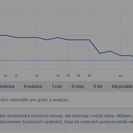
ories.
s. Data ranges from 0.39 to 0.59.
16
20
22
23
28
29
30
srp
 měsíce
6 měsíců
1 rok
3 roky
5 let
Od počátk
čilým nástrojům pro grafy a analýzu.
t dlouhodobé pozitivní výnosy, ale zahrnuje i určitá rizika. Můžete př
 ukazatelem budoucích výsledků. Data od externích poskytovatelů ne