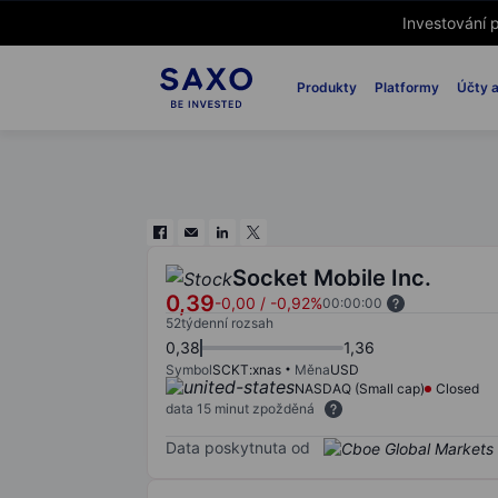
Investování p
Produkty
Platformy
Účty a
Socket Mobile Inc.
0,39
-0,00
/
-0,92%
00:00:00
52týdenní rozsah
0,38
1,36
Symbol
SCKT:xnas
Měna
USD
NASDAQ (Small cap)
Closed
data 15 minut zpožděná
Data poskytnuta od