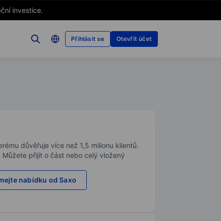
ční investice.
Přihlásit se
Otevřít účet
rému důvěřuje více než 1,5 milionu klientů.
. Můžete přijít o část nebo celý vložený
ejte nabídku od Saxo