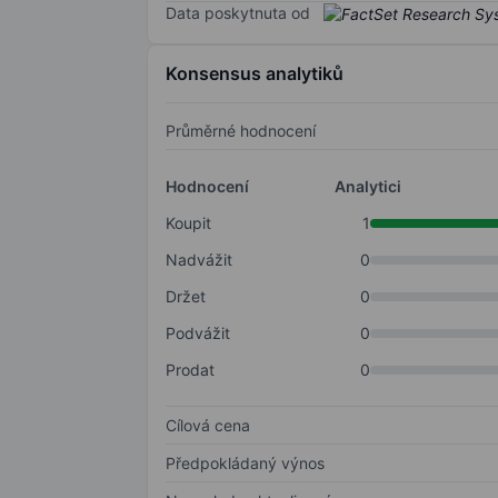
Data poskytnuta od
Konsensus analytiků
Průměrné hodnocení
Hodnocení
Analytici
Koupit
1
Nadvážit
0
Držet
0
Podvážit
0
Prodat
0
Cílová cena
Předpokládaný výnos