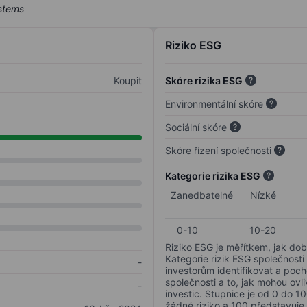
Riziko ESG
Koupit
Skóre rizika ESG
Environmentální skóre
Sociální skóre
Skóre řízení společnosti
Kategorie rizika ESG
Zanedbatelné
Nízké
0-10
10-20
Riziko ESG je měřítkem, jak dob
Kategorie rizik ESG společnosti
-
investorům identifikovat a poc
společnosti a to, jak mohou ov
-
investic. Stupnice je od 0 do 10
žádné riziko a 100 představuje 