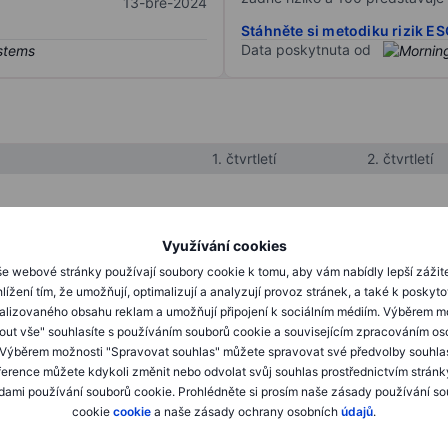
13-bře-2024
Stáhněte si metodiku rizik E
Data poskytnuta od
1. čtvrtletí
2. čtvrtletí
XXXXXXX
XXXXXXX
Využívání cookies
XXXXXXX
XXXXXXX
e webové stránky používají soubory cookie k tomu, aby vám nabídly lepší zážit
lížení tím, že umožňují, optimalizují a analyzují provoz stránek, a také k poskyt
XXXXXXX
XXXXXXX
alizovaného obsahu reklam a umožňují připojení k sociálním médiím. Výběrem m
mout vše" souhlasíte s používáním souborů cookie a souvisejícím zpracováním os
 Výběrem možnosti "Spravovat souhlas" můžete spravovat své předvolby souhla
XXXXXXX
XXXXXXX
ference můžete kdykoli změnit nebo odvolat svůj souhlas prostřednictvím stránk
ami používání souborů cookie. Prohlédněte si prosím naše zásady používání s
XXXXXXX
XXXXXXX
cookie
cookie
a naše zásady ochrany osobních
údajů
.