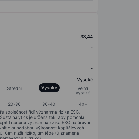
33,44
-
-
-
Vysoké
Vysoké
Střední
Velmi
vysoké
20-30
30-40
40+
ře společnost řídí významná rizika ESG.
 Sustainalytics je určena tak, aby pomohla
hopit finančně významná rizika ESG na úrovni
livnit dlouhodobou výkonnost kapitálových
0. Čím nižší riziko, tím lépe (0 znamená
nejzávažnější riziko).