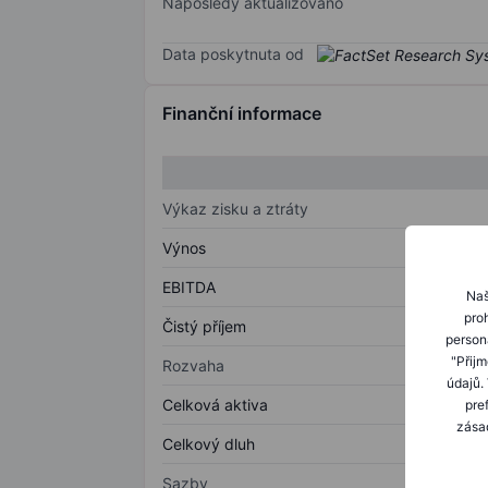
Naposledy aktualizováno
Data poskytnuta od
Finanční informace
Výkaz zisku a ztráty
Výnos
EBITDA
Naš
proh
Čistý příjem
person
"Přij
Rozvaha
údajů.
Celková aktiva
pre
zásad
Celkový dluh
Sazby