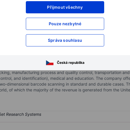
Přijmout všechny
XXXXXXX
XXXXXXX
XXXXXXX
XXXXXXX
Pouze nezbytné
XXXXXXX
XXXXXXX
Otevřete si účet
a získejte přístup k p
Správa souhlasu
XXXXXXX
XXXXXXX
Česká republika
re products. The company's products are integrated into mobile appl
acking, manufacturing process and quality control, transportation an
ontrol, and identification), medical and education. The company off
d two-dimensional barcode scanning in standard and durable cases. 
orld, of which the majority of the revenue is generated from the Unit